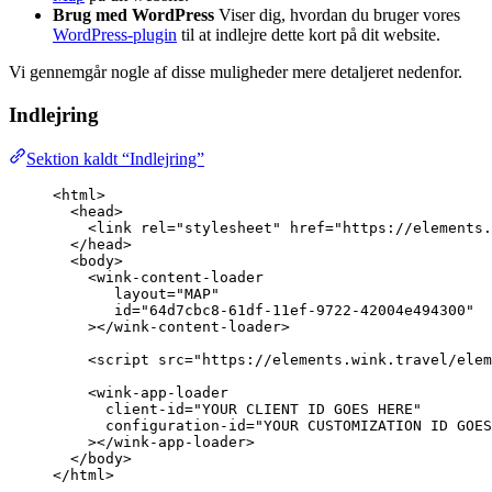
Brug med WordPress
Viser dig, hvordan du bruger vores
WordPress-plugin
til at indlejre dette kort på dit website.
Vi gennemgår nogle af disse muligheder mere detaljeret nedenfor.
Indlejring
Sektion kaldt “Indlejring”
<
html
>
<
head
>
<
link
rel
=
"
stylesheet
"
href
=
"
https://elements.
</
head
>
<
body
>
<
wink-content-loader
layout
=
"
MAP
"
id
=
"
64d7cbc8-61df-11ef-9722-42004e494300
"
></
wink-content-loader
>
<
script
src
=
"
https://elements.wink.travel/elem
<
wink-app-loader
client-id
=
"
YOUR CLIENT ID GOES HERE
"
configuration-id
=
"
YOUR CUSTOMIZATION ID GOES
></
wink-app-loader
>
</
body
>
</
html
>