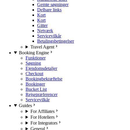
Gemte søgninger
Delbare links
Kort
Kort
Gitter
Netværk
Servicevilkår
Betalingsbetingelser
Travel Agent
Booking Engine
Funktioner
Søgning
Ejendomsdetaljer
Checkout
Bookingbekræftelse
Bookinger
Bucket List
Rejsepræferencer
Servicevilkår
Guides
For Affiliates
For Hoteliers
For Integrators
General