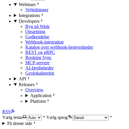
Webinars
Vejledninger
Integrations
Developers
Byg på Wink
Opsætning
Godkendelse
Webhook-integration
Katalog over webhook-begivenheder
REST og gRPC
Booking Sync
MCP-servere
AI-færdigheder
Geolokalisering
API
Releases
Overview
Application
Platform
RSS
Vælg tema
Vælg sprog
På denne side