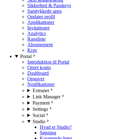
Sikkerhed & Passkeys
Samtykkede apps
Opdater profil
Applikationer
Invitationer
Analytics
Rangliste
Abonnement
Krav
Portal
Introduktion til Portal
Opret konto
Dashboard
Opgaver
Notifikationer
Extranet
Link Manager
Payment
Settings
Social
Studio
Hvad er Studio?
Søgning
Kuraterede lister