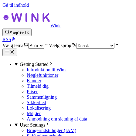
Gå til indhold
Wink
Søg
Ctrl
K
RSS
Vælg tema
Vælg sprog
Getting Started
Introduktion til Wink
Nøglefunktioner
Kunder
Tilmeld dig
Priser
Sammenligning
Sikkerhed
Lokalisering
Miljøer
Anmodning om sletning af data
User Settings
Brugerindstillinger (IAM)
Skift adgangskode