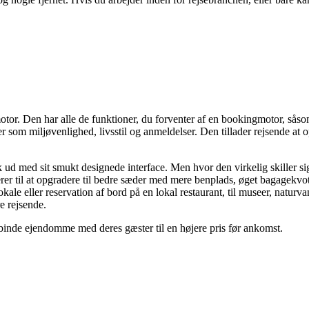
otor. Den har alle de funktioner, du forventer af en bookingmotor, såso
som miljøvenlighed, livsstil og anmeldelser. Den tillader rejsende at op
 ud med sit smukt designede interface. Men hvor den virkelig skiller sig 
rer til at opgradere til bedre sæder med mere benplads, øget bagagek
lokale eller reservation af bord på en lokal restaurant, til museer, na
e rejsende.
orbinde ejendomme med deres gæster til en højere pris før ankomst.