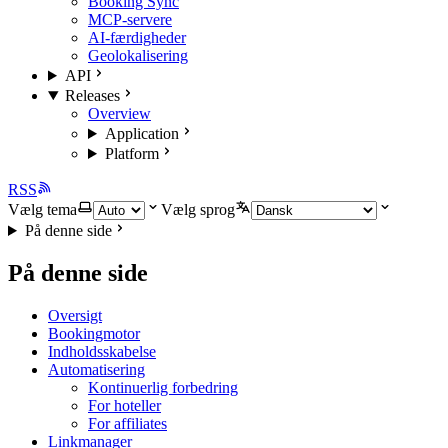
Booking Sync
MCP-servere
AI-færdigheder
Geolokalisering
API
Releases
Overview
Application
Platform
RSS
Vælg tema
Vælg sprog
På denne side
På denne side
Oversigt
Bookingmotor
Indholdsskabelse
Automatisering
Kontinuerlig forbedring
For hoteller
For affiliates
Linkmanager