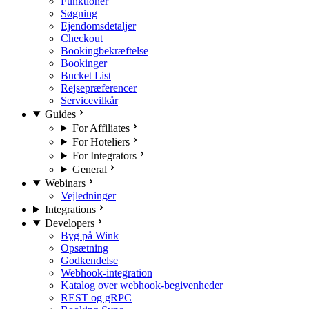
Funktioner
Søgning
Ejendomsdetaljer
Checkout
Bookingbekræftelse
Bookinger
Bucket List
Rejsepræferencer
Servicevilkår
Guides
For Affiliates
For Hoteliers
For Integrators
General
Webinars
Vejledninger
Integrations
Developers
Byg på Wink
Opsætning
Godkendelse
Webhook-integration
Katalog over webhook-begivenheder
REST og gRPC