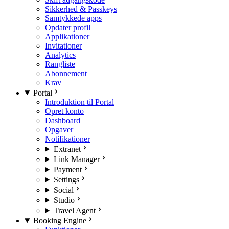
Sikkerhed & Passkeys
Samtykkede apps
Opdater profil
Applikationer
Invitationer
Analytics
Rangliste
Abonnement
Krav
Portal
Introduktion til Portal
Opret konto
Dashboard
Opgaver
Notifikationer
Extranet
Link Manager
Payment
Settings
Social
Studio
Travel Agent
Booking Engine