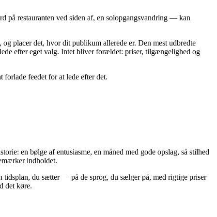
ord på restauranten ved siden af, en solopgangsvandring — kan
det, og placer det, hvor dit publikum allerede er. Den mest udbredte
de efter eget valg. Intet bliver forældet: priser, tilgængelighed og
forlade feedet for at lede efter det.
istorie: en bølge af entusiasme, en måned med gode opslag, så stilhed
bemærker indholdet.
 tidsplan, du sætter — på de sprog, du sælger på, med rigtige priser
d det køre.