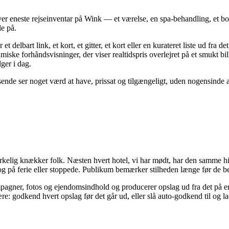
er eneste rejseinventar på Wink — et værelse, en spa-behandling, et b
le på.
delbart link, et kort, et gitter, et kort eller en kurateret liste ud fra 
ke forhåndsvisninger, der viser realtidspris overlejret på et smukt bille
lger i dag.
sende ser noget værd at have, prissat og tilgængeligt, uden nogensinde at 
irkelig knækker folk. Næsten hvert hotel, vi har mødt, har den samme h
tog på ferie eller stoppede. Publikum bemærker stilheden længe før de 
ampagner, fotos og ejendomsindhold og producerer opslag ud fra det på en
: godkend hvert opslag før det går ud, eller slå auto-godkend til og la