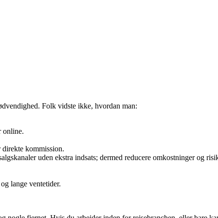
ødvendighed. Folk vidste ikke, hvordan man:
r online.
er direkte kommission.
af salgskanaler uden ekstra indsats; dermed reducere omkostninger og risi
og lange ventetider.
og nogle fjernet. Hvis du arbejder inden for rejsebranchen, eller bare kan 