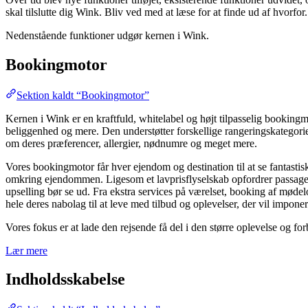
skal tilslutte dig Wink. Bliv ved med at læse for at finde ud af hvorfor.
Nedenstående funktioner udgør kernen i Wink.
Bookingmotor
Sektion kaldt “Bookingmotor”
Kernen i Wink er en kraftfuld, whitelabel og højt tilpasselig bookingm
beliggenhed og mere. Den understøtter forskellige rangeringskategorier 
om deres præferencer, allergier, nødnumre og meget mere.
Vores bookingmotor får hver ejendom og destination til at se fantastisk
omkring ejendommen. Ligesom et lavprisflyselskab opfordrer passage
upselling bør se ud. Fra ekstra services på værelset, booking af møde
hele deres nabolag til at leve med tilbud og oplevelser, der vil imponer
Vores fokus er at lade den rejsende få del i den større oplevelse og f
Lær mere
Indholdsskabelse