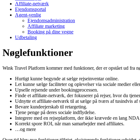
Affiliate-netværk
Ejendomsportal
Agent-venlig
Ejendomsadministration
Affiliate marketing
Booking på dine vegne
Udbetaling
Nøglefunktioner
Wink Travel Platform kommer med funktioner, der er opstået ud fra n
Hurtigt kunne begynde at sælge rejseinventar online.
Let kunne sælge faciliteter og oplevelser via sociale medier elle
Upselle rejsende under bookingprocessen.
Finde et affiliate-netværk, der fokuserer på rejser, hvor du tjen
Udnytte et affiliate-netværk til at sælge på tværs af tusindvis 
Bevare kundeejerskab til retargeting.
Tjene penge på deres sociale indflydelse.
Integrere med en rejseplatform, der ikke krævede en lang NDA 
Korrekt spore ROI, når man samarbejder med affiliates.
…og mere
Over tid blev nye funktioner tilføjet, eksisterende funktioner udvidet, 