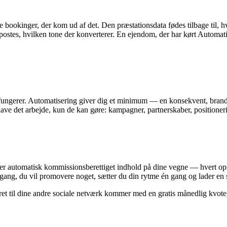
e bookinger, der kom ud af det. Den præstationsdata fødes tilbage til, 
postes, hvilken tone der konverterer. En ejendom, der har kørt Automat
fungerer. Automatisering giver dig et minimum — en konsekvent, brandet
 lave det arbejde, kun de kan gøre: kampagner, partnerskaber, position
er automatisk kommissionsberettiget indhold på dine vegne — hvert opsla
r gang, du vil promovere noget, sætter du din rytme én gang og lader en s
eret til dine andre sociale netværk kommer med en gratis månedlig kvote