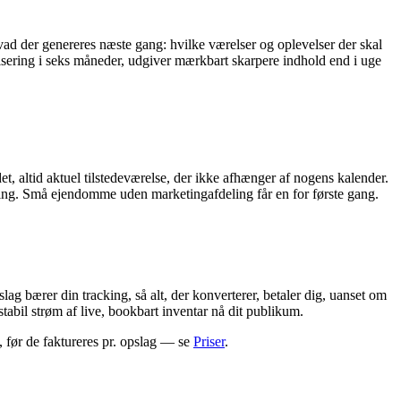
hvad der genereres næste gang: hvilke værelser og oplevelser der skal
isering i seks måneder, udgiver mærkbart skarpere indhold end i uge
, altid aktuel tilstedeværelse, der ikke afhænger af nogens kalender.
ering. Små ejendomme uden marketingafdeling får en for første gang.
g bærer din tracking, så alt, der konverterer, betaler dig, uanset om
tabil strøm af live, bookbart inventar nå dit publikum.
, før de faktureres pr. opslag — se
Priser
.