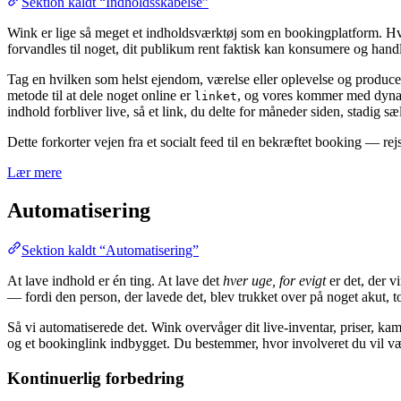
Sektion kaldt “Indholdsskabelse”
Wink er lige så meget et indholdsværktøj som en bookingplatform. Hv
forvandles til noget, dit publikum rent faktisk kan konsumere og hand
Tag en hvilken som helst ejendom, værelse eller oplevelse og producer et 
metode til at dele noget online er
, og vores kommer med dynamis
linket
indhold forbliver live, så et link, du delte for måneder siden, stadig sæ
Dette forkorter vejen fra et socialt feed til en bekræftet booking — rej
Lær mere
Automatisering
Sektion kaldt “Automatisering”
At lave indhold er én ting. At lave det
hver uge, for evigt
er det, der v
— fordi den person, der lavede det, blev trukket over på noget akut, 
Så vi automatiserede det. Wink overvåger dit live-inventar, priser, k
og et bookinglink indbygget. Du bestemmer, hvor involveret du vil være
Kontinuerlig forbedring