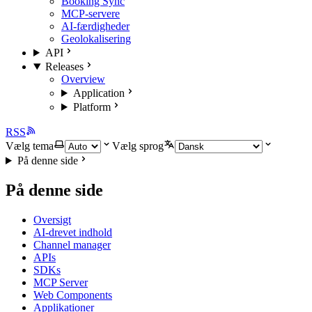
Booking Sync
MCP-servere
AI-færdigheder
Geolokalisering
API
Releases
Overview
Application
Platform
RSS
Vælg tema
Vælg sprog
På denne side
På denne side
Oversigt
AI-drevet indhold
Channel manager
APIs
SDKs
MCP Server
Web Components
Applikationer