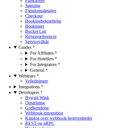
Funktioner
Søgning
Ejendomsdetaljer
Checkout
Bookingbekræftelse
Bookinger
Bucket List
Rejsepræferencer
Servicevilkår
Guides
For Affiliates
For Hoteliers
For Integrators
General
Webinars
Vejledninger
Integrations
Developers
Byg på Wink
Opsætning
Godkendelse
Webhook-integration
Katalog over webhook-begivenheder
REST og gRPC