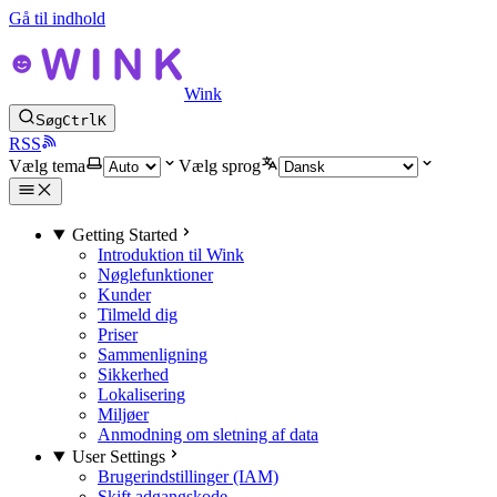
Gå til indhold
Wink
Søg
Ctrl
K
RSS
Vælg tema
Vælg sprog
Getting Started
Introduktion til Wink
Nøglefunktioner
Kunder
Tilmeld dig
Priser
Sammenligning
Sikkerhed
Lokalisering
Miljøer
Anmodning om sletning af data
User Settings
Brugerindstillinger (IAM)
Skift adgangskode