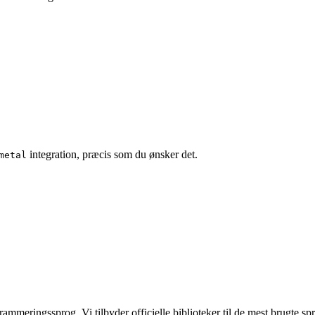
integration, præcis som du ønsker det.
metal
meringssprog. Vi tilbyder officielle biblioteker til de mest brugte spro