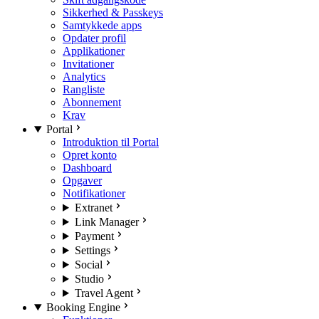
Sikkerhed & Passkeys
Samtykkede apps
Opdater profil
Applikationer
Invitationer
Analytics
Rangliste
Abonnement
Krav
Portal
Introduktion til Portal
Opret konto
Dashboard
Opgaver
Notifikationer
Extranet
Link Manager
Payment
Settings
Social
Studio
Travel Agent
Booking Engine