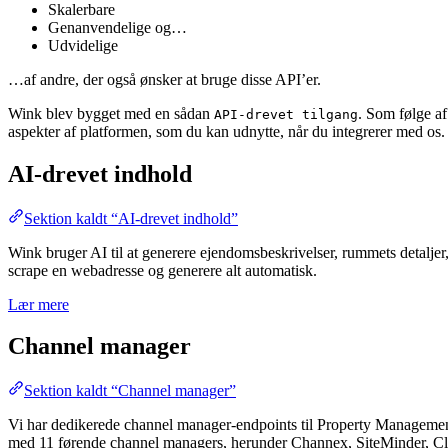
Skalerbare
Genanvendelige og…
Udvidelige
…af andre, der også ønsker at bruge disse API’er.
Wink blev bygget med en sådan
. Som følge af
API-drevet tilgang
aspekter af platformen, som du kan udnytte, når du integrerer med os.
AI-drevet indhold
Sektion kaldt “AI-drevet indhold”
Wink bruger AI til at generere ejendomsbeskrivelser, rummets detaljer,
scrape en webadresse og generere alt automatisk.
Lær mere
Channel manager
Sektion kaldt “Channel manager”
Vi har dedikerede channel manager-endpoints til Property Managemen
med 11 førende channel managers, herunder Channex, SiteMinder, Cl