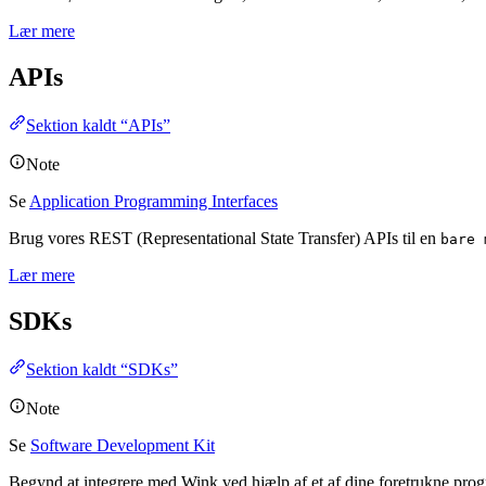
Lær mere
APIs
Sektion kaldt “APIs”
Note
Se
Application Programming Interfaces
Brug vores REST (Representational State Transfer) APIs til en
bare 
Lær mere
SDKs
Sektion kaldt “SDKs”
Note
Se
Software Development Kit
Begynd at integrere med Wink ved hjælp af et af dine foretrukne program