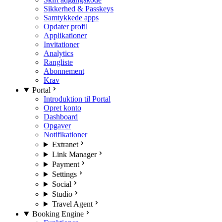
Sikkerhed & Passkeys
Samtykkede apps
Opdater profil
Applikationer
Invitationer
Analytics
Rangliste
Abonnement
Krav
Portal
Introduktion til Portal
Opret konto
Dashboard
Opgaver
Notifikationer
Extranet
Link Manager
Payment
Settings
Social
Studio
Travel Agent
Booking Engine