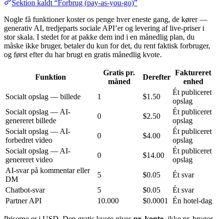
Sektion kaldt “Forbrug (pay-as-you-go)”
Nogle få funktioner koster os penge hver eneste gang, de kører —
generativ AI, tredjeparts sociale API’er og levering af live-priser i
stor skala. I stedet for at pakke dem ind i en månedlig plan, du
måske ikke bruger, betaler du kun for det, du rent faktisk forbruger,
og først efter du har brugt en gratis månedlig kvote.
Gratis pr.
Faktureret
Funktion
Derefter
måned
enhed
Ét publiceret
Socialt opslag — billede
1
$1.50
opslag
Socialt opslag — AI-
Ét publiceret
0
$2.50
genereret billede
opslag
Socialt opslag — AI-
Ét publiceret
0
$4.00
forbedret video
opslag
Socialt opslag — AI-
Ét publiceret
0
$14.00
genereret video
opslag
AI-svar på kommentar eller
5
$0.05
Ét svar
DM
Chatbot-svar
5
$0.05
Ét svar
Partner API
10.000
$0.0001
Én hotel-dag
Priserne er i USD. Den gratis kvote gives
pr. konto
, ikke pr. bruger,