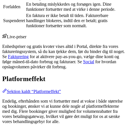
En betaling mislykkedes og forsøges igen. Dine
Forfalden
funktioner fortsætter med at virke i denne periode.
En faktura er ikke betalt til tiden. Fakturerbare
Suspenderet
handlinger blokeres, indtil den er betalt; gratis
funktioner fortsætter som normalt.
Live-priser
Enhedspriser og gratis kvoter vises altid i Portal, direkte fra vores
faktureringssystem, så du kan tjekke dem, før du binder dig til noget.
Se
Fakturering
for at aktivere pay-as-you-go, vælge dine konti og
følge måned-til-dato forbrug og fakturaer. Se
Social
for hvordan
opslagvolumen påvirker dit forbrug.
Platformeffekt
Sektion kaldt “Platformeffekt”
Endelig, efterhånden som vi fortsætter med at vokse i både størrelse
og bookinger, ønsker vi at kunne dele nogle af platformeffekterne
med dig. Flere bookinger giver mulighed for volumenrabatter fra
vores betalingsgateway, hvilket vil gøre det muligt for os at sænke
vores behandlingsgebyr for alle.