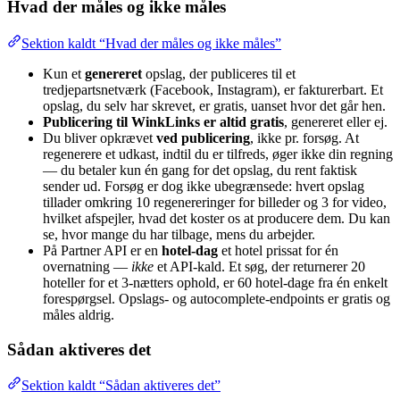
Hvad der måles og ikke måles
Sektion kaldt “Hvad der måles og ikke måles”
Kun et
genereret
opslag, der publiceres til et
tredjepartsnetværk (Facebook, Instagram), er fakturerbart. Et
opslag, du selv har skrevet, er gratis, uanset hvor det går hen.
Publicering til WinkLinks er altid gratis
, genereret eller ej.
Du bliver opkrævet
ved publicering
, ikke pr. forsøg. At
regenerere et udkast, indtil du er tilfreds, øger ikke din regning
— du betaler kun én gang for det opslag, du rent faktisk
sender ud. Forsøg er dog ikke ubegrænsede: hvert opslag
tillader omkring 10 regenereringer for billeder og 3 for video,
hvilket afspejler, hvad det koster os at producere dem. Du kan
se, hvor mange du har tilbage, mens du arbejder.
På Partner API er en
hotel-dag
et hotel prissat for én
overnatning —
ikke
et API-kald. Et søg, der returnerer 20
hoteller for et 3-nætters ophold, er 60 hotel-dage fra én enkelt
forespørgsel. Opslags- og autocomplete-endpoints er gratis og
måles aldrig.
Sådan aktiveres det
Sektion kaldt “Sådan aktiveres det”