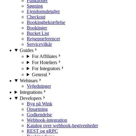
Funktioner
Søgning
Ejendomsdetaljer
Checkout
Bookingbekræftelse
Bookinger
Bucket List
Rejsepræferencer
Servicevilkår
Guides
For Affiliates
For Hoteliers
For Integrators
General
Webinars
Vejledninger
Integrations
Developers
Byg på Wink
Opsætning
Godkendelse
Webhook-integration
Katalog over webhook-begivenheder
REST og gRPC