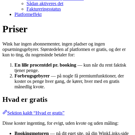
Sådan aktiveres det
Faktureringsstatus
Platformeffekt
Priser
Wink har ingen abonnementer, ingen pladser og ingen
opsætningsgebyrer. Størstedelen af platformen er gratis, og der er
kun to ting, du nogensinde betaler for:
En lille procentdel pr. booking
— kun når du rent faktisk
tjener penge.
Forbrugsgebyrer
— på nogle få premiumfunktioner, der
koster os penge hver gang, de kører, hver med en gratis
månedlig kvote.
Hvad er gratis
Sektion kaldt “Hvad er gratis”
Disse koster ingenting, for evigt, uden kvote og uden måling:
Bookingmotoren
— på dit eget site, på din WinkLinks-side