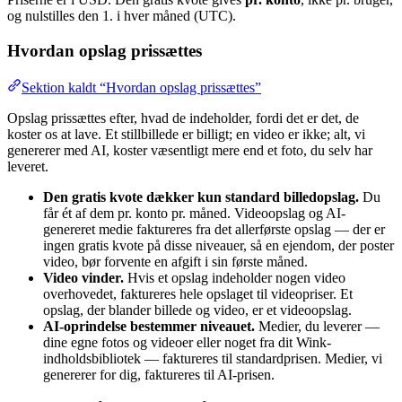
og nulstilles den 1. i hver måned (UTC).
Hvordan opslag prissættes
Sektion kaldt “Hvordan opslag prissættes”
Opslag prissættes efter, hvad de indeholder, fordi det er det, de
koster os at lave. Et stillbillede er billigt; en video er ikke; alt, vi
genererer med AI, koster væsentligt mere end et foto, du selv har
leveret.
Den gratis kvote dækker kun standard billedopslag.
Du
får ét af dem pr. konto pr. måned. Videoopslag og AI-
genereret medie faktureres fra det allerførste opslag — der er
ingen gratis kvote på disse niveauer, så en ejendom, der poster
video, bør forvente en afgift i sin første måned.
Video vinder.
Hvis et opslag indeholder nogen video
overhovedet, faktureres hele opslaget til videopriser. Et
opslag, der blander billede og video, er et videoopslag.
AI-oprindelse bestemmer niveauet.
Medier, du leverer —
dine egne fotos og videoer eller noget fra dit Wink-
indholdsbibliotek — faktureres til standardprisen. Medier, vi
genererer for dig, faktureres til AI-prisen.