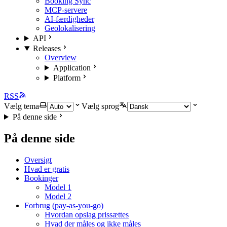
Booking Sync
MCP-servere
AI-færdigheder
Geolokalisering
API
Releases
Overview
Application
Platform
RSS
Vælg tema
Vælg sprog
På denne side
På denne side
Oversigt
Hvad er gratis
Bookinger
Model 1
Model 2
Forbrug (pay-as-you-go)
Hvordan opslag prissættes
Hvad der måles og ikke måles