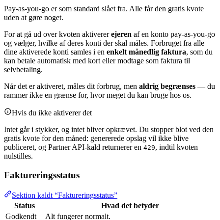
Pay-as-you-go er som standard slået fra. Alle får den gratis kvote
uden at gøre noget.
For at gå ud over kvoten aktiverer
ejeren
af en konto pay-as-you-go
og vælger, hvilke af deres konti der skal måles. Forbruget fra alle
dine aktiverede konti samles i en
enkelt månedlig faktura
, som du
kan betale automatisk med kort eller modtage som faktura til
selvbetaling.
Når det er aktiveret, måles dit forbrug, men
aldrig begrænses
— du
rammer ikke en grænse for, hvor meget du kan bruge hos os.
Hvis du ikke aktiverer det
Intet går i stykker, og intet bliver opkrævet. Du stopper blot ved den
gratis kvote for den måned: genererede opslag vil ikke blive
publiceret, og Partner API-kald returnerer en
, indtil kvoten
429
nulstilles.
Faktureringsstatus
Sektion kaldt “Faktureringsstatus”
Status
Hvad det betyder
Godkendt
Alt fungerer normalt.