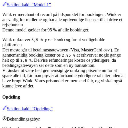
Sektion kaldt “Model 1”
Wink er merchant of record på tidspunktet for bookingen. Wink er
ansvarlig for midlerne og har alle nødvendige licenser til at drive et
rejsebureau.
Denne model gælder for 95 % af alle bookinger.
Wink opkræver
for at vedligeholde
5,5 % pr. booking
platformen.
Det meste går til betalingsgatewayen (Visa, MasterCard osv.). En
gennemsnitlig booking koster os
at erhverve; nogle gange
2,95 %
helt op til
. Delvise refunderinger koster os yderligere, da
3,6 %
betalingsgatewayen ser dette som en ny transaktion.
Vi ønsker at være helt gennemsigtige omkring priserne nu for at
spare alle tid, før man prøver at forhandle yderligere rabatter uden at
have brugt Wink. Vores prismodel er mere end fair, og vi skal også
kunne leve af det.
Opdeling
Sektion kaldt “Opdeling”
Behandlingsgebyr