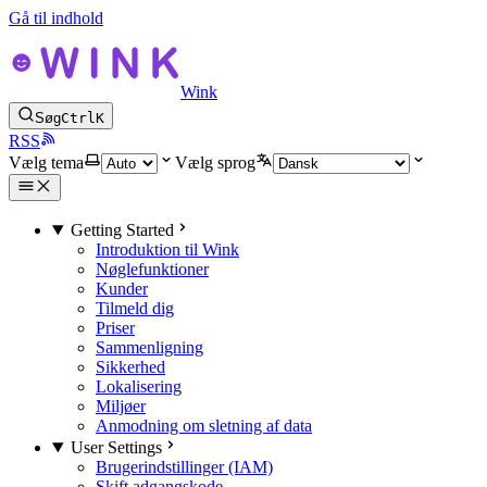
Gå til indhold
Wink
Søg
Ctrl
K
RSS
Vælg tema
Vælg sprog
Getting Started
Introduktion til Wink
Nøglefunktioner
Kunder
Tilmeld dig
Priser
Sammenligning
Sikkerhed
Lokalisering
Miljøer
Anmodning om sletning af data
User Settings
Brugerindstillinger (IAM)
Skift adgangskode