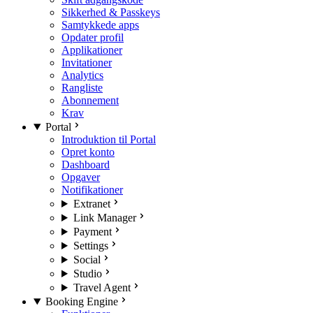
Sikkerhed & Passkeys
Samtykkede apps
Opdater profil
Applikationer
Invitationer
Analytics
Rangliste
Abonnement
Krav
Portal
Introduktion til Portal
Opret konto
Dashboard
Opgaver
Notifikationer
Extranet
Link Manager
Payment
Settings
Social
Studio
Travel Agent
Booking Engine