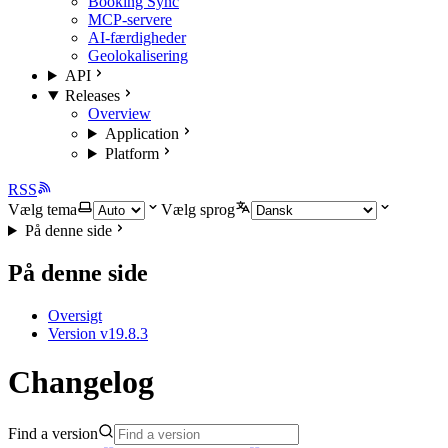
Booking Sync
MCP-servere
AI-færdigheder
Geolokalisering
API
Releases
Overview
Application
Platform
RSS
Vælg tema
Vælg sprog
På denne side
På denne side
Oversigt
Version v19.8.3
Changelog
Find a version