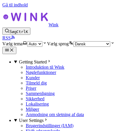
Gå til indhold
Wink
Søg
Ctrl
K
RSS
Vælg tema
Vælg sprog
Getting Started
Introduktion til Wink
Nøglefunktioner
Kunder
Tilmeld dig
Priser
Sammenligning
Sikkerhed
Lokalisering
Miljøer
Anmodning om sletning af data
User Settings
Brugerindstillinger (IAM)
Skift adgangskode