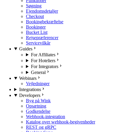
Funktioner
Søgning
Ejendomsdetaljer
Checkout
Bookingbekræftelse
Bookinger
Bucket List
Rejsepræferencer
Servicevilkår
Guides
For Affiliates
For Hoteliers
For Integrators
General
Webinars
Vejledninger
Integrations
Developers
Byg på Wink
Opsætning
Godkendelse
Webhook-integration
Katalog over webhook-begivenheder
REST og gRPC