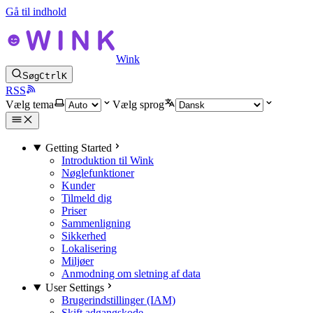
Gå til indhold
Wink
Søg
Ctrl
K
RSS
Vælg tema
Vælg sprog
Getting Started
Introduktion til Wink
Nøglefunktioner
Kunder
Tilmeld dig
Priser
Sammenligning
Sikkerhed
Lokalisering
Miljøer
Anmodning om sletning af data
User Settings
Brugerindstillinger (IAM)
Skift adgangskode