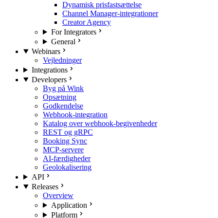
Dynamisk prisfastsættelse
Channel Manager-integrationer
Creator Agency
For Integrators
General
Webinars
Vejledninger
Integrations
Developers
Byg på Wink
Opsætning
Godkendelse
Webhook-integration
Katalog over webhook-begivenheder
REST og gRPC
Booking Sync
MCP-servere
AI-færdigheder
Geolokalisering
API
Releases
Overview
Application
Platform