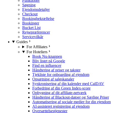
Funktioner
Søgning
Ejendomsdetaljer
Checkout
Bookingbekræftelse
Bookinger
Bucket List
Rejsepræferencer
Servicevilkår
Guides
For Affiliates
For Hoteliers
Book Nu-knappen
Bliv listet på Google
Find en influencer
Håndtering af priser og takster
Tjekliste for onboarding af ejendom
Opsætning af salgskanaler
Synkronisering af din kalender med CalDAV
Forbedring af din Green Index-score
Opbygning af dit affiliate-netværk
Håndtering af Blackout-datoer og Særlige Priser
Automatisering af sociale medier for din ejendom
AI-assisteret registrering af ejendom
Oversættelsestjenester