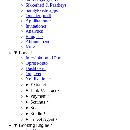
Sikkerhed & Passkeys
Samtykkede apps
Opdater profil
Applikationer
Invitationer
Analytics
Rangliste
Abonnement
Krav
Portal
Introduktion til Portal
Opret konto
Dashboard
Opgaver
Notifikationer
Extranet
Link Manager
Payment
Settings
Social
Studio
Travel Agent
Booking Engine