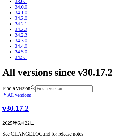
33.0.1
34.0.0
34.1.0
34.2.0
34.2.1
34.2.2
34.2.3
34.3.0
34.4.0
34.5.0
34.5.1
All versions since v30.17.2
Find a version
All versions
v30.17.2
2025年6月22日
See CHANGELOG.md for release notes