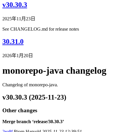
v30.30.3
2025年11月23日
See CHANGELOG.md for release notes
30.31.0
2026年1月20日
monorepo-java changelog
Changelog of monorepo-java.
v30.30.3 (2025-11-23)
Other changes
Merge branch ‘release/30.30.3’
2ea8f
Bjorn Harvold
2025-11-23 12:39:51