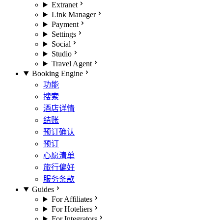
Extranet
Link Manager
Payment
Settings
Social
Studio
Travel Agent
Booking Engine
功能
搜索
酒店详情
结账
预订确认
预订
心愿清单
旅行偏好
服务条款
Guides
For Affiliates
For Hoteliers
For Integrators