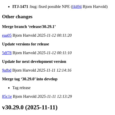
ITJ-1471
:bug: fixed possible NPE (
f4494
Bjorn Harvold)
Other changes
Merge branch ‘release/30.29.1’
eaa05
Bjorn Harvold
2025-11-12 00:11:20
Update versions for release
5df78
Bjorn Harvold
2025-11-12 00:11:10
Update for next development version
9afbd
Bjorn Harvold
2025-11-11 12:14:16
Merge tag ‘30.29.0’ into develop
Tag release
85c1e
Bjorn Harvold
2025-11-11 12:13:29
v30.29.0 (2025-11-11)