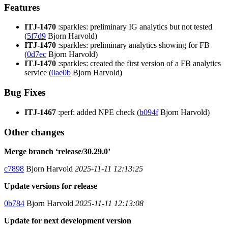
Features
ITJ-1470
:sparkles: preliminary IG analytics but not tested
(
5f7d9
Bjorn Harvold)
ITJ-1470
:sparkles: preliminary analytics showing for FB
(
0d7ec
Bjorn Harvold)
ITJ-1470
:sparkles: created the first version of a FB analytics
service (
0ae0b
Bjorn Harvold)
Bug Fixes
ITJ-1467
:perf: added NPE check (
b094f
Bjorn Harvold)
Other changes
Merge branch ‘release/30.29.0’
c7898
Bjorn Harvold
2025-11-11 12:13:25
Update versions for release
0b784
Bjorn Harvold
2025-11-11 12:13:08
Update for next development version