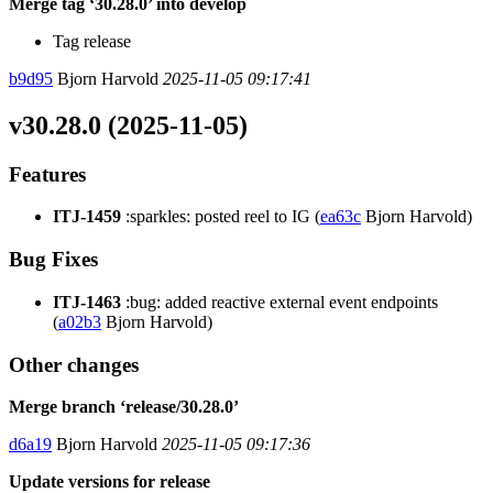
Merge tag ‘30.28.0’ into develop
Tag release
b9d95
Bjorn Harvold
2025-11-05 09:17:41
v30.28.0 (2025-11-05)
Features
ITJ-1459
:sparkles: posted reel to IG (
ea63c
Bjorn Harvold)
Bug Fixes
ITJ-1463
:bug: added reactive external event endpoints
(
a02b3
Bjorn Harvold)
Other changes
Merge branch ‘release/30.28.0’
d6a19
Bjorn Harvold
2025-11-05 09:17:36
Update versions for release