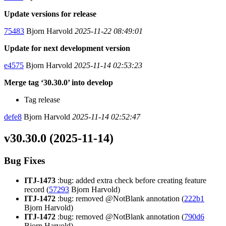
Update versions for release
75483
Bjorn Harvold
2025-11-22 08:49:01
Update for next development version
e4575
Bjorn Harvold
2025-11-14 02:53:23
Merge tag ‘30.30.0’ into develop
Tag release
defe8
Bjorn Harvold
2025-11-14 02:52:47
v30.30.0 (2025-11-14)
Bug Fixes
ITJ-1473
:bug: added extra check before creating feature
record (
57293
Bjorn Harvold)
ITJ-1472
:bug: removed @NotBlank annotation (
222b1
Bjorn Harvold)
ITJ-1472
:bug: removed @NotBlank annotation (
790d6
Bjorn Harvold)