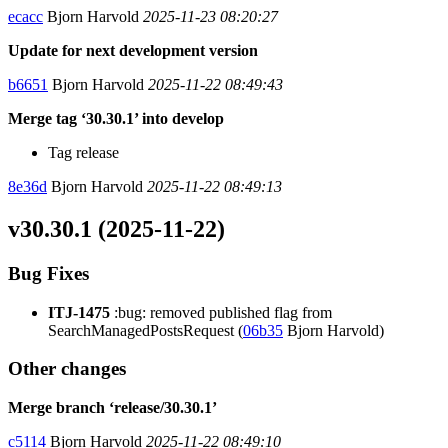
ecacc
Bjorn Harvold
2025-11-23 08:20:27
Update for next development version
b6651
Bjorn Harvold
2025-11-22 08:49:43
Merge tag ‘30.30.1’ into develop
Tag release
8e36d
Bjorn Harvold
2025-11-22 08:49:13
v30.30.1 (2025-11-22)
Bug Fixes
ITJ-1475
:bug: removed published flag from
SearchManagedPostsRequest (
06b35
Bjorn Harvold)
Other changes
Merge branch ‘release/30.30.1’
c5114
Bjorn Harvold
2025-11-22 08:49:10