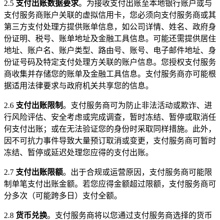
2.5
支付出账数据要求
。为接收支付出账至本地银行账户或与
支付服务商账户关联的虚拟信用卡，您必须向支付服务商或其
第三方支付处理方提供账单信息，如公司详情、姓名、政府身
份证明、税号、账单地址及金融工具信息。可能还需提供居住
地址、账户名、账户类型、路由号、账号、电子邮件地址、身
份证号码及特定支付处理方关联的账户信息。您授权支付服务
商收集并存储您的账单及金融工具信息。支付服务商亦可能根
据适用法律要求与政府机关共享您的信息。
2.6
支付出账限制
。支付服务商可为防止非法活动或欺诈、进
行风险评估、安全考虑或完成调查，暂时冻结、暂停或取消任
何支付出账；或在无法验证您的身份时采取同样措施。此外，
因不可抗力事件导致大量预订取消或变更，支付服务商可暂时
冻结、暂停或延迟处理您应得的支付出账。
2.7
支付出账限额
。出于合规或运营原因，支付服务商可能限
制单笔支付出账金额。若您应得金额超过限额，支付服务商可
分多次（可能跨多日）支付全额。
2.8
货币兑换
。支付服务商将以您通过支付服务商选择的货币