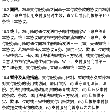
10.2
期限
。您与支付服务商之间基于本付款条款的协议自您创
建Wink账户或使用支付服务时生效，直至您或我们根据第10.3
条终止本协议。
10.3
终止
。您可随时通过发送电子邮件或删除Wink账户终止
本协议。终止本协议即视为根据条款取消您的Wink账户。支
付服务商可随时通过向您注册邮箱发送三十（30）天通知终止
本协议。若您严重违反本协议义务、提供不实、欺诈、过时或
不完整信息、违反适用法律法规或第三方权利，或支付服务商
善意认为为保护其他住宿供应商、Wink、支付服务商或第三
方合理必要，支付服务商可立即无通知终止本协议。
10.4
暂停及其他措施
。支付服务商可限制、暂时或永久暂停您
对支付服务的使用或访问，原因包括：(i) 遵守适用法律、法
院、执法机构或其他政府机构的命令或请求；(ii) 您违反本付
款条款、条款、适用法律法规或第三方权利；(iii) 您提供不
实、欺诈、过时或不完整的支付出账数据；(iv) 您根据本付款
条款拖欠或违约的款项；(v) 支付服务商善意认为为保护