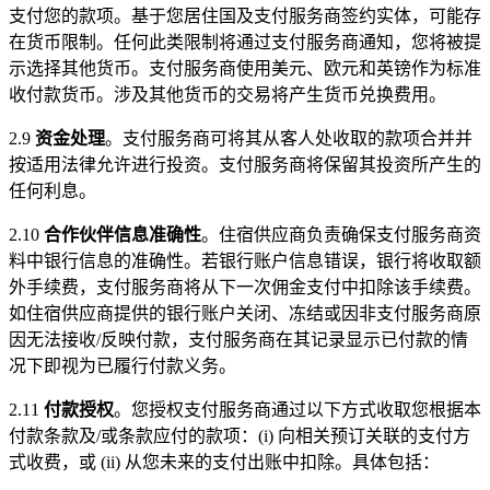
支付您的款项。基于您居住国及支付服务商签约实体，可能存
在货币限制。任何此类限制将通过支付服务商通知，您将被提
示选择其他货币。支付服务商使用美元、欧元和英镑作为标准
收付款货币。涉及其他货币的交易将产生货币兑换费用。
2.9
资金处理
。支付服务商可将其从客人处收取的款项合并并
按适用法律允许进行投资。支付服务商将保留其投资所产生的
任何利息。
2.10
合作伙伴信息准确性
。住宿供应商负责确保支付服务商资
料中银行信息的准确性。若银行账户信息错误，银行将收取额
外手续费，支付服务商将从下一次佣金支付中扣除该手续费。
如住宿供应商提供的银行账户关闭、冻结或因非支付服务商原
因无法接收/反映付款，支付服务商在其记录显示已付款的情
况下即视为已履行付款义务。
2.11
付款授权
。您授权支付服务商通过以下方式收取您根据本
付款条款及/或条款应付的款项：(i) 向相关预订关联的支付方
式收费，或 (ii) 从您未来的支付出账中扣除。具体包括：