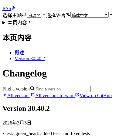
RSS
选择主题
选择语言
本页内容
本页内容
概述
Version 30.40.2
Changelog
Find a version
All versions
All versions forward
View on GitHub
Version 30.40.2
2026年3月5日
• test: :green_heart: added tests and fixed tests