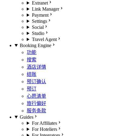
Extranet
Link Manager
Payment
Settings
Social
Studio
Travel Agent
Booking Engine
功能
搜索
酒店详情
结账
预订确认
预订
心愿清单
旅行偏好
服务条款
Guides
For Affiliates
For Hoteliers
For Integrators