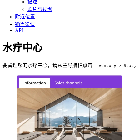
描述
照片与视频
附近位置
销售渠道
API
水疗中心
要管理您的水疗中心，请从主导航栏点击
。
Inventory > Spas