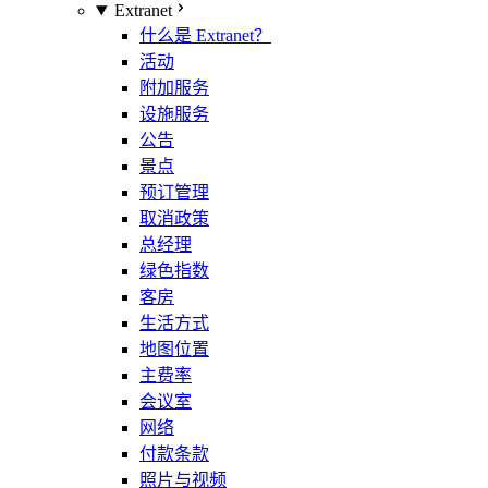
Extranet
什么是 Extranet？
活动
附加服务
设施服务
公告
景点
预订管理
取消政策
总经理
绿色指数
客房
生活方式
地图位置
主费率
会议室
网络
付款条款
照片与视频