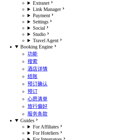
Extranet
Link Manager
Payment
Settings
Social
Studio
Travel Agent
Booking Engine
功能
搜索
酒店详情
结账
预订确认
预订
心愿清单
旅行偏好
服务条款
Guides
For Affiliates
For Hoteliers
For Integrators