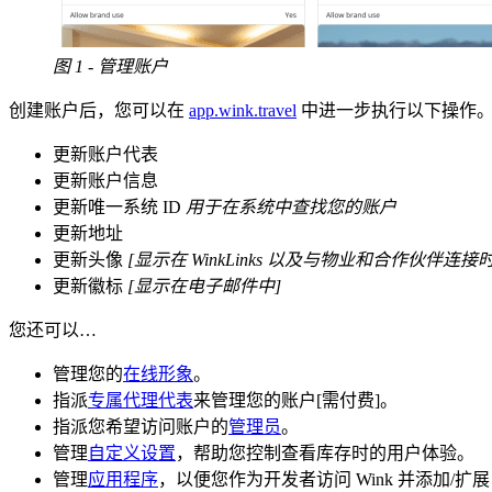
图 1 - 管理账户
创建账户后，您可以在
app.wink.travel
中进一步执行以下操作
更新账户代表
更新账户信息
更新唯一系统 ID
用于在系统中查找您的账户
更新地址
更新头像
[显示在 WinkLinks 以及与物业和合作伙伴连接时
更新徽标
[显示在电子邮件中]
您还可以…
管理您的
在线形象
。
指派
专属代理代表
来管理您的账户[需付费]。
指派您希望访问账户的
管理员
。
管理
自定义设置
，帮助您控制查看库存时的用户体验。
管理
应用程序
，以便您作为开发者访问 Wink 并添加/扩展 