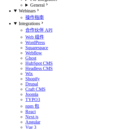
General
Webinars
操作指南
Integrations
合作伙伴 API
Web 组件
WordPress
Squarespace
Webflow
Ghost
HubSpot CMS
Headless CMS
Wix
Shopify
Drupal
Craft CMS
Joomla
TYPO3
npm 包
React
Next.js
Angular
Vue 3