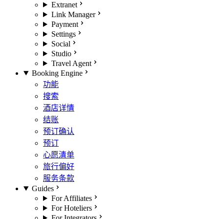
Extranet
Link Manager
Payment
Settings
Social
Studio
Travel Agent
Booking Engine
功能
搜索
酒店详情
结账
预订确认
预订
心愿清单
旅行偏好
服务条款
Guides
For Affiliates
For Hoteliers
For Integrators