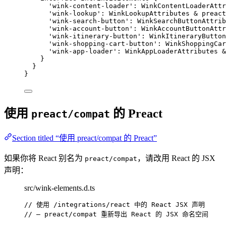
'
wink-content-loader
'
:
WinkContentLoaderAttr
'
wink-lookup
'
:
WinkLookupAttributes
&
 preact
'
wink-search-button
'
:
WinkSearchButtonAttrib
'
wink-account-button
'
:
WinkAccountButtonAttr
'
wink-itinerary-button
'
:
WinkItineraryButton
'
wink-shopping-cart-button
'
:
WinkShoppingCar
'
wink-app-loader
'
:
WinkAppLoaderAttributes
&
}
}
}
使用
的 Preact
preact/compat
Section titled “使用 preact/compat 的 Preact”
如果你将 React 别名为
，请改用 React 的 JSX
preact/compat
声明：
src/wink-elements.d.ts
// 使用 /integrations/react 中的 React JSX 声明
// — preact/compat 重新导出 React 的 JSX 命名空间