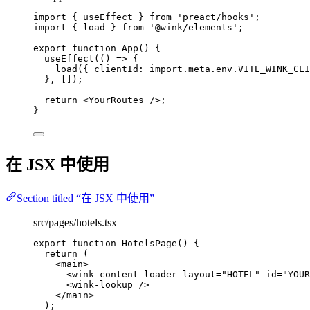
import
 { useEffect } 
from
'
preact/hooks
'
;
import
 { load } 
from
'
@wink/elements
'
;
export
function
App
()
 {
useEffect
(
()
=>
 {
load
({ clientId: 
import.
meta
.
env
.
VITE_WINK_CLI
}
,
 []);
return
<
YourRoutes
 />
;
}
在 JSX 中使用
Section titled “在 JSX 中使用”
src/pages/hotels.tsx
export
function
HotelsPage
()
 {
return
 (
<
main
>
<
wink-content-loader
layout
=
"
HOTEL
"
id
=
"
YOUR
<
wink-lookup
 />
</
main
>
);