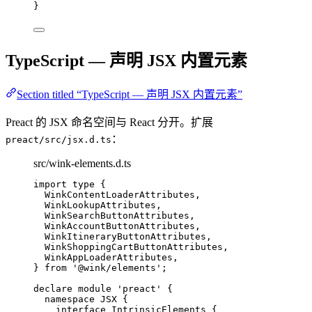
}
TypeScript — 声明 JSX 内置元素
Section titled “TypeScript — 声明 JSX 内置元素”
Preact 的 JSX 命名空间与 React 分开。扩展
：
preact/src/jsx.d.ts
src/wink-elements.d.ts
import
type
 {
WinkContentLoaderAttributes,
WinkLookupAttributes,
WinkSearchButtonAttributes,
WinkAccountButtonAttributes,
WinkItineraryButtonAttributes,
WinkShoppingCartButtonAttributes,
WinkAppLoaderAttributes,
} 
from
'
@wink/elements
'
;
declare
module
'
preact
'
 {
namespace
 JSX {
interface
 IntrinsicElements {