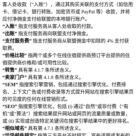
客人处收款（“入账”），通过其购买关联的支付方式（如信用
卡、借记卡、银行转账、加密货币或 PayPal 等）收款，并将
应付净佣金支付给联盟的本地银行账户。
“入账”
指支付服务商从客人处收取的付款。
“出账”
指支付服务商向联盟支付净佣金。
“支付服务费”
指支付服务商从联盟佣金中扣除的 4% 支付获
取费。
“价格比较”
指两个或多个在线住宿提供商预订平台提供的住
宿提供商价格和/或可用性比较。
“转售”
具有第 4.1.7 条所述含义。
“卖家门户”
具有第 4.1.8 条所述含义。
“SEM”
指搜索引擎营销，包括通过搜索引擎优化、付费排
名、上下文广告或付费收录等方式提升网站在搜索引擎结果页
的可见度的任何在线营销形式。
“SEO”
指搜索引擎优化，包括 (i) 通过“自然”或非付费（“有
机”或“算法”）搜索结果提升网站或网页的流量质量或数量，
或 (ii) 实现或创造特定关键词在搜索引擎结果中的更好排名。
“相似域名”
具有第 4.7.1 条所述含义。
“垃圾邮件规定”
指第三方平台不时规定、宣布适用或发布的