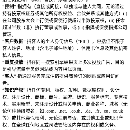
“控制”
指拥有（直接或间接，单独或与他人共同，无论通过
持有投票权证券或其他所有权权益、合伙关系或其他方式）(i)
在公司股东大会上行使或促使行使超过半数投票权，(ii) 任命
超过半数（非）执行董事或监事，或 (iii) 指挥或促使指挥公司
管理。
“客户数据”
指客人的个人身份信息（“PII”），包括但不限于
客人姓名、地址（含电子邮件地址）、信用卡信息及其他机密
私人信息。
“重复投放”
指在同一搜索引擎结果页上多次投放广告，目的
是引导流量至类似网站或内容相似页面。
“客人”
指通过服务完成住宿提供商预订的网站或应用访问
者。
“知识产权”
指任何专利、版权、发明、数据库权利、设计
权、注册设计、商标、商号、品牌、标识、服务标志、专有技
术、实用新型、未注册设计或相关申请、商业名称、域名（无
论何种顶级域名，如 .com、.net、.co.th、.de、.fr、eu、co.uk
等）或其他类似权利，无论注册与否，或其他工业或知识产
权，在全球任何地区或司法管辖区内存在的权利或义务。