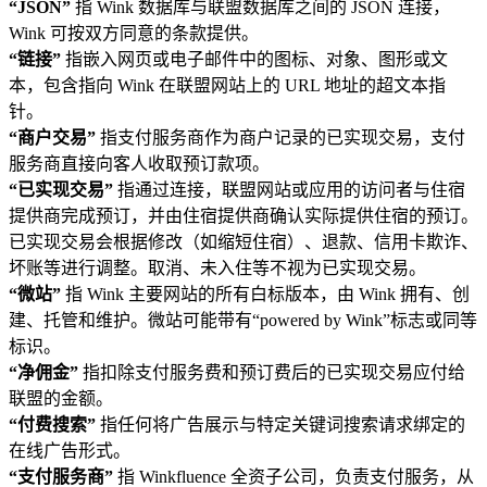
“JSON”
指 Wink 数据库与联盟数据库之间的 JSON 连接，
Wink 可按双方同意的条款提供。
“链接”
指嵌入网页或电子邮件中的图标、对象、图形或文
本，包含指向 Wink 在联盟网站上的 URL 地址的超文本指
针。
“商户交易”
指支付服务商作为商户记录的已实现交易，支付
服务商直接向客人收取预订款项。
“已实现交易”
指通过连接，联盟网站或应用的访问者与住宿
提供商完成预订，并由住宿提供商确认实际提供住宿的预订。
已实现交易会根据修改（如缩短住宿）、退款、信用卡欺诈、
坏账等进行调整。取消、未入住等不视为已实现交易。
“微站”
指 Wink 主要网站的所有白标版本，由 Wink 拥有、创
建、托管和维护。微站可能带有“powered by Wink”标志或同等
标识。
“净佣金”
指扣除支付服务费和预订费后的已实现交易应付给
联盟的金额。
“付费搜索”
指任何将广告展示与特定关键词搜索请求绑定的
在线广告形式。
“支付服务商”
指 Winkfluence 全资子公司，负责支付服务，从