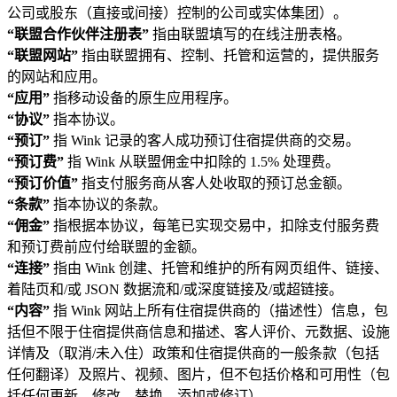
公司或股东（直接或间接）控制的公司或实体集团）。
“联盟合作伙伴注册表”
指由联盟填写的在线注册表格。
“联盟网站”
指由联盟拥有、控制、托管和运营的，提供服务
的网站和应用。
“应用”
指移动设备的原生应用程序。
“协议”
指本协议。
“预订”
指 Wink 记录的客人成功预订住宿提供商的交易。
“预订费”
指 Wink 从联盟佣金中扣除的 1.5% 处理费。
“预订价值”
指支付服务商从客人处收取的预订总金额。
“条款”
指本协议的条款。
“佣金”
指根据本协议，每笔已实现交易中，扣除支付服务费
和预订费前应付给联盟的金额。
“连接”
指由 Wink 创建、托管和维护的所有网页组件、链接、
着陆页和/或 JSON 数据流和/或深度链接及/或超链接。
“内容”
指 Wink 网站上所有住宿提供商的（描述性）信息，包
括但不限于住宿提供商信息和描述、客人评价、元数据、设施
详情及（取消/未入住）政策和住宿提供商的一般条款（包括
任何翻译）及照片、视频、图片，但不包括价格和可用性（包
括任何更新、修改、替换、添加或修订）。