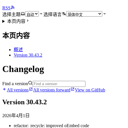
RSS
选择主题
选择语言
本页内容
本页内容
概述
Version 30.43.2
Changelog
Find a version
All versions
All versions forward
View on GitHub
Version 30.43.2
2026年4月1日
refactor: :recycle: improved oEmbed code