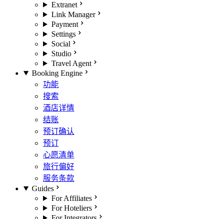
Extranet
Link Manager
Payment
Settings
Social
Studio
Travel Agent
Booking Engine
功能
搜索
酒店详情
结账
预订确认
预订
心愿清单
旅行偏好
服务条款
Guides
For Affiliates
For Hoteliers
For Integrators