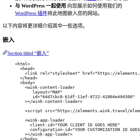
与 WordPress 一起使用
向您展示如何使用我们的
WordPress 插件
将此地图嵌入您的网站。
以下内容将更详细介绍其中一些选项。
嵌入
Section titled “嵌入”
<
html
>
<
head
>
<
link
rel
=
"
stylesheet
"
href
=
"
https://elements.
</
head
>
<
body
>
<
wink-content-loader
layout
=
"
MAP
"
id
=
"
64d7cbc8-61df-11ef-9722-42004e494300
"
></
wink-content-loader
>
<
script
src
=
"
https://elements.wink.travel/elem
<
wink-app-loader
client-id
=
"
YOUR CLIENT ID GOES HERE
"
configuration-id
=
"
YOUR CUSTOMIZATION ID GOES
></
wink-app-loader
>
</
body
>