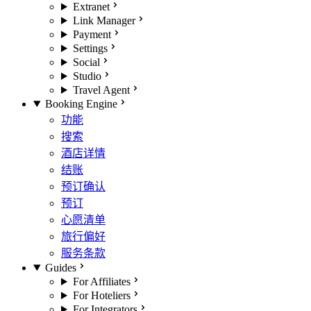
Extranet
Link Manager
Payment
Settings
Social
Studio
Travel Agent
Booking Engine
功能
搜索
酒店详情
结账
预订确认
预订
心愿清单
旅行偏好
服务条款
Guides
For Affiliates
For Hoteliers
For Integrators