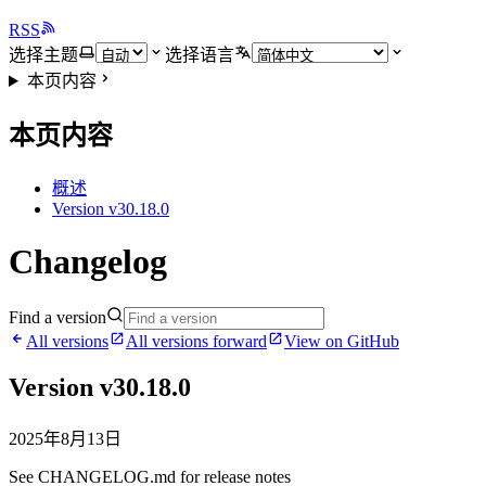
RSS
选择主题
选择语言
本页内容
本页内容
概述
Version v30.18.0
Changelog
Find a version
All versions
All versions forward
View on GitHub
Version v30.18.0
2025年8月13日
See CHANGELOG.md for release notes