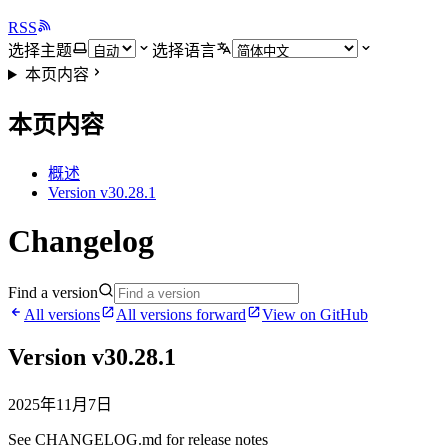
RSS
选择主题
选择语言
本页内容
本页内容
概述
Version v30.28.1
Changelog
Find a version
All versions
All versions forward
View on GitHub
Version v30.28.1
2025年11月7日
See CHANGELOG.md for release notes