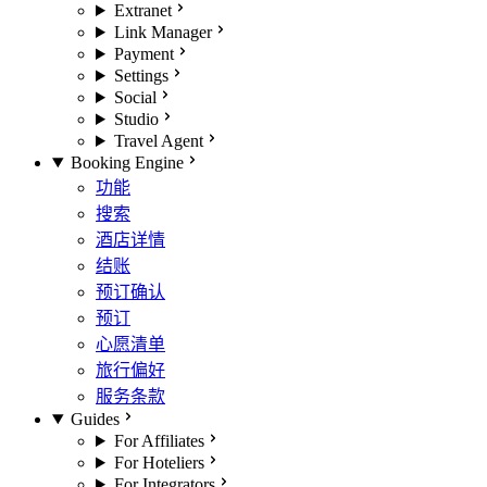
Extranet
Link Manager
Payment
Settings
Social
Studio
Travel Agent
Booking Engine
功能
搜索
酒店详情
结账
预订确认
预订
心愿清单
旅行偏好
服务条款
Guides
For Affiliates
For Hoteliers
For Integrators