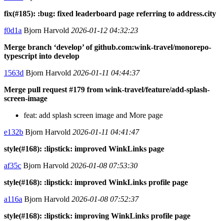
fix(#185): :bug: fixed leaderboard page referring to address.city
f0d1a
Bjorn Harvold
2026-01-12 04:32:23
Merge branch ‘develop’ of github.com:wink-travel/monorepo-
typescript into develop
1563d
Bjorn Harvold
2026-01-11 04:44:37
Merge pull request #179 from wink-travel/feature/add-splash-
screen-image
feat: add splash screen image and More page
e132b
Bjorn Harvold
2026-01-11 04:41:47
style(#168): :lipstick: improved WinkLinks page
af35c
Bjorn Harvold
2026-01-08 07:53:30
style(#168): :lipstick: improved WinkLinks profile page
a116a
Bjorn Harvold
2026-01-08 07:52:37
style(#168): :lipstick: improving WinkLinks profile page