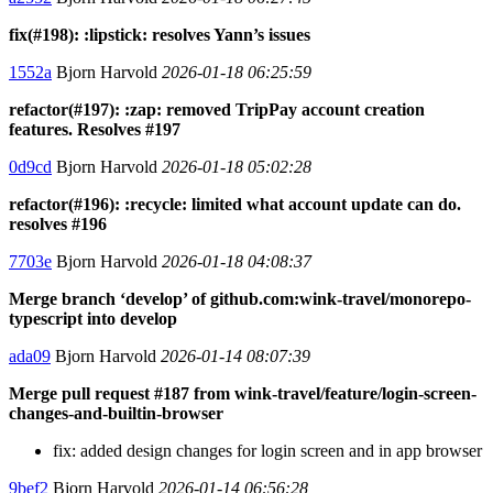
fix(#198): :lipstick: resolves Yann’s issues
1552a
Bjorn Harvold
2026-01-18 06:25:59
refactor(#197): :zap: removed TripPay account creation
features. Resolves #197
0d9cd
Bjorn Harvold
2026-01-18 05:02:28
refactor(#196): :recycle: limited what account update can do.
resolves #196
7703e
Bjorn Harvold
2026-01-18 04:08:37
Merge branch ‘develop’ of github.com:wink-travel/monorepo-
typescript into develop
ada09
Bjorn Harvold
2026-01-14 08:07:39
Merge pull request #187 from wink-travel/feature/login-screen-
changes-and-builtin-browser
fix: added design changes for login screen and in app browser
9bef2
Bjorn Harvold
2026-01-14 06:56:28