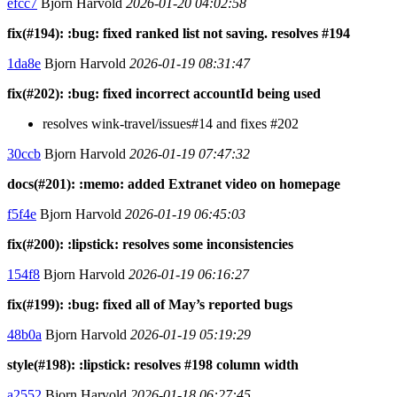
efcc7
Bjorn Harvold
2026-01-20 04:02:58
fix(#194): :bug: fixed ranked list not saving. resolves #194
1da8e
Bjorn Harvold
2026-01-19 08:31:47
fix(#202): :bug: fixed incorrect accountId being used
resolves wink-travel/issues#14 and fixes #202
30ccb
Bjorn Harvold
2026-01-19 07:47:32
docs(#201): :memo: added Extranet video on homepage
f5f4e
Bjorn Harvold
2026-01-19 06:45:03
fix(#200): :lipstick: resolves some inconsistencies
154f8
Bjorn Harvold
2026-01-19 06:16:27
fix(#199): :bug: fixed all of May’s reported bugs
48b0a
Bjorn Harvold
2026-01-19 05:19:29
style(#198): :lipstick: resolves #198 column width
a2552
Bjorn Harvold
2026-01-18 06:27:45