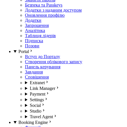
Безпека та Passkeys
Додатки з наданим доступом
Оновлення профілю
Додатки
Запрошення
Аналітика
Таблиця лідерів
Підписка
Позови
Portal
Вступ до Порталу
Створення облікового запису
Панель керування
Завдання
Сповіщення
Extranet
Link Manager
Payment
Settings
Social
Studio
Travel Agent
Booking Engine