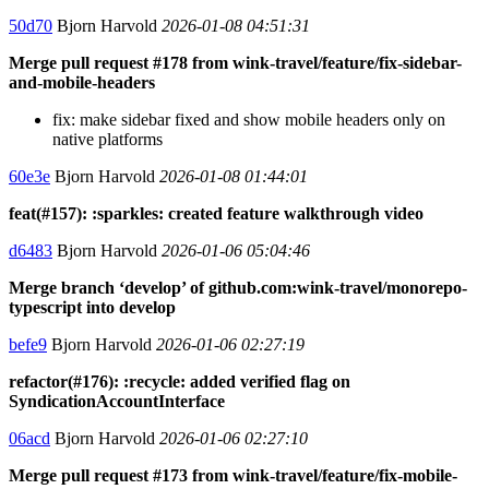
50d70
Bjorn Harvold
2026-01-08 04:51:31
Merge pull request #178 from wink-travel/feature/fix-sidebar-
and-mobile-headers
fix: make sidebar fixed and show mobile headers only on
native platforms
60e3e
Bjorn Harvold
2026-01-08 01:44:01
feat(#157): :sparkles: created feature walkthrough video
d6483
Bjorn Harvold
2026-01-06 05:04:46
Merge branch ‘develop’ of github.com:wink-travel/monorepo-
typescript into develop
befe9
Bjorn Harvold
2026-01-06 02:27:19
refactor(#176): :recycle: added verified flag on
SyndicationAccountInterface
06acd
Bjorn Harvold
2026-01-06 02:27:10
Merge pull request #173 from wink-travel/feature/fix-mobile-