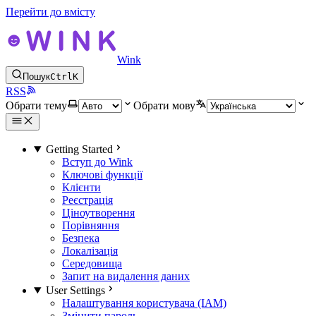
Перейти до вмісту
Wink
Пошук
Ctrl
K
RSS
Обрати тему
Обрати мову
Getting Started
Вступ до Wink
Ключові функції
Клієнти
Реєстрація
Ціноутворення
Порівняння
Безпека
Локалізація
Середовища
Запит на видалення даних
User Settings
Налаштування користувача (IAM)
Змінити пароль