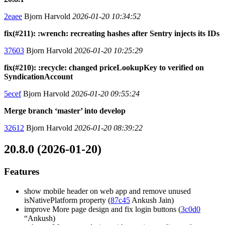
2eaee
Bjorn Harvold
2026-01-20 10:34:52
fix(#211): :wrench: recreating hashes after Sentry injects its IDs
37603
Bjorn Harvold
2026-01-20 10:25:29
fix(#210): :recycle: changed priceLookupKey to verified on
SyndicationAccount
5ecef
Bjorn Harvold
2026-01-20 09:55:24
Merge branch ‘master’ into develop
32612
Bjorn Harvold
2026-01-20 08:39:22
20.8.0 (2026-01-20)
Features
show mobile header on web app and remove unused
isNativePlatform property (
87c45
Ankush Jain)
improve More page design and fix login buttons (
3c0d0
“Ankush)