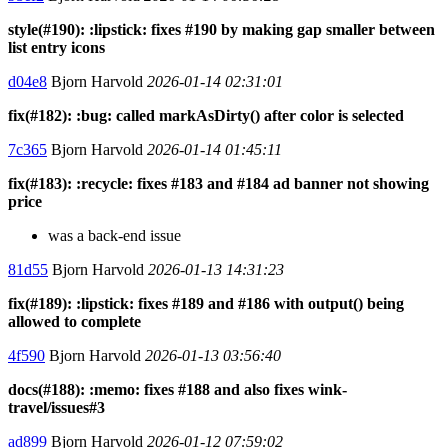
style(#190): :lipstick: fixes #190 by making gap smaller between
list entry icons
d04e8
Bjorn Harvold
2026-01-14 02:31:01
fix(#182): :bug: called markAsDirty() after color is selected
7c365
Bjorn Harvold
2026-01-14 01:45:11
fix(#183): :recycle: fixes #183 and #184 ad banner not showing
price
was a back-end issue
81d55
Bjorn Harvold
2026-01-13 14:31:23
fix(#189): :lipstick: fixes #189 and #186 with output() being
allowed to complete
4f590
Bjorn Harvold
2026-01-13 03:56:40
docs(#188): :memo: fixes #188 and also fixes wink-
travel/issues#3
ad899
Bjorn Harvold
2026-01-12 07:59:02