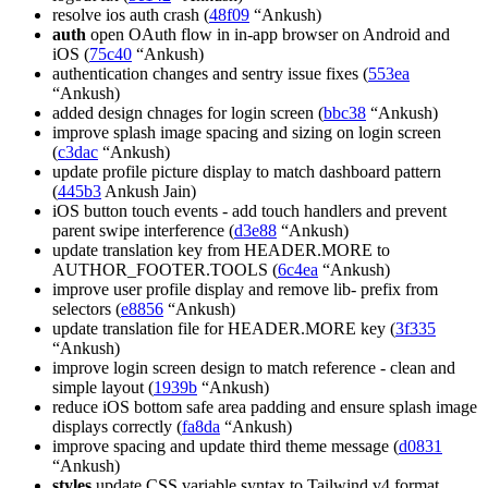
resolve ios auth crash (
48f09
“Ankush)
auth
open OAuth flow in in-app browser on Android and
iOS (
75c40
“Ankush)
authentication changes and sentry issue fixes (
553ea
“Ankush)
added design chnages for login screen (
bbc38
“Ankush)
improve splash image spacing and sizing on login screen
(
c3dac
“Ankush)
update profile picture display to match dashboard pattern
(
445b3
Ankush Jain)
iOS button touch events - add touch handlers and prevent
parent swipe interference (
d3e88
“Ankush)
update translation key from HEADER.MORE to
AUTHOR_FOOTER.TOOLS (
6c4ea
“Ankush)
improve user profile display and remove lib- prefix from
selectors (
e8856
“Ankush)
update translation file for HEADER.MORE key (
3f335
“Ankush)
improve login screen design to match reference - clean and
simple layout (
1939b
“Ankush)
reduce iOS bottom safe area padding and ensure splash image
displays correctly (
fa8da
“Ankush)
improve spacing and update third theme message (
d0831
“Ankush)
styles
update CSS variable syntax to Tailwind v4 format