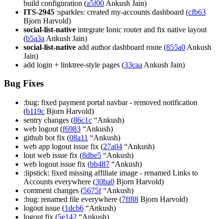
build configuration (
a5f00
Ankush Jain)
ITS-2945
:sparkles: created my-accounts dashboard (
cfb63
Bjorn Harvold)
social-list-native
integrate Ionic router and fix native layout
(
b5a3a
Ankush Jain)
social-list-native
add author dashboard route (
855a0
Ankush
Jain)
add login + linktree-style pages (
33caa
Ankush Jain)
Bug Fixes
:bug: fixed payment portal navbar - removed notification
(
b119c
Bjorn Harvold)
sentry changes (
86c1c
“Ankush)
web logout (
f6983
“Ankush)
github bot fix (
08a11
“Ankush)
web app logout issue fix (
27a04
“Ankush)
lout web issue fix (
8dbe5
“Ankush)
web logout issue fix (
bb487
“Ankush)
:lipstick: fixed missing affiliate image - renamed Links to
Accounts everywhere (
30ba0
Bjorn Harvold)
comment changes (
5675f
“Ankush)
:bug: renamed file everywhere (
7ff88
Bjorn Harvold)
logout issue (
1dcb6
“Ankush)
logout fix (
5e142
“Ankush)