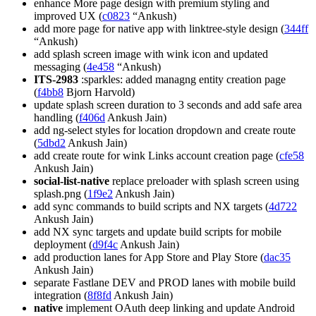
enhance More page design with premium styling and
improved UX (
c0823
“Ankush)
add more page for native app with linktree-style design (
344ff
“Ankush)
add splash screen image with wink icon and updated
messaging (
4e458
“Ankush)
ITS-2983
:sparkles: added managng entity creation page
(
f4bb8
Bjorn Harvold)
update splash screen duration to 3 seconds and add safe area
handling (
f406d
Ankush Jain)
add ng-select styles for location dropdown and create route
(
5dbd2
Ankush Jain)
add create route for wink Links account creation page (
cfe58
Ankush Jain)
social-list-native
replace preloader with splash screen using
splash.png (
1f9e2
Ankush Jain)
add sync commands to build scripts and NX targets (
4d722
Ankush Jain)
add NX sync targets and update build scripts for mobile
deployment (
d9f4c
Ankush Jain)
add production lanes for App Store and Play Store (
dac35
Ankush Jain)
separate Fastlane DEV and PROD lanes with mobile build
integration (
8f8fd
Ankush Jain)
native
implement OAuth deep linking and update Android