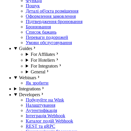
Функції
Пошук
Деталі об'єкта розміщення
Оформлення замовлення
Підтвердження бронювання
Бронювання
Список бажань
Переваги подорожей
Умови обслуговування
Guides
For Affiliates
For Hoteliers
For Integrators
General
Webinars
Як зробити
Integrations
Developers
Побудуйте на Wink
Налаштування
Аутентифікація
Інтеграція Webhook
Каталог подій Webhook
REST та gRPC