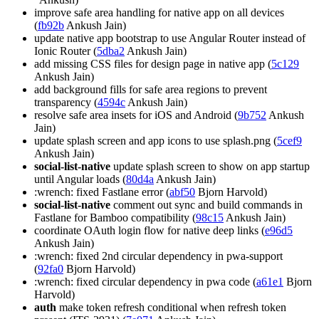
improve safe area handling for native app on all devices
(
fb92b
Ankush Jain)
update native app bootstrap to use Angular Router instead of
Ionic Router (
5dba2
Ankush Jain)
add missing CSS files for design page in native app (
5c129
Ankush Jain)
add background fills for safe area regions to prevent
transparency (
4594c
Ankush Jain)
resolve safe area insets for iOS and Android (
9b752
Ankush
Jain)
update splash screen and app icons to use splash.png (
5cef9
Ankush Jain)
social-list-native
update splash screen to show on app startup
until Angular loads (
80d4a
Ankush Jain)
:wrench: fixed Fastlane error (
abf50
Bjorn Harvold)
social-list-native
comment out sync and build commands in
Fastlane for Bamboo compatibility (
98c15
Ankush Jain)
coordinate OAuth login flow for native deep links (
e96d5
Ankush Jain)
:wrench: fixed 2nd circular dependency in pwa-support
(
92fa0
Bjorn Harvold)
:wrench: fixed circular dependency in pwa code (
a61e1
Bjorn
Harvold)
auth
make token refresh conditional when refresh token