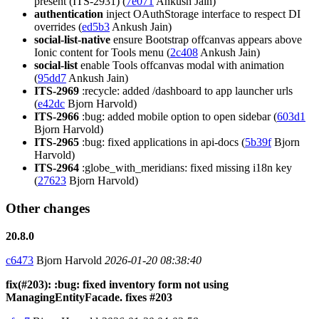
present (ITS-2931) (
7e071
Ankush Jain)
authentication
inject OAuthStorage interface to respect DI
overrides (
ed5b3
Ankush Jain)
social-list-native
ensure Bootstrap offcanvas appears above
Ionic content for Tools menu (
2c408
Ankush Jain)
social-list
enable Tools offcanvas modal with animation
(
95dd7
Ankush Jain)
ITS-2969
:recycle: added /dashboard to app launcher urls
(
e42dc
Bjorn Harvold)
ITS-2966
:bug: added mobile option to open sidebar (
603d1
Bjorn Harvold)
ITS-2965
:bug: fixed applications in api-docs (
5b39f
Bjorn
Harvold)
ITS-2964
:globe_with_meridians: fixed missing i18n key
(
27623
Bjorn Harvold)
Other changes
20.8.0
c6473
Bjorn Harvold
2026-01-20 08:38:40
fix(#203): :bug: fixed inventory form not using
ManagingEntityFacade. fixes #203