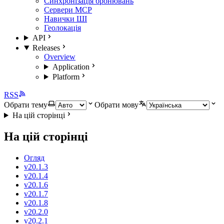
Синхронізація бронювань
Сервери MCP
Навички ШІ
Геолокація
API
Releases
Overview
Application
Platform
RSS
Обрати тему
Обрати мову
На цій сторінці
На цій сторінці
Огляд
v20.1.3
v20.1.4
v20.1.6
v20.1.7
v20.1.8
v20.2.0
v20.2.1