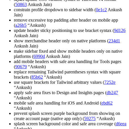
(
50863
Ankush Jain)
constrain profile dropdown to sidebar width (
0e1c2
Ankush
Jain)
remove excessive top padding after header on mobile app
(
a26b5
“Ankush)
update header sticky positioning to use bracket syntax (
9d126
Ankush Jain)
show merchandise header only on native platforms (
234d1
Ankush Jain)
make sidebar fixed and show mobile headers only on native
platforms (
6990d
Ankush Jain)
add mobile headers with safe area handling for Tools pages
(
90679
“Ankush)
replace remaining Tailwind parentheses syntax with square
brackets (
85b62
“Ankush)
use square brackets for Tailwind arbitrary values (
7252e
“Ankush)
apply safe area fixes to Design and Insights pages (
db247
“Ankush)
mobile safe area handling for iOS and Android (
ebd62
“Ankush)
prevent splash screen purple background from showing on
create account page (native app only) (
59275
“Ankush)
splash screen background color and safe area coverage (
d6eea
“Ankush)