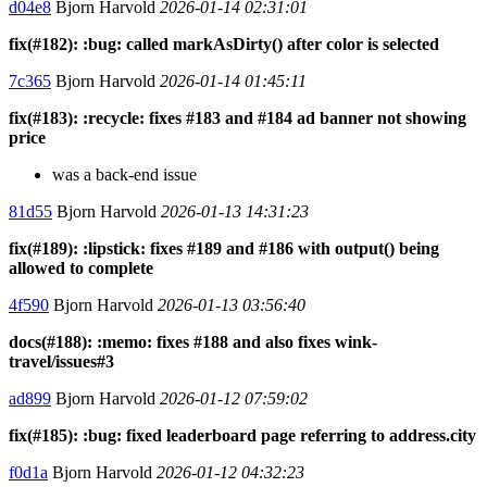
d04e8
Bjorn Harvold
2026-01-14 02:31:01
fix(#182): :bug: called markAsDirty() after color is selected
7c365
Bjorn Harvold
2026-01-14 01:45:11
fix(#183): :recycle: fixes #183 and #184 ad banner not showing
price
was a back-end issue
81d55
Bjorn Harvold
2026-01-13 14:31:23
fix(#189): :lipstick: fixes #189 and #186 with output() being
allowed to complete
4f590
Bjorn Harvold
2026-01-13 03:56:40
docs(#188): :memo: fixes #188 and also fixes wink-
travel/issues#3
ad899
Bjorn Harvold
2026-01-12 07:59:02
fix(#185): :bug: fixed leaderboard page referring to address.city
f0d1a
Bjorn Harvold
2026-01-12 04:32:23