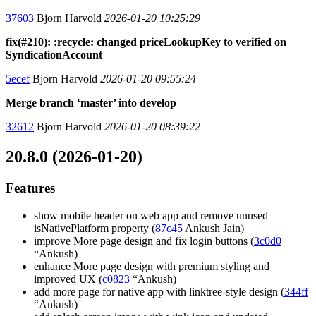
37603
Bjorn Harvold
2026-01-20 10:25:29
fix(#210): :recycle: changed priceLookupKey to verified on
SyndicationAccount
5ecef
Bjorn Harvold
2026-01-20 09:55:24
Merge branch ‘master’ into develop
32612
Bjorn Harvold
2026-01-20 08:39:22
20.8.0 (2026-01-20)
Features
show mobile header on web app and remove unused
isNativePlatform property (
87c45
Ankush Jain)
improve More page design and fix login buttons (
3c0d0
“Ankush)
enhance More page design with premium styling and
improved UX (
c0823
“Ankush)
add more page for native app with linktree-style design (
344ff
“Ankush)