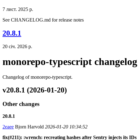
7 лист. 2025 р.
See CHANGELOG.md for release notes
20.8.1
20 січ. 2026 р.
monorepo-typescript changelog
Changelog of monorepo-typescript.
v20.8.1 (2026-01-20)
Other changes
20.8.1
2eaee
Bjorn Harvold
2026-01-20 10:34:52
fix(#211): :wrench: recreating hashes after Sentry injects its IDs