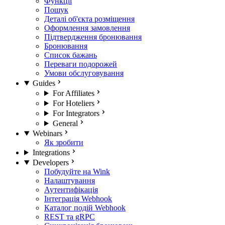
Функції
Пошук
Деталі об'єкта розміщення
Оформлення замовлення
Підтвердження бронювання
Бронювання
Список бажань
Переваги подорожей
Умови обслуговування
Guides
For Affiliates
For Hoteliers
For Integrators
General
Webinars
Як зробити
Integrations
Developers
Побудуйте на Wink
Налаштування
Аутентифікація
Інтеграція Webhook
Каталог подій Webhook
REST та gRPC