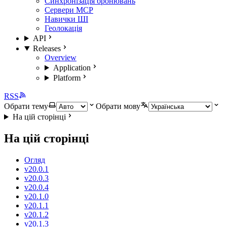
Синхронізація бронювань
Сервери MCP
Навички ШІ
Геолокація
API
Releases
Overview
Application
Platform
RSS
Обрати тему
Обрати мову
На цій сторінці
На цій сторінці
Огляд
v20.0.1
v20.0.3
v20.0.4
v20.1.0
v20.1.1
v20.1.2
v20.1.3