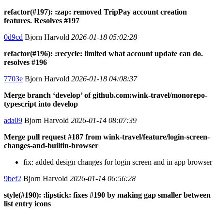
refactor(#197): :zap: removed TripPay account creation
features. Resolves #197
0d9cd
Bjorn Harvold
2026-01-18 05:02:28
refactor(#196): :recycle: limited what account update can do.
resolves #196
7703e
Bjorn Harvold
2026-01-18 04:08:37
Merge branch ‘develop’ of github.com:wink-travel/monorepo-
typescript into develop
ada09
Bjorn Harvold
2026-01-14 08:07:39
Merge pull request #187 from wink-travel/feature/login-screen-
changes-and-builtin-browser
fix: added design changes for login screen and in app browser
9bef2
Bjorn Harvold
2026-01-14 06:56:28
style(#190): :lipstick: fixes #190 by making gap smaller between
list entry icons