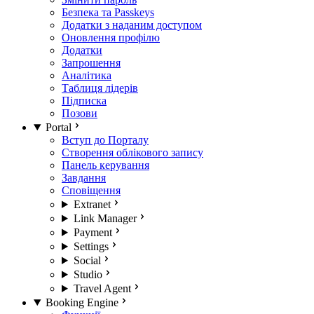
Безпека та Passkeys
Додатки з наданим доступом
Оновлення профілю
Додатки
Запрошення
Аналітика
Таблиця лідерів
Підписка
Позови
Portal
Вступ до Порталу
Створення облікового запису
Панель керування
Завдання
Сповіщення
Extranet
Link Manager
Payment
Settings
Social
Studio
Travel Agent
Booking Engine