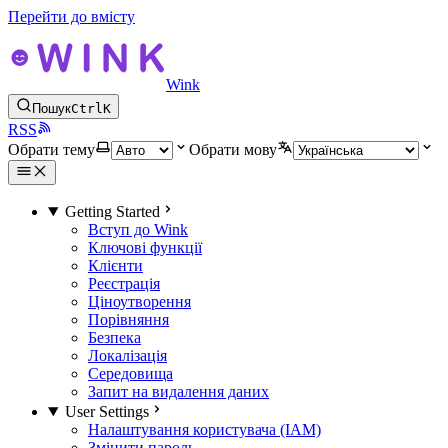
Перейти до вмісту
Wink
Пошук
Ctrl
K
RSS
Обрати тему
Обрати мову
Getting Started
Вступ до Wink
Ключові функції
Клієнти
Реєстрація
Ціноутворення
Порівняння
Безпека
Локалізація
Середовища
Запит на видалення даних
User Settings
Налаштування користувача (IAM)
Змінити пароль