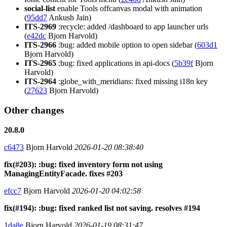
social-list
enable Tools offcanvas modal with animation
(
95dd7
Ankush Jain)
ITS-2969
:recycle: added /dashboard to app launcher urls
(
e42dc
Bjorn Harvold)
ITS-2966
:bug: added mobile option to open sidebar (
603d1
Bjorn Harvold)
ITS-2965
:bug: fixed applications in api-docs (
5b39f
Bjorn
Harvold)
ITS-2964
:globe_with_meridians: fixed missing i18n key
(
27623
Bjorn Harvold)
Other changes
20.8.0
c6473
Bjorn Harvold
2026-01-20 08:38:40
fix(#203): :bug: fixed inventory form not using
ManagingEntityFacade. fixes #203
efcc7
Bjorn Harvold
2026-01-20 04:02:58
fix(#194): :bug: fixed ranked list not saving. resolves #194
1da8e
Bjorn Harvold
2026-01-19 08:31:47