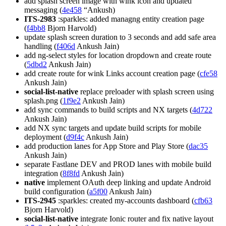
add splash screen image with wink icon and updated
messaging (
4e458
“Ankush)
ITS-2983
:sparkles: added managng entity creation page
(
f4bb8
Bjorn Harvold)
update splash screen duration to 3 seconds and add safe area
handling (
f406d
Ankush Jain)
add ng-select styles for location dropdown and create route
(
5dbd2
Ankush Jain)
add create route for wink Links account creation page (
cfe58
Ankush Jain)
social-list-native
replace preloader with splash screen using
splash.png (
1f9e2
Ankush Jain)
add sync commands to build scripts and NX targets (
4d722
Ankush Jain)
add NX sync targets and update build scripts for mobile
deployment (
d9f4c
Ankush Jain)
add production lanes for App Store and Play Store (
dac35
Ankush Jain)
separate Fastlane DEV and PROD lanes with mobile build
integration (
8f8fd
Ankush Jain)
native
implement OAuth deep linking and update Android
build configuration (
a5f00
Ankush Jain)
ITS-2945
:sparkles: created my-accounts dashboard (
cfb63
Bjorn Harvold)
social-list-native
integrate Ionic router and fix native layout