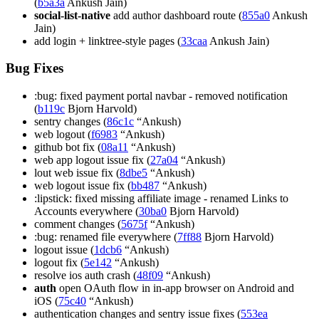
(
b5a3a
Ankush Jain)
social-list-native
add author dashboard route (
855a0
Ankush
Jain)
add login + linktree-style pages (
33caa
Ankush Jain)
Bug Fixes
:bug: fixed payment portal navbar - removed notification
(
b119c
Bjorn Harvold)
sentry changes (
86c1c
“Ankush)
web logout (
f6983
“Ankush)
github bot fix (
08a11
“Ankush)
web app logout issue fix (
27a04
“Ankush)
lout web issue fix (
8dbe5
“Ankush)
web logout issue fix (
bb487
“Ankush)
:lipstick: fixed missing affiliate image - renamed Links to
Accounts everywhere (
30ba0
Bjorn Harvold)
comment changes (
5675f
“Ankush)
:bug: renamed file everywhere (
7ff88
Bjorn Harvold)
logout issue (
1dcb6
“Ankush)
logout fix (
5e142
“Ankush)
resolve ios auth crash (
48f09
“Ankush)
auth
open OAuth flow in in-app browser on Android and
iOS (
75c40
“Ankush)
authentication changes and sentry issue fixes (
553ea