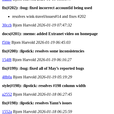
fix(#202): :bug: fixed incorrect accountId being used
resolves wink-travel/issues#14 and fixes #202
30ccb
Bjorn Harvold
2026-01-19 07:47:32
docs(#201): :memo: added Extranet video on homepage
f5f4e
Bjorn Harvold
2026-01-19 06:45:03
fix(#200): :lipstick: resolves some inconsistencies
154f8
Bjorn Harvold
2026-01-19 06:16:27
fix(#199): :bug: fixed all of May’s reported bugs
48b0a
Bjorn Harvold
2026-01-19 05:19:29
style(#198): :lipstick: resolves #198 column width
a2552
Bjorn Harvold
2026-01-18 06:27:45
fix(#198): :lipstick: resolves Yann’s issues
1552a
Bjorn Harvold
2026-01-18 06:25:59