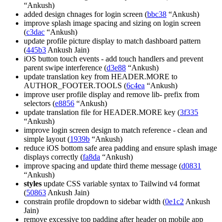
“Ankush)
added design chnages for login screen (
bbc38
“Ankush)
improve splash image spacing and sizing on login screen
(
c3dac
“Ankush)
update profile picture display to match dashboard pattern
(
445b3
Ankush Jain)
iOS button touch events - add touch handlers and prevent
parent swipe interference (
d3e88
“Ankush)
update translation key from HEADER.MORE to
AUTHOR_FOOTER.TOOLS (
6c4ea
“Ankush)
improve user profile display and remove lib- prefix from
selectors (
e8856
“Ankush)
update translation file for HEADER.MORE key (
3f335
“Ankush)
improve login screen design to match reference - clean and
simple layout (
1939b
“Ankush)
reduce iOS bottom safe area padding and ensure splash image
displays correctly (
fa8da
“Ankush)
improve spacing and update third theme message (
d0831
“Ankush)
styles
update CSS variable syntax to Tailwind v4 format
(
50863
Ankush Jain)
constrain profile dropdown to sidebar width (
0e1c2
Ankush
Jain)
remove excessive top padding after header on mobile app