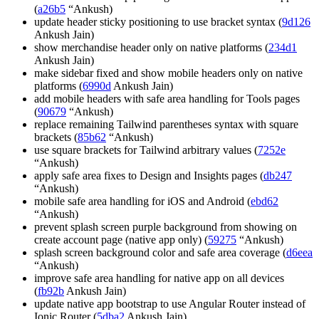
(
a26b5
“Ankush)
update header sticky positioning to use bracket syntax (
9d126
Ankush Jain)
show merchandise header only on native platforms (
234d1
Ankush Jain)
make sidebar fixed and show mobile headers only on native
platforms (
6990d
Ankush Jain)
add mobile headers with safe area handling for Tools pages
(
90679
“Ankush)
replace remaining Tailwind parentheses syntax with square
brackets (
85b62
“Ankush)
use square brackets for Tailwind arbitrary values (
7252e
“Ankush)
apply safe area fixes to Design and Insights pages (
db247
“Ankush)
mobile safe area handling for iOS and Android (
ebd62
“Ankush)
prevent splash screen purple background from showing on
create account page (native app only) (
59275
“Ankush)
splash screen background color and safe area coverage (
d6eea
“Ankush)
improve safe area handling for native app on all devices
(
fb92b
Ankush Jain)
update native app bootstrap to use Angular Router instead of
Ionic Router (
5dba2
Ankush Jain)