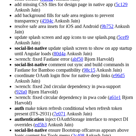
add missing CSS files for design page in native app (
5c129
Ankush Jain)
add background fills for safe area regions to prevent
transparency (
4594c
Ankush Jain)
resolve safe area insets for iOS and Android (
9b752
Ankush
Jain)
update splash screen and app icons to use splash.png (
5cef9
Ankush Jain)
social-list-native
update splash screen to show on app startup
until Angular loads (
80d4a
Ankush Jain)
:wrench: fixed Fastlane error (
abf50
Bjorn Harvold)
social-list-native
comment out sync and build commands in
Fastlane for Bamboo compatibility (
98c15
Ankush Jain)
coordinate OAuth login flow for native deep links (
e96d5
Ankush Jain)
:wrench: fixed 2nd circular dependency in pwa-support
(
92fa0
Bjorn Harvold)
:wrench: fixed circular dependency in pwa code (
a61e1
Bjorn
Harvold)
auth
make token refresh conditional when refresh token
present (ITS-2931) (
7e071
Ankush Jain)
authentication
inject OAuthStorage interface to respect DI
overrides (
ed5b3
Ankush Jain)
social-list-native
ensure Bootstrap offcanvas appears above
Ionic content for Tools menu (
2c408
Ankush Jain)