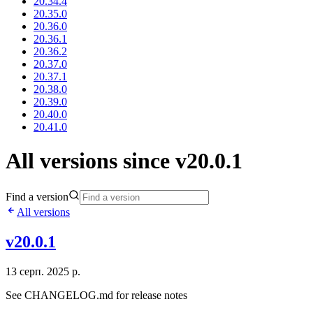
20.34.4
20.35.0
20.36.0
20.36.1
20.36.2
20.37.0
20.37.1
20.38.0
20.39.0
20.40.0
20.41.0
All versions since v20.0.1
Find a version
All versions
v20.0.1
13 серп. 2025 р.
See CHANGELOG.md for release notes