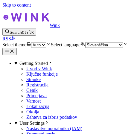
Skip to content
Wink
Search
Ctrl
K
RSS
Select theme
Select language
Getting Started
Uvod v Wink
Ključne funkcije
Stranke
Registracija
Cenik
Primerjava
Varnost
Lokalizacija
Okolja
Zahteva za izbris podatkov
User Settings
Nastavitve uporabnika (IAM)
Spremeni geslo