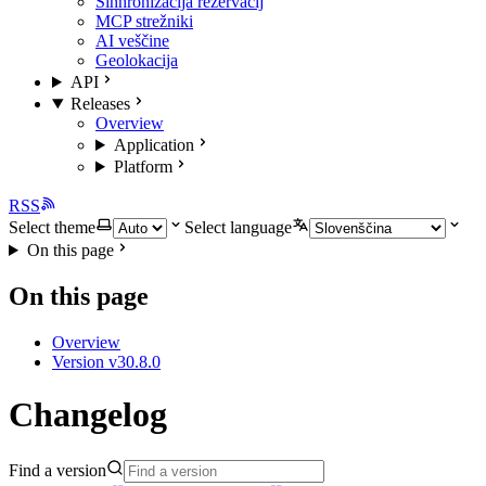
Sinhronizacija rezervacij
MCP strežniki
AI veščine
Geolokacija
API
Releases
Overview
Application
Platform
RSS
Select theme
Select language
On this page
On this page
Overview
Version v30.8.0
Changelog
Find a version