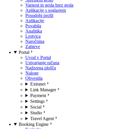
Varnost in gesla brez gesla
Aplikacije s soglasjem
Posodobi profil
Aplikacije
Povabila
Analitika
Lestvica
Naročnina
Zahteve
Portal
Uvod v Portal
Ustvarjanje računa
Nadzorna plošča
Naloge
Obvestila
Extranet
Link Manager
Payment
Settings
Social
Studio
Travel Agent
Booking Engine