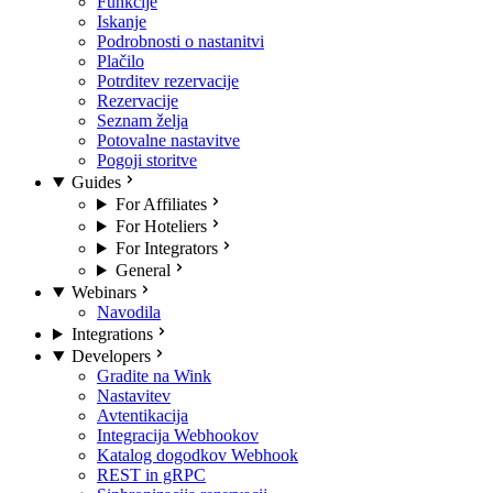
Funkcije
Iskanje
Podrobnosti o nastanitvi
Plačilo
Potrditev rezervacije
Rezervacije
Seznam želja
Potovalne nastavitve
Pogoji storitve
Guides
For Affiliates
For Hoteliers
For Integrators
General
Webinars
Navodila
Integrations
Developers
Gradite na Wink
Nastavitev
Avtentikacija
Integracija Webhookov
Katalog dogodkov Webhook
REST in gRPC