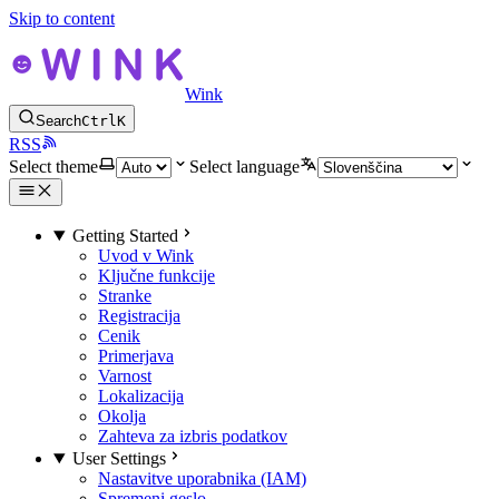
Skip to content
Wink
Search
Ctrl
K
RSS
Select theme
Select language
Getting Started
Uvod v Wink
Ključne funkcije
Stranke
Registracija
Cenik
Primerjava
Varnost
Lokalizacija
Okolja
Zahteva za izbris podatkov
User Settings
Nastavitve uporabnika (IAM)
Spremeni geslo