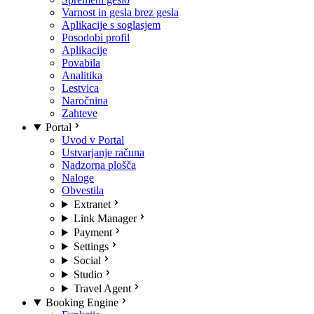
Varnost in gesla brez gesla
Aplikacije s soglasjem
Posodobi profil
Aplikacije
Povabila
Analitika
Lestvica
Naročnina
Zahteve
Portal
Uvod v Portal
Ustvarjanje računa
Nadzorna plošča
Naloge
Obvestila
Extranet
Link Manager
Payment
Settings
Social
Studio
Travel Agent
Booking Engine