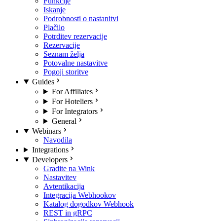
Funkcije
Iskanje
Podrobnosti o nastanitvi
Plačilo
Potrditev rezervacije
Rezervacije
Seznam želja
Potovalne nastavitve
Pogoji storitve
Guides
For Affiliates
For Hoteliers
For Integrators
General
Webinars
Navodila
Integrations
Developers
Gradite na Wink
Nastavitev
Avtentikacija
Integracija Webhookov
Katalog dogodkov Webhook
REST in gRPC