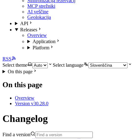
Sinhronizacija rezervacij
MCP strežniki
AI veščine
Geolokacija
API
Releases
Overview
Application
Platform
RSS
Select theme
Select language
On this page
On this page
Overview
Version v30.28.0
Changelog
Find a version