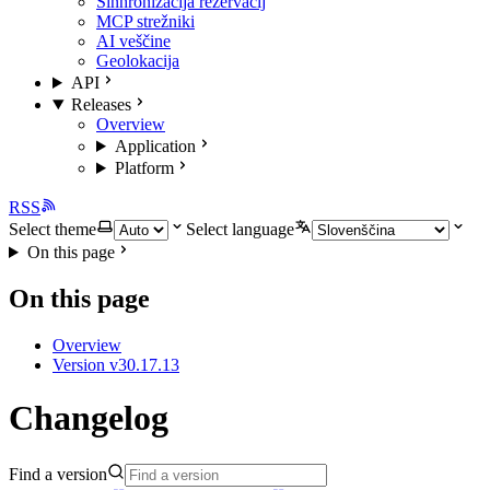
Sinhronizacija rezervacij
MCP strežniki
AI veščine
Geolokacija
API
Releases
Overview
Application
Platform
RSS
Select theme
Select language
On this page
On this page
Overview
Version v30.17.13
Changelog
Find a version