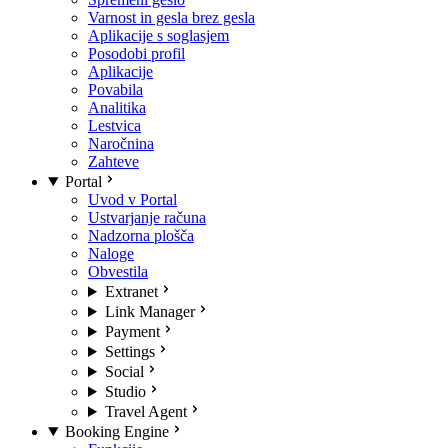
Varnost in gesla brez gesla
Aplikacije s soglasjem
Posodobi profil
Aplikacije
Povabila
Analitika
Lestvica
Naročnina
Zahteve
Portal
Uvod v Portal
Ustvarjanje računa
Nadzorna plošča
Naloge
Obvestila
Extranet
Link Manager
Payment
Settings
Social
Studio
Travel Agent
Booking Engine