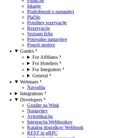
Funkcije
Iskanje
Podrobnosti o nastanitvi
Plačilo
Potrditev rezervacije
Rezervacije
Seznam želja
Potovalne nastavitve
Pogoji storitve
Guides
For Affiliates
For Hoteliers
For Integrators
General
Webinars
Navodila
Integrations
Developers
Gradite na Wink
Nastavitev
Avtentikacija
Integracija Webhookov
Katalog dogodkov Webhook
REST in gRPC