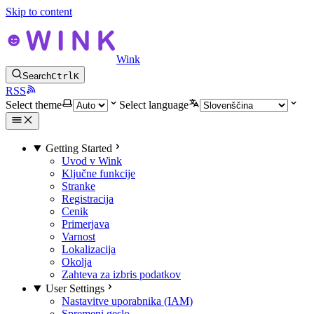
Skip to content
Wink
Search
Ctrl
K
RSS
Select theme
Select language
Getting Started
Uvod v Wink
Ključne funkcije
Stranke
Registracija
Cenik
Primerjava
Varnost
Lokalizacija
Okolja
Zahteva za izbris podatkov
User Settings
Nastavitve uporabnika (IAM)
Spremeni geslo