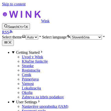
Skip to content
Wink
Search
Ctrl
K
RSS
Select theme
Select language
Getting Started
Uvod v Wink
Ključne funkcije
Stranke
Registracija
Cenik
Primerjava
Varnost
Lokalizacija
Okolja
Zahteva za izbris podatkov
User Settings
Nastavitve uporabnika (IAM)
Spremeni geslo