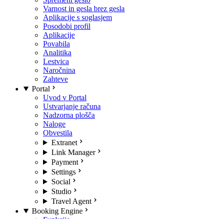
Varnost in gesla brez gesla
Aplikacije s soglasjem
Posodobi profil
Aplikacije
Povabila
Analitika
Lestvica
Naročnina
Zahteve
Portal
Uvod v Portal
Ustvarjanje računa
Nadzorna plošča
Naloge
Obvestila
Extranet
Link Manager
Payment
Settings
Social
Studio
Travel Agent
Booking Engine