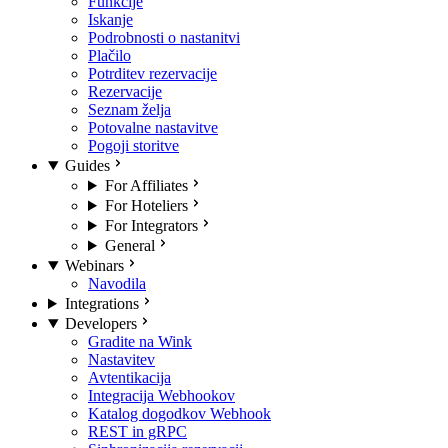
Funkcije
Iskanje
Podrobnosti o nastanitvi
Plačilo
Potrditev rezervacije
Rezervacije
Seznam želja
Potovalne nastavitve
Pogoji storitve
Guides
For Affiliates
For Hoteliers
For Integrators
General
Webinars
Navodila
Integrations
Developers
Gradite na Wink
Nastavitev
Avtentikacija
Integracija Webhookov
Katalog dogodkov Webhook
REST in gRPC