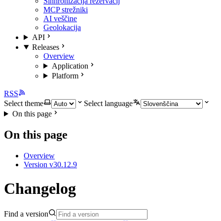
Sinhronizacija rezervacij
MCP strežniki
AI veščine
Geolokacija
API
Releases
Overview
Application
Platform
RSS
Select theme
Select language
On this page
On this page
Overview
Version v30.12.9
Changelog
Find a version