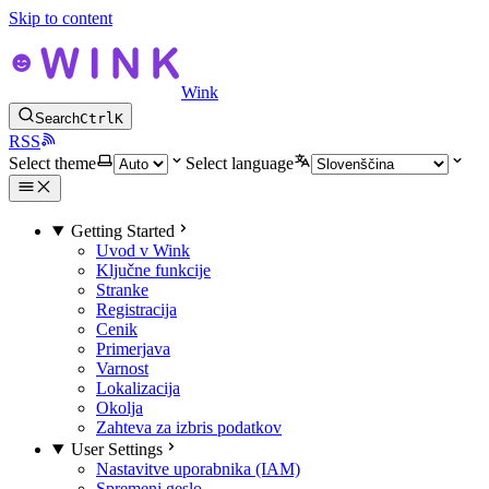
Skip to content
Wink
Search
Ctrl
K
RSS
Select theme
Select language
Getting Started
Uvod v Wink
Ključne funkcije
Stranke
Registracija
Cenik
Primerjava
Varnost
Lokalizacija
Okolja
Zahteva za izbris podatkov
User Settings
Nastavitve uporabnika (IAM)
Spremeni geslo