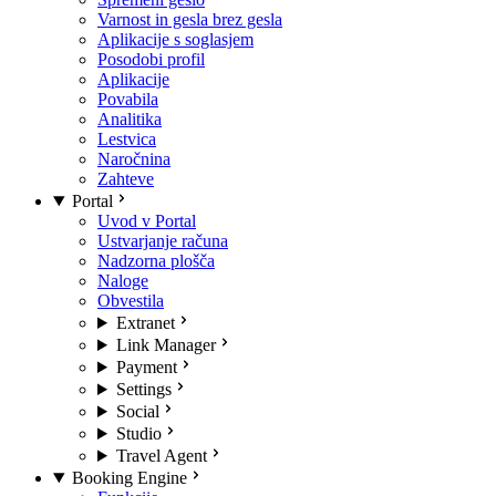
Varnost in gesla brez gesla
Aplikacije s soglasjem
Posodobi profil
Aplikacije
Povabila
Analitika
Lestvica
Naročnina
Zahteve
Portal
Uvod v Portal
Ustvarjanje računa
Nadzorna plošča
Naloge
Obvestila
Extranet
Link Manager
Payment
Settings
Social
Studio
Travel Agent
Booking Engine