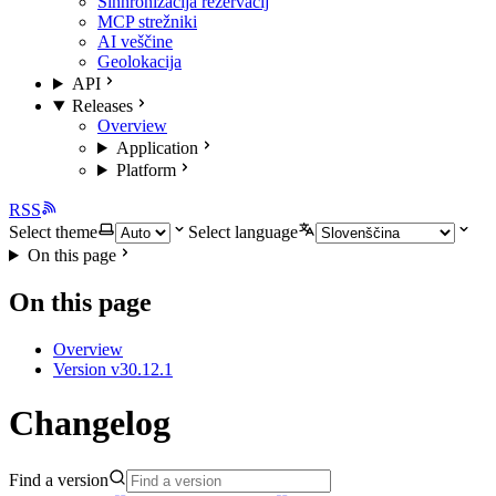
Sinhronizacija rezervacij
MCP strežniki
AI veščine
Geolokacija
API
Releases
Overview
Application
Platform
RSS
Select theme
Select language
On this page
On this page
Overview
Version v30.12.1
Changelog
Find a version