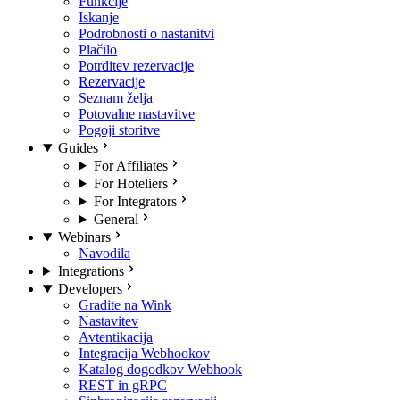
Funkcije
Iskanje
Podrobnosti o nastanitvi
Plačilo
Potrditev rezervacije
Rezervacije
Seznam želja
Potovalne nastavitve
Pogoji storitve
Guides
For Affiliates
For Hoteliers
For Integrators
General
Webinars
Navodila
Integrations
Developers
Gradite na Wink
Nastavitev
Avtentikacija
Integracija Webhookov
Katalog dogodkov Webhook
REST in gRPC