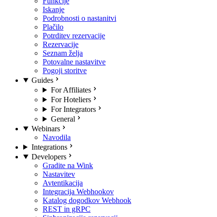
Funkcije
Iskanje
Podrobnosti o nastanitvi
Plačilo
Potrditev rezervacije
Rezervacije
Seznam želja
Potovalne nastavitve
Pogoji storitve
Guides
For Affiliates
For Hoteliers
For Integrators
General
Webinars
Navodila
Integrations
Developers
Gradite na Wink
Nastavitev
Avtentikacija
Integracija Webhookov
Katalog dogodkov Webhook
REST in gRPC