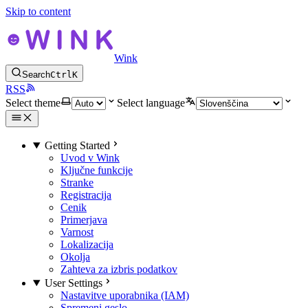
Skip to content
Wink
Search
Ctrl
K
RSS
Select theme
Select language
Getting Started
Uvod v Wink
Ključne funkcije
Stranke
Registracija
Cenik
Primerjava
Varnost
Lokalizacija
Okolja
Zahteva za izbris podatkov
User Settings
Nastavitve uporabnika (IAM)
Spremeni geslo