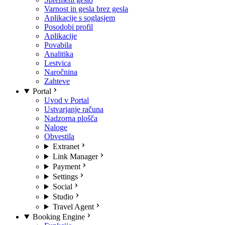
Varnost in gesla brez gesla
Aplikacije s soglasjem
Posodobi profil
Aplikacije
Povabila
Analitika
Lestvica
Naročnina
Zahteve
Portal
Uvod v Portal
Ustvarjanje računa
Nadzorna plošča
Naloge
Obvestila
Extranet
Link Manager
Payment
Settings
Social
Studio
Travel Agent
Booking Engine