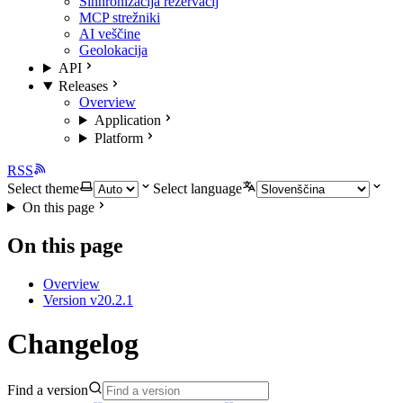
Sinhronizacija rezervacij
MCP strežniki
AI veščine
Geolokacija
API
Releases
Overview
Application
Platform
RSS
Select theme
Select language
On this page
On this page
Overview
Version v20.2.1
Changelog
Find a version