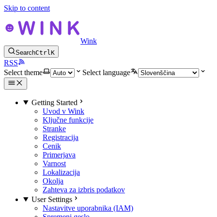
Skip to content
Wink
Search
Ctrl
K
RSS
Select theme
Select language
Getting Started
Uvod v Wink
Ključne funkcije
Stranke
Registracija
Cenik
Primerjava
Varnost
Lokalizacija
Okolja
Zahteva za izbris podatkov
User Settings
Nastavitve uporabnika (IAM)
Spremeni geslo