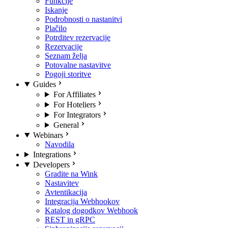
Funkcije
Iskanje
Podrobnosti o nastanitvi
Plačilo
Potrditev rezervacije
Rezervacije
Seznam želja
Potovalne nastavitve
Pogoji storitve
Guides
For Affiliates
For Hoteliers
For Integrators
General
Webinars
Navodila
Integrations
Developers
Gradite na Wink
Nastavitev
Avtentikacija
Integracija Webhookov
Katalog dogodkov Webhook
REST in gRPC