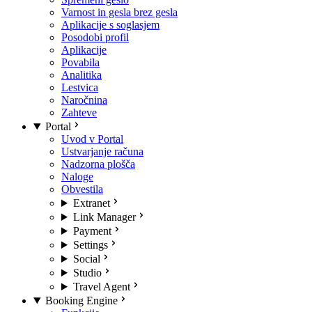
Varnost in gesla brez gesla
Aplikacije s soglasjem
Posodobi profil
Aplikacije
Povabila
Analitika
Lestvica
Naročnina
Zahteve
Portal
Uvod v Portal
Ustvarjanje računa
Nadzorna plošča
Naloge
Obvestila
Extranet
Link Manager
Payment
Settings
Social
Studio
Travel Agent
Booking Engine