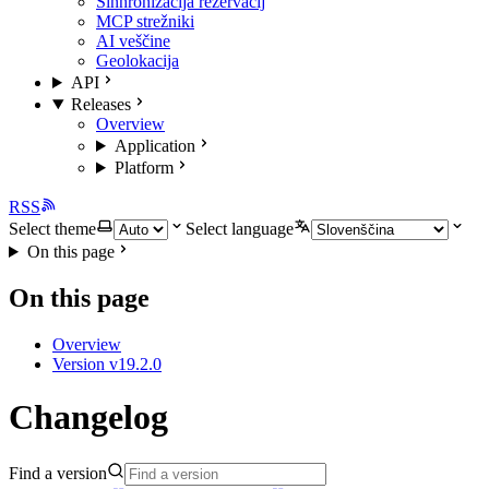
Sinhronizacija rezervacij
MCP strežniki
AI veščine
Geolokacija
API
Releases
Overview
Application
Platform
RSS
Select theme
Select language
On this page
On this page
Overview
Version v19.2.0
Changelog
Find a version