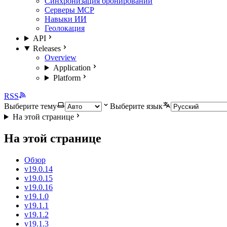
Синхронизация бронирований
Серверы MCP
Навыки ИИ
Геолокация
API
Releases
Overview
Application
Platform
RSS
Выберите тему
Выберите язык
На этой странице
На этой странице
Обзор
v19.0.14
v19.0.15
v19.0.16
v19.1.0
v19.1.1
v19.1.2
v19.1.3