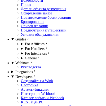
Возможности
Поиск
Детали объекта размещения
Оформление заказа
Подтверждение бронирования
Бронирования
Список желаний
Предпочтения путешествий
Условия обслуживания
Guides
For Affiliates
For Hoteliers
For Integrators
General
Webinars
Руководства
Integrations
Developers
Создавайте на Wink
Настройка
Аутентификация
Интеграция Webhook
Каталог событий Webhook
REST и gRPC