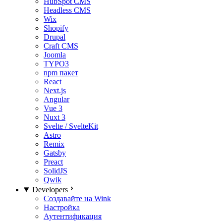
HubSpot CMS
Headless CMS
Wix
Shopify
Drupal
Craft CMS
Joomla
TYPO3
npm пакет
React
Next.js
Angular
Vue 3
Nuxt 3
Svelte / SvelteKit
Astro
Remix
Gatsby
Preact
SolidJS
Qwik
Developers
Создавайте на Wink
Настройка
Аутентификация