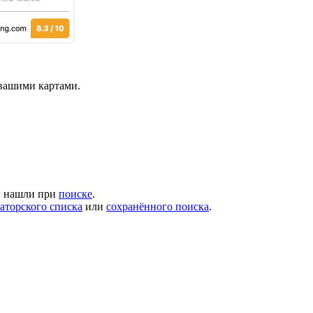
я вашими картами.
вы нашли при
поиске
.
аторского списка
или
сохранённого поиска
.