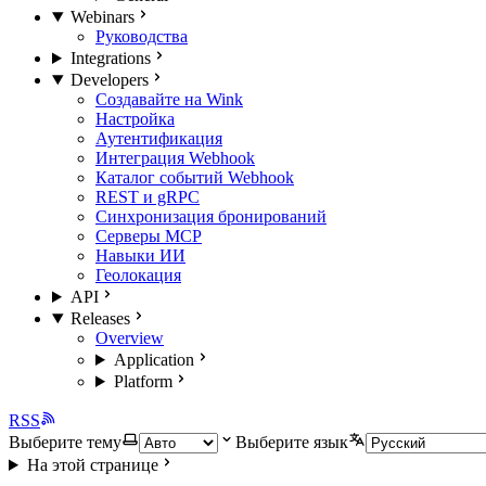
Webinars
Руководства
Integrations
Developers
Создавайте на Wink
Настройка
Аутентификация
Интеграция Webhook
Каталог событий Webhook
REST и gRPC
Синхронизация бронирований
Серверы MCP
Навыки ИИ
Геолокация
API
Releases
Overview
Application
Platform
RSS
Выберите тему
Выберите язык
На этой странице