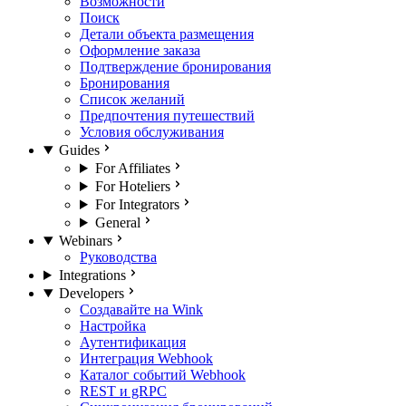
Возможности
Поиск
Детали объекта размещения
Оформление заказа
Подтверждение бронирования
Бронирования
Список желаний
Предпочтения путешествий
Условия обслуживания
Guides
For Affiliates
For Hoteliers
For Integrators
General
Webinars
Руководства
Integrations
Developers
Создавайте на Wink
Настройка
Аутентификация
Интеграция Webhook
Каталог событий Webhook
REST и gRPC