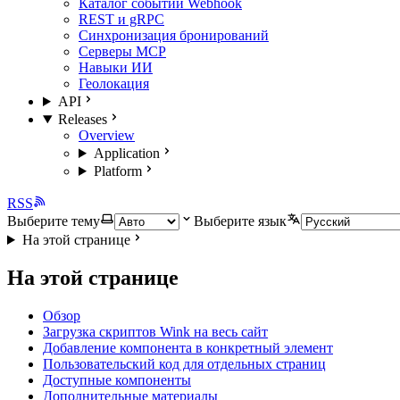
Каталог событий Webhook
REST и gRPC
Синхронизация бронирований
Серверы MCP
Навыки ИИ
Геолокация
API
Releases
Overview
Application
Platform
RSS
Выберите тему
Выберите язык
На этой странице
На этой странице
Обзор
Загрузка скриптов Wink на весь сайт
Добавление компонента в конкретный элемент
Пользовательский код для отдельных страниц
Доступные компоненты
Дополнительные материалы