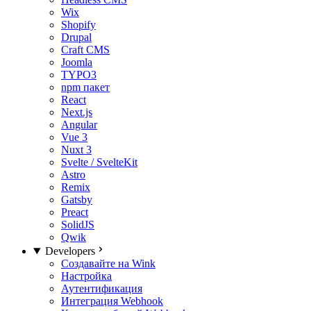
Wix
Shopify
Drupal
Craft CMS
Joomla
TYPO3
npm пакет
React
Next.js
Angular
Vue 3
Nuxt 3
Svelte / SvelteKit
Astro
Remix
Gatsby
Preact
SolidJS
Qwik
Developers
Создавайте на Wink
Настройка
Аутентификация
Интеграция Webhook