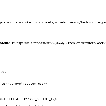
рёх местах: в глобальном
, в глобальном
и в кодо
<head>
</body>
и выше
. Внедрение в глобальный
требует платного хости
</body>
Code
.
.wink.travel/styles.css
"
>
ожения (замените
):
YOUR_CLIENT_ID