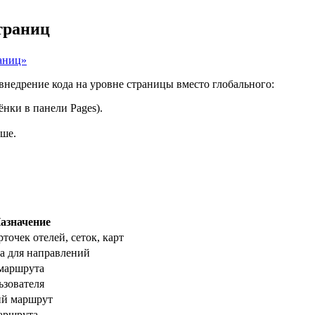
траниц
раниц»
внедрение кода на уровне страницы вместо глобального:
нки в панели Pages).
ыше.
азначение
точек отелей, сеток, карт
а для направлений
маршрута
ьзователя
ий маршрут
аршрута