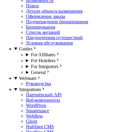
Возможности
Поиск
Детали объекта размещения
Оформление заказа
Подтверждение бронирования
Бронирования
Список желаний
Предпочтения путешествий
Условия обслуживания
Guides
For Affiliates
For Hoteliers
For Integrators
General
Webinars
Руководства
Integrations
Партнёрский API
Веб-компоненты
WordPress
Squarespace
Webflow
Ghost
HubSpot CMS
Headless CMS