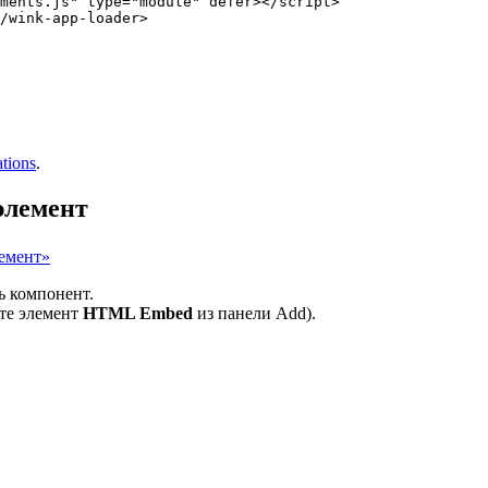
ments.js
"
type
=
"
module
"
defer
></
script
>
/
wink-app-loader
>
tions
.
элемент
лемент»
ть компонент.
те элемент
HTML Embed
из панели Add).