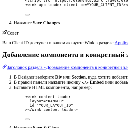
<
script
src
=
"
https://elements.wink.travel/ele
<
wink-app-loader
client-id
=
"
YOUR_CLIENT_ID
"
><
Нажмите
Save Changes
.
Совет
Ваш Client ID доступен в вашем аккаунте Wink в разделе
Applica
Добавление компонента в конкретный 
Заголовок раздела «Добавление компонента в конкретный э
В Designer выберите
Div
или
Section
, куда хотите добави
В правой панели нажмите иконку
Embed
(или добавь
</>
Вставьте HTML компонента, например:
<
wink-content-loader
layout
=
"
RANKED
"
id
=
"
YOUR_LAYOUT_ID
"
></
wink-content-loader
>
Нажмите
Save & Close
.