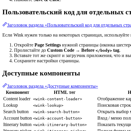
Пользовательский код для отдельных с
Заголовок раздела «Пользовательский код для отдельных ст
Если Wink нужен только на некоторых страницах, используйте 
Откройте
Page Settings
нужной страницы (иконка шестерё
Пролистайте до
Custom Code → Before
tag
.
</body>
Вставьте тот же скрипт и загрузчик приложения, что и в
Сохраните настройки страницы.
Доступные компоненты
Заголовок раздела «Доступные компоненты»
Компонент
HTML тег
Н
Content loader
Отображение кар
<wink-content-loader>
Lookup
Поисковая строк
<wink-lookup>
Search button
Открыть выбор 
<wink-search-button>
Account button
Вход / меню пол
<wink-account-button>
Itinerary button
Показать текущ
<wink-itinerary-button>
Itinerary picker
Полная форма м