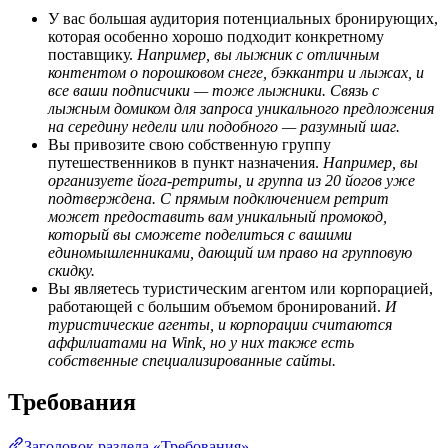
У вас большая аудитория потенциальных бронирующих,
которая особенно хорошо подходит конкретному
поставщику.
Например, вы лыжник с отличным
контентом о порошковом снеге, бэккантри и лыжах, и
все ваши подписчики — тоже лыжники. Связь с
лыжным домиком для запроса уникального предложения
на середину недели или подобного — разумный шаг.
Вы привозите свою собственную группу
путешественников в пункт назначения.
Например, вы
организуете йога-ретриты, и группа из 20 йогов уже
подтверждена. С прямым подключением ретрит
может предоставить вам уникальный промокод,
который вы сможете поделиться с вашими
единомышленниками, дающий им право на групповую
скидку.
Вы являетесь туристическим агентом или корпорацией,
работающей с большим объемом бронирований.
И
туристические агенты, и корпорации считаются
аффилиатами на Wink, но у них также есть
собственные специализированные сайты.
Требования
Заголовок раздела «Требования»