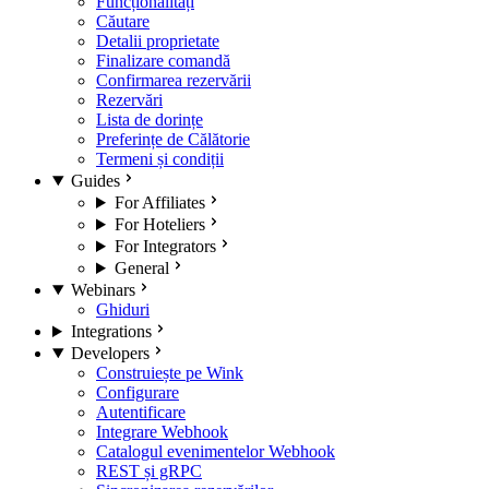
Funcționalități
Căutare
Detalii proprietate
Finalizare comandă
Confirmarea rezervării
Rezervări
Lista de dorințe
Preferințe de Călătorie
Termeni și condiții
Guides
For Affiliates
For Hoteliers
For Integrators
General
Webinars
Ghiduri
Integrations
Developers
Construiește pe Wink
Configurare
Autentificare
Integrare Webhook
Catalogul evenimentelor Webhook
REST și gRPC