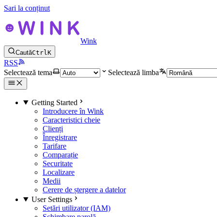
Sari la conținut
Wink
Caută
Ctrl
K
RSS
Selectează tema
Selectează limba
Getting Started
Introducere în Wink
Caracteristici cheie
Clienți
Înregistrare
Tarifare
Comparație
Securitate
Localizare
Medii
Cerere de ștergere a datelor
User Settings
Setări utilizator (IAM)
Schimbare parolă