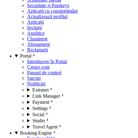
Securitate și Passkeys
Aplicații cu consimțământ
Actualizează profilul
Aplicații
Invitații
Analitice
Clasament
Abonament
Reclamații
Portal
Introducere în Portal
Creare cont
Panoul de control
Sarcini
Notificări
Extranet
Link Manager
Payment
Settings
Social
Studio
Travel Agent
Booking Engine