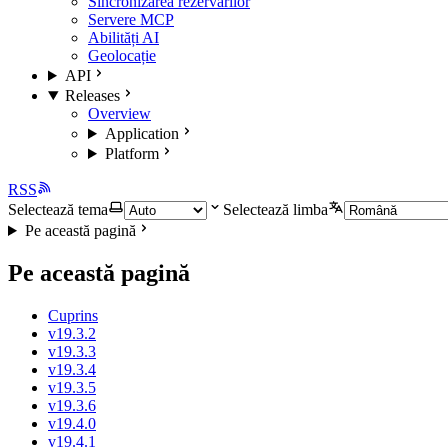
Sincronizarea rezervărilor
Servere MCP
Abilități AI
Geolocație
API
Releases
Overview
Application
Platform
RSS
Selectează tema
Selectează limba
Pe această pagină
Pe această pagină
Cuprins
v19.3.2
v19.3.3
v19.3.4
v19.3.5
v19.3.6
v19.4.0
v19.4.1