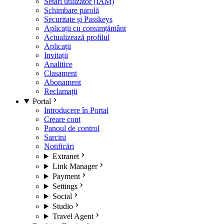
Setări utilizator (IAM)
Schimbare parolă
Securitate și Passkeys
Aplicații cu consimțământ
Actualizează profilul
Aplicații
Invitații
Analitice
Clasament
Abonament
Reclamații
Portal
Introducere în Portal
Creare cont
Panoul de control
Sarcini
Notificări
Extranet
Link Manager
Payment
Settings
Social
Studio
Travel Agent