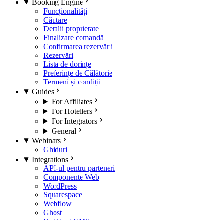
Booking Engine
Funcționalități
Căutare
Detalii proprietate
Finalizare comandă
Confirmarea rezervării
Rezervări
Lista de dorințe
Preferințe de Călătorie
Termeni și condiții
Guides
For Affiliates
For Hoteliers
For Integrators
General
Webinars
Ghiduri
Integrations
API-ul pentru parteneri
Componente Web
WordPress
Squarespace
Webflow
Ghost