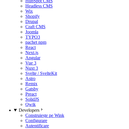
HubSpot CMS
Headless CMS
Wix
Shopify
Drupal
Craft CMS
Joomla
TYPO3
pachet npm
React
Next.js
Angular
Vue 3
Nuxt 3
Svelte / SvelteKit
Astro
Remix
Gatsby
Preact
SolidJS
Qwik
Developers
Construiește pe Wink
Configurare
Autentificare