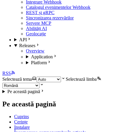
Integrare Webhook
Catalogul evenimentelor Webhook
REST și gRPC
Sincronizarea rezervărilor
Servere MCP
Abilități AI
Geolocație
API
Releases
Overview
Application
Platform
RSS
Selectează tema
Selectează limba
Pe această pagină
Pe această pagină
Cuprins
Cerințe
Instalare