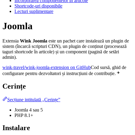
Încorporarea componentelor în articole
Shortcode-uri disponibile
Lecturi suplimentare
Joomla
Extensia
Wink Joomla
este un pachet care instalează un plugin de
sistem (încarcă scripturi CDN), un plugin de conținut (procesează
taguri shortcode în articole) și un component (pagină de setări
admin).
wink-travel/wink-joomla-extension on GitHub
Cod sursă, ghid de
configurare pentru dezvoltatori și instrucțiuni de contribuție.
Cerințe
Secțiune intitulată „Cerințe”
Joomla 4 sau 5
PHP 8.1+
Instalare