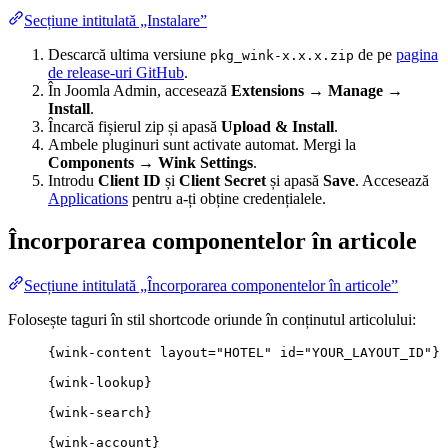
Secțiune intitulată „Instalare”
Descarcă ultima versiune
de pe
pagina
pkg_wink-x.x.x.zip
de release-uri GitHub
.
În Joomla Admin, accesează
Extensions → Manage →
Install
.
Încarcă fișierul zip și apasă
Upload & Install
.
Ambele pluginuri sunt activate automat. Mergi la
Components → Wink Settings
.
Introdu
Client ID
și
Client Secret
și apasă
Save
. Accesează
Applications
pentru a-ți obține credențialele.
Încorporarea componentelor în articole
Secțiune intitulată „Încorporarea componentelor în articole”
Folosește taguri în stil shortcode oriunde în conținutul articolului:
{wink-content layout="HOTEL" id="YOUR_LAYOUT_ID"}
{wink-lookup}
{wink-search}
{wink-account}