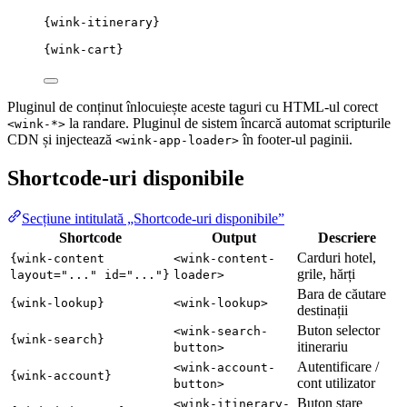
{wink-itinerary}
{wink-cart}
Pluginul de conținut înlocuiește aceste taguri cu HTML-ul corect
la randare. Pluginul de sistem încarcă automat scripturile
<wink-*>
CDN și injectează
în footer-ul paginii.
<wink-app-loader>
Shortcode-uri disponibile
Secțiune intitulată „Shortcode-uri disponibile”
Shortcode
Output
Descriere
Carduri hotel,
{wink-content
<wink-content-
grile, hărți
layout="..." id="..."}
loader>
Bara de căutare
{wink-lookup}
<wink-lookup>
destinații
Buton selector
<wink-search-
{wink-search}
itinerariu
button>
Autentificare /
<wink-account-
{wink-account}
cont utilizator
button>
Buton stare
<wink-itinerary-