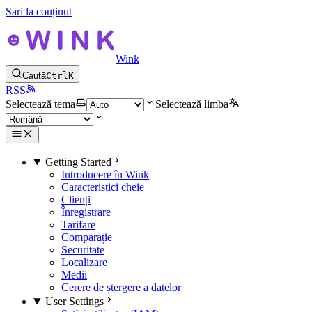
Sari la conținut
Wink
Caută
Ctrl
K
RSS
Selectează tema
Selectează limba
Getting Started
Introducere în Wink
Caracteristici cheie
Clienți
Înregistrare
Tarifare
Comparație
Securitate
Localizare
Medii
Cerere de ștergere a datelor
User Settings