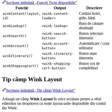
Secțiune intitulată „Funcții Twig disponibile”
Funcție
Output
Descriere
Carduri hotel,
winkContent(layout,
<wink-content-
grile, hărți
id)
loader>
Bara de căutare
winkLookup()
<wink-lookup>
destinații
Buton selectare
<wink-search-
winkSearch()
itinerariu
button>
Autentificare / cont
<wink-account-
winkAccount()
utilizator
button>
Buton stare
<wink-itinerary-
winkItinerary()
itinerariu
button>
Buton coș de
<wink-shopping-
winkShoppingCart()
cumpărături
cart-button>
Tip câmp Wink Layout
Secțiune intitulată „Tip câmp Wink Layout”
Adaugă un câmp
Wink Layout
în orice secțiune pentru a oferi
editorilor un dropdown cu toate layout-urile disponibile din contul
tău Wink: