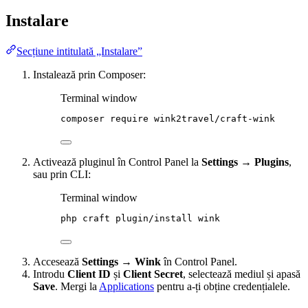
Instalare
Secțiune intitulată „Instalare”
Instalează prin Composer:
Terminal window
composer
require
wink2travel/craft-wink
Activează pluginul în Control Panel la
Settings → Plugins
,
sau prin CLI:
Terminal window
php
craft
plugin/install
wink
Accesează
Settings → Wink
în Control Panel.
Introdu
Client ID
și
Client Secret
, selectează mediul și apasă
Save
. Mergi la
Applications
pentru a-ți obține credențialele.