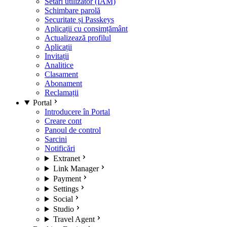
Setări utilizator (IAM)
Schimbare parolă
Securitate și Passkeys
Aplicații cu consimțământ
Actualizează profilul
Aplicații
Invitații
Analitice
Clasament
Abonament
Reclamații
Portal
Introducere în Portal
Creare cont
Panoul de control
Sarcini
Notificări
Extranet
Link Manager
Payment
Settings
Social
Studio
Travel Agent