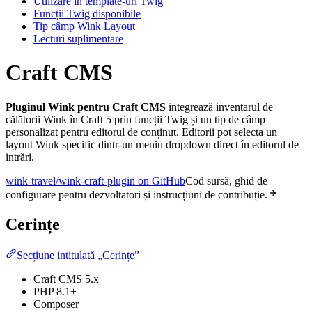
Utilizare în template-uri Twig
Funcții Twig disponibile
Tip câmp Wink Layout
Lecturi suplimentare
Craft CMS
Pluginul Wink pentru Craft CMS
integrează inventarul de
călătorii Wink în Craft 5 prin funcții Twig și un tip de câmp
personalizat pentru editorul de conținut. Editorii pot selecta un
layout Wink specific dintr-un meniu dropdown direct în editorul de
intrări.
wink-travel/wink-craft-plugin on GitHub
Cod sursă, ghid de
configurare pentru dezvoltatori și instrucțiuni de contribuție.
Cerințe
Secțiune intitulată „Cerințe”
Craft CMS 5.x
PHP 8.1+
Composer