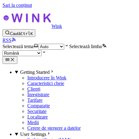
Sari la conținut
Wink
Caută
Ctrl
K
RSS
Selectează tema
Selectează limba
Getting Started
Introducere în Wink
Caracteristici cheie
Clienți
Înregistrare
Tarifare
Comparație
Securitate
Localizare
Medii
Cerere de ștergere a datelor
User Settings