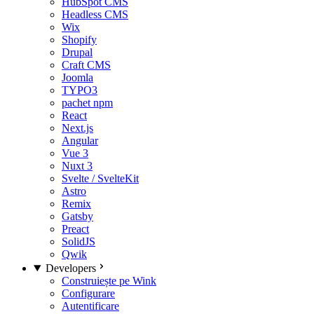
HubSpot CMS
Headless CMS
Wix
Shopify
Drupal
Craft CMS
Joomla
TYPO3
pachet npm
React
Next.js
Angular
Vue 3
Nuxt 3
Svelte / SvelteKit
Astro
Remix
Gatsby
Preact
SolidJS
Qwik
Developers
Construiește pe Wink
Configurare
Autentificare