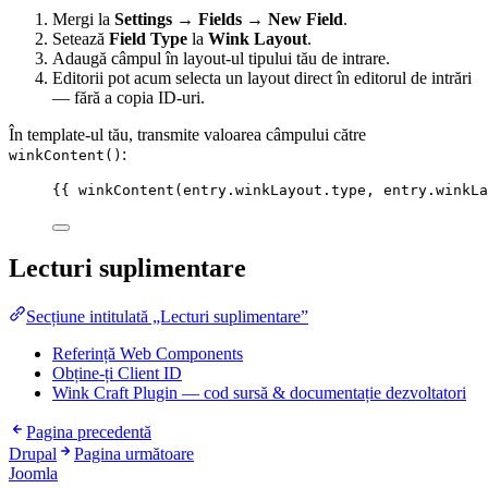
Mergi la
Settings → Fields → New Field
.
Setează
Field Type
la
Wink Layout
.
Adaugă câmpul în layout-ul tipului tău de intrare.
Editorii pot acum selecta un layout direct în editorul de intrări
— fără a copia ID-uri.
În template-ul tău, transmite valoarea câmpului către
:
winkContent()
{{ 
winkContent
(
entry
.
winkLayout
.
type
, 
entry
.
winkLa
Lecturi suplimentare
Secțiune intitulată „Lecturi suplimentare”
Referință Web Components
Obține-ți Client ID
Wink Craft Plugin — cod sursă & documentație dezvoltatori
Pagina precedentă
Drupal
Pagina următoare
Joomla