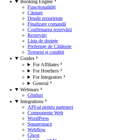
Booking Engine
Funcționalități
Căutare
Detalii proprietate
Finalizare comandă
Confirmarea rezervării
Rezervări
Lista de dorințe
Preferințe de Călătorie
Termeni și condiții
Guides
For Affiliates
For Hoteliers
For Integrators
General
Webinars
Ghiduri
Integrations
API-ul pentru parteneri
Componente Web
WordPress
Squarespace
Webflow
Ghost