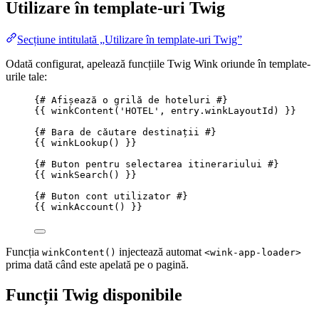
Utilizare în template-uri Twig
Secțiune intitulată „Utilizare în template-uri Twig”
Odată configurat, apelează funcțiile Twig Wink oriunde în template-
urile tale:
{# Afișează o grilă de hoteluri #}
{{ 
winkContent
(
'
HOTEL
'
, 
entry
.
winkLayoutId
)
 }}
{# Bara de căutare destinații #}
{{ 
winkLookup
()
 }}
{# Buton pentru selectarea itinerariului #}
{{ 
winkSearch
()
 }}
{# Buton cont utilizator #}
{{ 
winkAccount
()
 }}
Funcția
injectează automat
winkContent()
<wink-app-loader>
prima dată când este apelată pe o pagină.
Funcții Twig disponibile