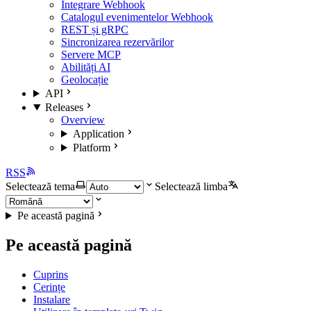
Integrare Webhook
Catalogul evenimentelor Webhook
REST și gRPC
Sincronizarea rezervărilor
Servere MCP
Abilități AI
Geolocație
API
Releases
Overview
Application
Platform
RSS
Selectează tema
Selectează limba
Pe această pagină
Pe această pagină
Cuprins
Cerințe
Instalare