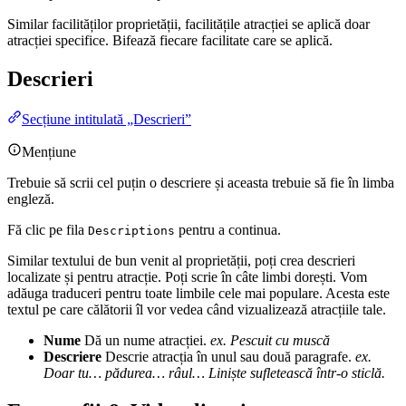
Similar facilităților proprietății, facilitățile atracției se aplică doar
atracției specifice. Bifează fiecare facilitate care se aplică.
Descrieri
Secțiune intitulată „Descrieri”
Mențiune
Trebuie să scrii cel puțin o descriere și aceasta trebuie să fie în limba
engleză.
Fă clic pe fila
pentru a continua.
Descriptions
Similar textului de bun venit al proprietății, poți crea descrieri
localizate și pentru atracție. Poți scrie în câte limbi dorești. Vom
adăuga traduceri pentru toate limbile cele mai populare. Acesta este
textul pe care călătorii îl vor vedea când vizualizează atracțiile tale.
Nume
Dă un nume atracției.
ex. Pescuit cu muscă
Descriere
Descrie atracția în unul sau două paragrafe.
ex.
Doar tu… pădurea… râul… Liniște sufletească într-o sticlă.