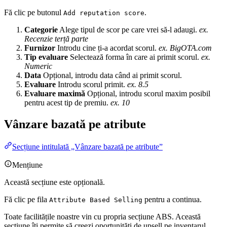
Fă clic pe butonul
.
Add reputation score
Categorie
Alege tipul de scor pe care vrei să-l adaugi.
ex.
Recenzie terță parte
Furnizor
Introdu cine ți-a acordat scorul.
ex. BigOTA.com
Tip evaluare
Selectează forma în care ai primit scorul.
ex.
Numeric
Data
Opțional, introdu data când ai primit scorul.
Evaluare
Introdu scorul primit.
ex. 8.5
Evaluare maximă
Opțional, introdu scorul maxim posibil
pentru acest tip de premiu.
ex. 10
Vânzare bazată pe atribute
Secțiune intitulată „Vânzare bazată pe atribute”
Mențiune
Această secțiune este opțională.
Fă clic pe fila
pentru a continua.
Attribute Based Selling
Toate facilitățile noastre vin cu propria secțiune ABS. Această
secțiune îți permite să creezi oportunități de upsell pe inventarul