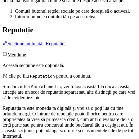
poată lua ușor legătura cu tine și să afle despre această atracție.
Comută butonul rețelei sociale pe care dorești să o activezi.
Introdu numele contului tău pe acea rețea.
Reputație
Secțiune intitulată „Reputație”
Mențiune
Această secțiune este opțională.
Fă clic pe fila
pentru a continua.
Reputation
Similar cu fila
, vei folosi această filă dacă această
Social media
atracție are un scor de reputație separat sau alte distincții pe care vrei
să le evidențiezi aici.
Reputația ta este moneda ta digitală și vrei să o poți lua cu tine
oriunde mergi. O intrare de reputație poate fi orice pentru care
proprietatea ta vrea să primească credit, cum ar fi o evaluare de la o
terță parte sau pentru concursul unde bucătarul tău a câștigat aur. În
această secțiune, poți adăuga scorurile și clasamentele tale de pe tot
Internetul.