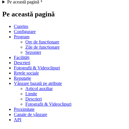
Pe această pagină
Pe această pagină
Cuprins
Configurare
Program
Ore de funcționare
Zile de funcționare
Sezonier
Facilități
Descrieri
Fotografii & Videoclipuri
Rețele sociale
Reputație
Vânzare bazată pe atribute
Articol auxiliar
Limite
Descrieri
Fotografii & Videoclipuri
Proximitate
Canale de vânzare
API