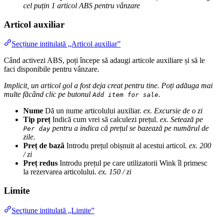
cel puțin 1 articol ABS pentru vânzare
Articol auxiliar
Secțiune intitulată „Articol auxiliar”
Când activezi ABS, poți începe să adaugi articole auxiliare și să le
faci disponibile pentru vânzare.
Implicit, un articol gol a fost deja creat pentru tine. Poți adăuga mai
multe făcând clic pe butonul
.
Add item for sale
Nume
Dă un nume articolului auxiliar.
ex. Excursie de o zi
Tip preț
Indică cum vrei să calculezi prețul.
ex. Setează pe
pentru a indica că prețul se bazează pe numărul de
Per day
zile.
Preț de bază
Introdu prețul obișnuit al acestui articol.
ex. 200
/ zi
Preț redus
Introdu prețul pe care utilizatorii Wink îl primesc
la rezervarea articolului.
ex. 150 / zi
Limite
Secțiune intitulată „Limite”