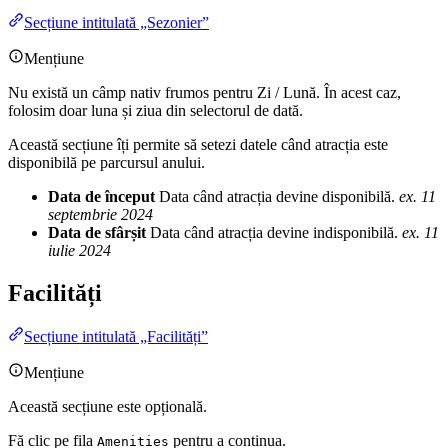
Secțiune intitulată „Sezonier”
Mențiune
Nu există un câmp nativ frumos pentru Zi / Lună. În acest caz,
folosim doar luna și ziua din selectorul de dată.
Această secțiune îți permite să setezi datele când atracția este
disponibilă pe parcursul anului.
Data de început
Data când atracția devine disponibilă.
ex. 11
septembrie 2024
Data de sfârșit
Data când atracția devine indisponibilă.
ex. 11
iulie 2024
Facilități
Secțiune intitulată „Facilități”
Mențiune
Această secțiune este opțională.
Fă clic pe fila
pentru a continua.
Amenities