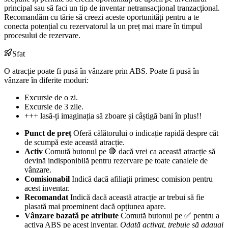
principal sau să faci un tip de inventar netransacțional tranzacțional.
Recomandăm cu tărie să creezi aceste oportunități pentru a te
conecta potențial cu rezervatorul la un preț mai mare în timpul
procesului de rezervare.
Sfat
O atracție poate fi pusă în vânzare prin ABS. Poate fi pusă în
vânzare în diferite moduri:
Excursie de o zi.
Excursie de 3 zile.
+++ lasă-ți imaginația să zboare și câștigă bani în plus!!
Punct de preț
Oferă călătorului o indicație rapidă despre cât
de scumpă este această atracție.
Activ
Comută butonul pe 🛑 dacă vrei ca această atracție să
devină indisponibilă pentru rezervare pe toate canalele de
vânzare.
Comisionabil
Indică dacă afiliații primesc comision pentru
acest inventar.
Recomandat
Indică dacă această atracție ar trebui să fie
plasată mai proeminent dacă opțiunea apare.
Vânzare bazată pe atribute
Comută butonul pe ✅ pentru a
activa ABS pe acest inventar.
Odată activat, trebuie să adaugi