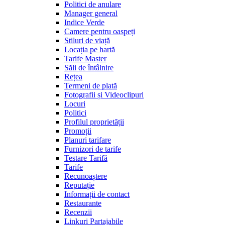
Politici de anulare
Manager general
Indice Verde
Camere pentru oaspeți
Stiluri de viață
Locația pe hartă
Tarife Master
Săli de întâlnire
Rețea
Termeni de plată
Fotografii și Videoclipuri
Locuri
Politici
Profilul proprietății
Promoții
Planuri tarifare
Furnizori de tarife
Testare Tarifă
Tarife
Recunoaștere
Reputație
Informații de contact
Restaurante
Recenzii
Linkuri Partajabile