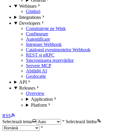
General
Webinars
Ghiduri
Integrations
Developers
Construiește pe Wink
Configurare
Autentificare
Integrare Webhook
Catalogul evenimentelor Webhook
REST și gRPC
Sincronizarea rezervărilor
Servere MCP
Abilități AI
Geolocație
API
Releases
Overview
Application
Platform
RSS
Selectează tema
Selectează limba