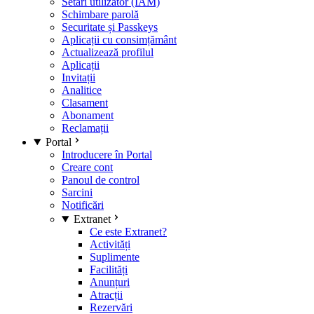
Setări utilizator (IAM)
Schimbare parolă
Securitate și Passkeys
Aplicații cu consimțământ
Actualizează profilul
Aplicații
Invitații
Analitice
Clasament
Abonament
Reclamații
Portal
Introducere în Portal
Creare cont
Panoul de control
Sarcini
Notificări
Extranet
Ce este Extranet?
Activități
Suplimente
Facilități
Anunțuri
Atracții
Rezervări