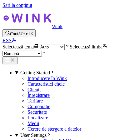
Sari la conținut
Wink
Caută
Ctrl
K
RSS
Selectează tema
Selectează limba
Getting Started
Introducere în Wink
Caracteristici cheie
Clienți
Înregistrare
Tarifare
Comparație
Securitate
Localizare
Medii
Cerere de ștergere a datelor
User Settings