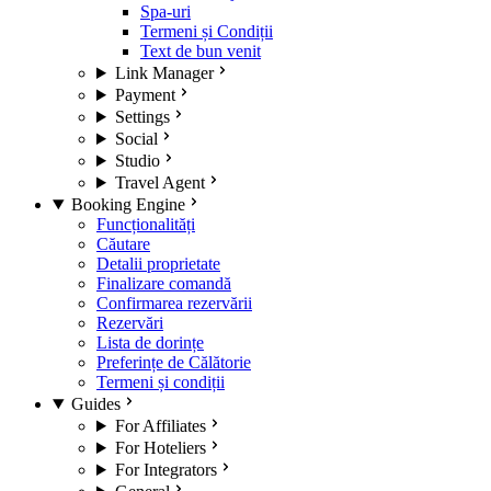
Spa-uri
Termeni și Condiții
Text de bun venit
Link Manager
Payment
Settings
Social
Studio
Travel Agent
Booking Engine
Funcționalități
Căutare
Detalii proprietate
Finalizare comandă
Confirmarea rezervării
Rezervări
Lista de dorințe
Preferințe de Călătorie
Termeni și condiții
Guides
For Affiliates
For Hoteliers
For Integrators