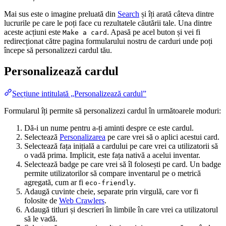
Mai sus este o imagine preluată din
Search
și îți arată câteva dintre
lucrurile pe care le poți face cu rezultatele căutării tale. Una dintre
aceste acțiuni este
. Apasă pe acel buton și vei fi
Make a card
redirecționat către pagina formularului nostru de carduri unde poți
începe să personalizezi cardul tău.
Personalizează cardul
Secțiune intitulată „Personalizează cardul”
Formularul îți permite să personalizezi cardul în următoarele moduri:
Dă-i un nume pentru a-ți aminti despre ce este cardul.
Selectează
Personalizarea
pe care vrei să o aplici acestui card.
Selectează fața inițială a cardului pe care vrei ca utilizatorii să
o vadă prima. Implicit, este fața nativă a acelui inventar.
Selectează
badge
pe care vrei să îl folosești pe card. Un badge
permite utilizatorilor să compare inventarul pe o metrică
agregată, cum ar fi
.
eco-friendly
Adaugă cuvinte cheie, separate prin virgulă, care vor fi
folosite de
Web Crawlers
.
Adaugă titluri și descrieri în limbile în care vrei ca utilizatorul
să le vadă.