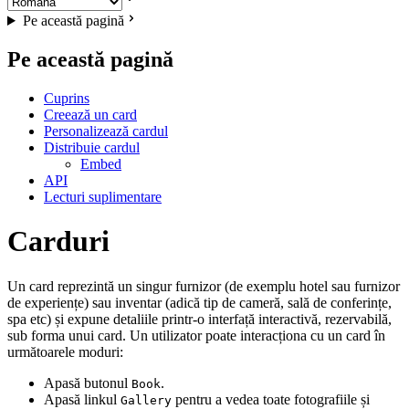
Pe această pagină
Pe această pagină
Cuprins
Creează un card
Personalizează cardul
Distribuie cardul
Embed
API
Lecturi suplimentare
Carduri
Un card reprezintă un singur furnizor (de exemplu hotel sau furnizor
de experiențe) sau inventar (adică tip de cameră, sală de conferințe,
spa etc) și expune detaliile printr-o interfață interactivă, rezervabilă,
sub forma unui card. Un utilizator poate interacționa cu un card în
următoarele moduri:
Apasă butonul
.
Book
Apasă linkul
pentru a vedea toate fotografiile și
Gallery