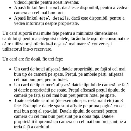
videoclipurile pentru acest inventar.
Apasă linkul
, dacă este disponibil, pentru a vedea
Best deal
camera cu cel mai bun preț.
Apasă linkul
, dacă este disponibil, pentru a
Hotel details
vedea informații despre proprietate.
Un card suportă mai multe fețe pentru a minimiza dimensiunea
cardului și pentru a categorisi datele; făcându-le ușor de consumat de
către utilizator și oferindu-ți o șansă mai mare să convertești
utilizatorul într-o rezervare.
Un card are fie două, fie trei fețe:
Un card de hotel afișează datele proprietății pe față și cel mai
bun tip de cameră pe spate. Prețul, pe ambele părți, afișează
cel mai bun preț pentru hotel.
Un card de tip cameră afișează datele tipului de cameră pe față
și datele proprietății pe spate. Prețul afișează prețul tipului de
cameră pe față și cel mai bun preț pentru hotel pe spate.
Toate celelalte carduri (de exemplu spa, restaurant etc) au 3
fețe. Exemplu: datele spa sunt afișate pe prima pagină cu cel
mai bun preț al spa-ului. Datele tipului de cameră pentru
camera cu cel mai bun preț sunt pe a doua față. Datele
proprietății împreună cu camera cu cel mai bun preț sunt pe a
treia față a cardului.