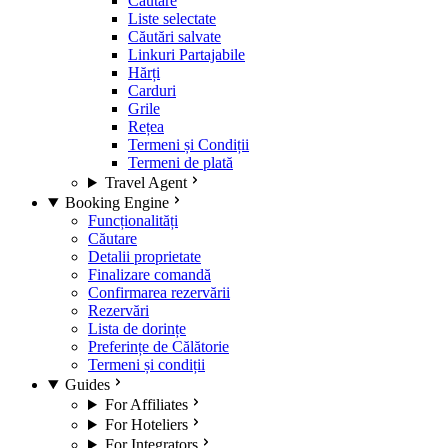
Căutare
Liste selectate
Căutări salvate
Linkuri Partajabile
Hărți
Carduri
Grile
Rețea
Termeni și Condiții
Termeni de plată
Travel Agent
Booking Engine
Funcționalități
Căutare
Detalii proprietate
Finalizare comandă
Confirmarea rezervării
Rezervări
Lista de dorințe
Preferințe de Călătorie
Termeni și condiții
Guides
For Affiliates
For Hoteliers
For Integrators