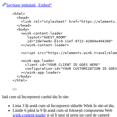
Secțiune intitulată „Embed”
<
html
>
<
head
>
<
link
rel
=
"
stylesheet
"
href
=
"
https://elements.
</
head
>
<
body
>
<
wink-content-loader
layout
=
"
GUEST_ROOM
"
id
=
"
2de7ee9c-61c9-11ef-9722-42004e494300
"
></
wink-content-loader
>
<
script
src
=
"
https://elements.wink.travel/elem
<
wink-app-loader
client-id
=
"
YOUR CLIENT ID GOES HERE
"
configuration-id
=
"
YOUR CUSTOMIZATION ID GOES
></
wink-app-loader
>
</
body
>
</
html
>
Iată cum să încorporezi cardul tău în site:
Linia 3 îți arată cum să încorporezi stilurile Wink în site-ul tău.
Liniile 6 până la 9 îți arată cum să folosești componenta Web
wink-content-loader
și să îi spui să preia un card de cameră