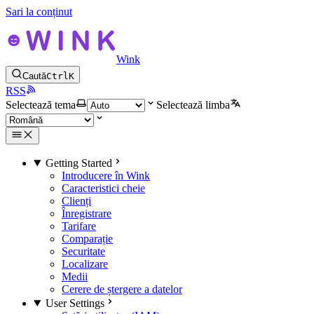
Sari la conținut
Wink
Caută
Ctrl
K
RSS
Selectează tema
Selectează limba
Getting Started
Introducere în Wink
Caracteristici cheie
Clienți
Înregistrare
Tarifare
Comparație
Securitate
Localizare
Medii
Cerere de ștergere a datelor
User Settings