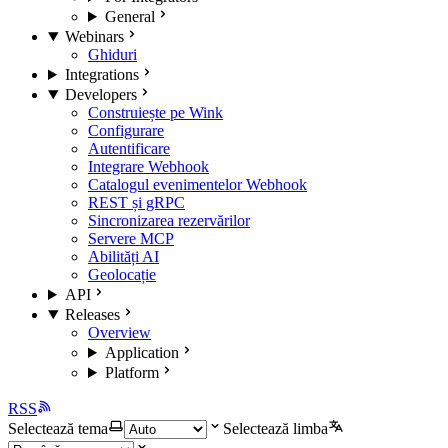
General
Webinars
Ghiduri
Integrations
Developers
Construiește pe Wink
Configurare
Autentificare
Integrare Webhook
Catalogul evenimentelor Webhook
REST și gRPC
Sincronizarea rezervărilor
Servere MCP
Abilități AI
Geolocație
API
Releases
Overview
Application
Platform
RSS
Selectează tema
Selectează limba