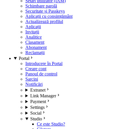
Setări utilizator (IAM)
Schimbare parolă
Securitate și Passkeys
Aplicații cu consimțământ
Actualizează profilul
Aplicații
Invitații
Analitice
Clasament
Abonament
Reclamații
Portal
Introducere în Portal
Creare cont
Panoul de control
Sarcini
Notificări
Extranet
Link Manager
Payment
Settings
Social
Studio
Ce este Studio?