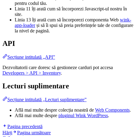
pentru codul tău.
Linia 11 îți arată cum să încorporezi Javascript-ul nostru în
site.
Linia 13 îți arată cum să încorporezi componenta Web
wink-
app-loader
și să îi spui să preia preferințele tale de configurare
la nivel de pagină.
API
Secțiune intitulată „API”
Dezvoltatorii care doresc să gestioneze carduri pot accesa
Developers > API > Inventory
.
Lecturi suplimentare
Secțiune intitulată „Lecturi suplimentare”
Află mai multe despre colecția noastră de
Web Components
.
Află mai multe despre
pluginul Wink WordPress
.
Pagina precedentă
Hărți
Pagina următoare