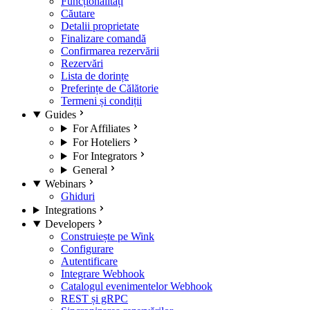
Funcționalități
Căutare
Detalii proprietate
Finalizare comandă
Confirmarea rezervării
Rezervări
Lista de dorințe
Preferințe de Călătorie
Termeni și condiții
Guides
For Affiliates
For Hoteliers
For Integrators
General
Webinars
Ghiduri
Integrations
Developers
Construiește pe Wink
Configurare
Autentificare
Integrare Webhook
Catalogul evenimentelor Webhook
REST și gRPC