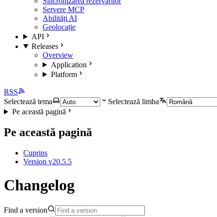
Sincronizarea rezervărilor
Servere MCP
Abilități AI
Geolocație
API
Releases
Overview
Application
Platform
RSS
Selectează tema
Selectează limba
Pe această pagină
Pe această pagină
Cuprins
Version v20.5.5
Changelog
Find a version