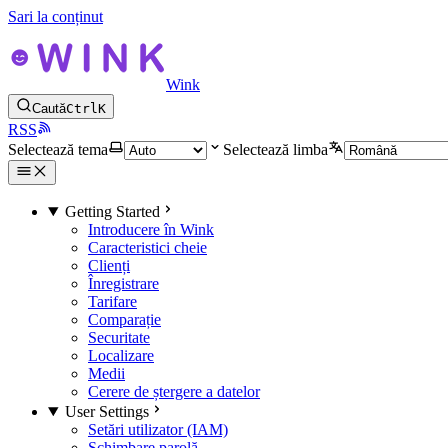
Sari la conținut
Wink
Caută
Ctrl
K
RSS
Selectează tema
Selectează limba
Getting Started
Introducere în Wink
Caracteristici cheie
Clienți
Înregistrare
Tarifare
Comparație
Securitate
Localizare
Medii
Cerere de ștergere a datelor
User Settings
Setări utilizator (IAM)
Schimbare parolă