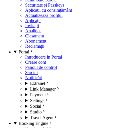
Securitate și Passkeys
Aplicații cu consimțământ
Actualizează profilul
Aplicații
Invitații
Analitice
Clasament
Abonament
Reclamații
Portal
Introducere în Portal
Creare cont
Panoul de control
Sarcini
Notificări
Extranet
Link Manager
Payment
Settings
Social
Studio
Travel Agent
Booking Engine