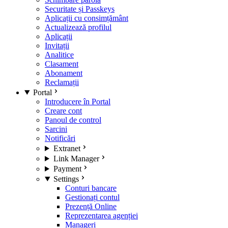
Securitate și Passkeys
Aplicații cu consimțământ
Actualizează profilul
Aplicații
Invitații
Analitice
Clasament
Abonament
Reclamații
Portal
Introducere în Portal
Creare cont
Panoul de control
Sarcini
Notificări
Extranet
Link Manager
Payment
Settings
Conturi bancare
Gestionați contul
Prezență Online
Reprezentarea agenției
Manageri