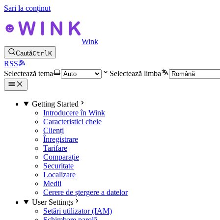
Sari la conținut
Wink
Caută
Ctrl
K
RSS
Selectează tema
Selectează limba
Getting Started
Introducere în Wink
Caracteristici cheie
Clienți
Înregistrare
Tarifare
Comparație
Securitate
Localizare
Medii
Cerere de ștergere a datelor
User Settings
Setări utilizator (IAM)
Schimbare parolă