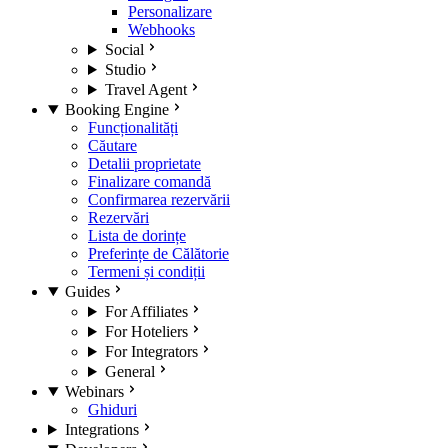
Personalizare
Webhooks
Social
Studio
Travel Agent
Booking Engine
Funcționalități
Căutare
Detalii proprietate
Finalizare comandă
Confirmarea rezervării
Rezervări
Lista de dorințe
Preferințe de Călătorie
Termeni și condiții
Guides
For Affiliates
For Hoteliers
For Integrators
General
Webinars
Ghiduri
Integrations