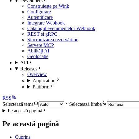
Developers
Construiește pe Wink
Configurare
Autentificare
Integrare Webhook
Catalogul evenimentelor Webhook
REST și gRPC
Sincronizarea rezervărilor
Servere MCP
Abilități AI
Geolocație
API
Releases
Overview
Application
Platform
RSS
Selectează tema
Selectează limba
Pe această pagină
Pe această pagină
Cuprins