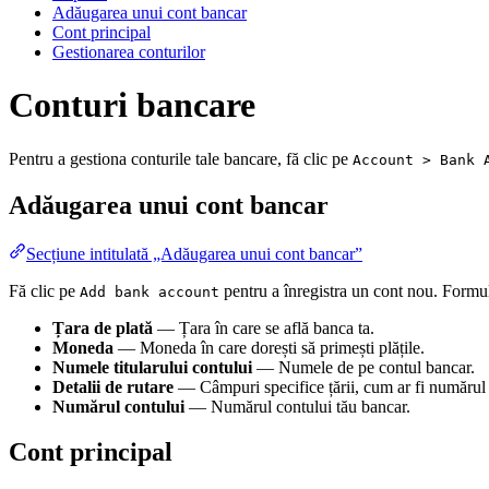
Adăugarea unui cont bancar
Cont principal
Gestionarea conturilor
Conturi bancare
Pentru a gestiona conturile tale bancare, fă clic pe
Account > Bank 
Adăugarea unui cont bancar
Secțiune intitulată „Adăugarea unui cont bancar”
Fă clic pe
pentru a înregistra un cont nou. Formula
Add bank account
Țara de plată
— Țara în care se află banca ta.
Moneda
— Moneda în care dorești să primești plățile.
Numele titularului contului
— Numele de pe contul bancar.
Detalii de rutare
— Câmpuri specifice țării, cum ar fi număr
Numărul contului
— Numărul contului tău bancar.
Cont principal