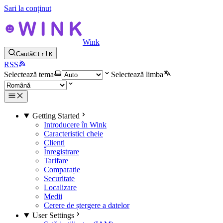
Sari la conținut
Wink
Caută
Ctrl
K
RSS
Selectează tema
Selectează limba
Getting Started
Introducere în Wink
Caracteristici cheie
Clienți
Înregistrare
Tarifare
Comparație
Securitate
Localizare
Medii
Cerere de ștergere a datelor
User Settings