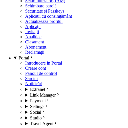
Setări utilizator (IAM)
Schimbare parolă
Securitate și Passkeys
Aplicații cu consimțământ
Actualizează profilul
Aplicații
Invitații
Analitice
Clasament
Abonament
Reclamații
Portal
Introducere în Portal
Creare cont
Panoul de control
Sarcini
Notificări
Extranet
Link Manager
Payment
Settings
Social
Studio
Travel Agent