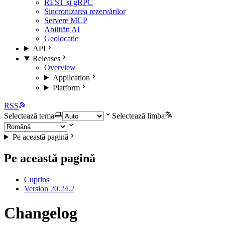
REST și gRPC
Sincronizarea rezervărilor
Servere MCP
Abilități AI
Geolocație
API
Releases
Overview
Application
Platform
RSS
Selectează tema
Selectează limba
Pe această pagină
Pe această pagină
Cuprins
Version 20.24.2
Changelog