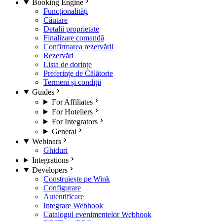
Booking Engine
Funcționalități
Căutare
Detalii proprietate
Finalizare comandă
Confirmarea rezervării
Rezervări
Lista de dorințe
Preferințe de Călătorie
Termeni și condiții
Guides
For Affiliates
For Hoteliers
For Integrators
General
Webinars
Ghiduri
Integrations
Developers
Construiește pe Wink
Configurare
Autentificare
Integrare Webhook
Catalogul evenimentelor Webhook