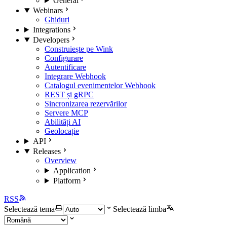
General
Webinars
Ghiduri
Integrations
Developers
Construiește pe Wink
Configurare
Autentificare
Integrare Webhook
Catalogul evenimentelor Webhook
REST și gRPC
Sincronizarea rezervărilor
Servere MCP
Abilități AI
Geolocație
API
Releases
Overview
Application
Platform
RSS
Selectează tema
Selectează limba