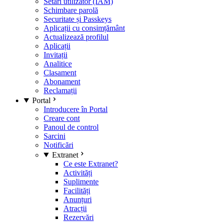
Setări utilizator (IAM)
Schimbare parolă
Securitate și Passkeys
Aplicații cu consimțământ
Actualizează profilul
Aplicații
Invitații
Analitice
Clasament
Abonament
Reclamații
Portal
Introducere în Portal
Creare cont
Panoul de control
Sarcini
Notificări
Extranet
Ce este Extranet?
Activități
Suplimente
Facilități
Anunțuri
Atracții
Rezervări