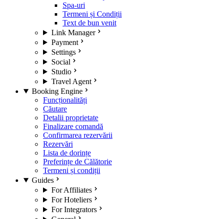
Spa-uri
Termeni și Condiții
Text de bun venit
Link Manager
Payment
Settings
Social
Studio
Travel Agent
Booking Engine
Funcționalități
Căutare
Detalii proprietate
Finalizare comandă
Confirmarea rezervării
Rezervări
Lista de dorințe
Preferințe de Călătorie
Termeni și condiții
Guides
For Affiliates
For Hoteliers
For Integrators