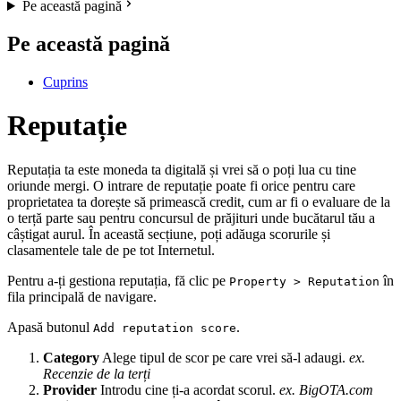
Pe această pagină
Pe această pagină
Cuprins
Reputație
Reputația ta este moneda ta digitală și vrei să o poți lua cu tine
oriunde mergi. O intrare de reputație poate fi orice pentru care
proprietatea ta dorește să primească credit, cum ar fi o evaluare de la
o terță parte sau pentru concursul de prăjituri unde bucătarul tău a
câștigat aurul. În această secțiune, poți adăuga scorurile și
clasamentele tale de pe tot Internetul.
Pentru a-ți gestiona reputația, fă clic pe
în
Property > Reputation
fila principală de navigare.
Apasă butonul
.
Add reputation score
Category
Alege tipul de scor pe care vrei să-l adaugi.
ex.
Recenzie de la terți
Provider
Introdu cine ți-a acordat scorul.
ex. BigOTA.com