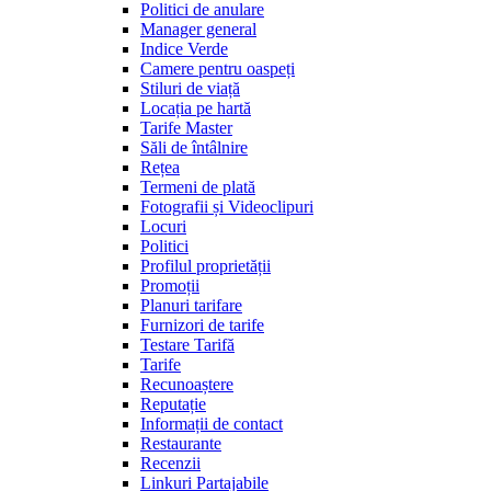
Politici de anulare
Manager general
Indice Verde
Camere pentru oaspeți
Stiluri de viață
Locația pe hartă
Tarife Master
Săli de întâlnire
Rețea
Termeni de plată
Fotografii și Videoclipuri
Locuri
Politici
Profilul proprietății
Promoții
Planuri tarifare
Furnizori de tarife
Testare Tarifă
Tarife
Recunoaștere
Reputație
Informații de contact
Restaurante
Recenzii
Linkuri Partajabile