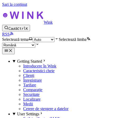
Sari la conținut
Wink
Caută
Ctrl
K
RSS
Selectează tema
Selectează limba
Getting Started
Introducere în Wink
Caracteristici cheie
Clienți
Înregistrare
Tarifare
Comparație
Securitate
Localizare
Medii
Cerere de ștergere a datelor
User Settings