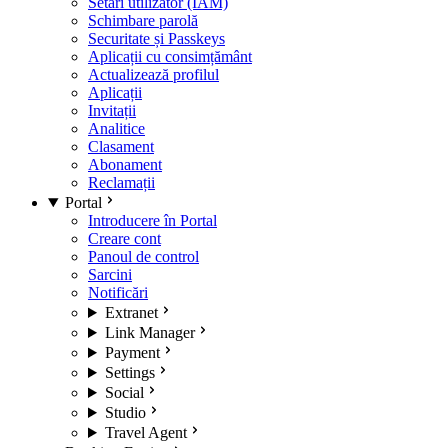
Setări utilizator (IAM)
Schimbare parolă
Securitate și Passkeys
Aplicații cu consimțământ
Actualizează profilul
Aplicații
Invitații
Analitice
Clasament
Abonament
Reclamații
Portal
Introducere în Portal
Creare cont
Panoul de control
Sarcini
Notificări
Extranet
Link Manager
Payment
Settings
Social
Studio
Travel Agent