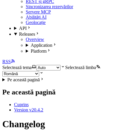
REST și gRPC
Sincronizarea rezervărilor
Servere MCP
Abilități AI
Geolocație
API
Releases
Overview
Application
Platform
RSS
Selectează tema
Selectează limba
Pe această pagină
Pe această pagină
Cuprins
Version v20.4.2
Changelog