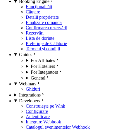
Booking Engine
Funcționalități
Căutare
Detalii proprietate
Finalizare comandă
Confirmarea rezervării
Rezervări
Lista de dorințe
Preferințe de Călătorie
Termeni și condiții
Guides
For Affiliates
For Hoteliers
For Integrators
General
Webinars
Ghiduri
Integrations
Developers
Construiește pe Wink
Configurare
Autentificare
Integrare Webhook
Catalogul evenimentelor Webhook