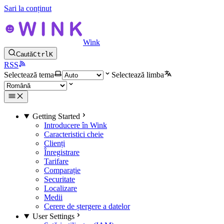
Sari la conținut
Wink
Caută
Ctrl
K
RSS
Selectează tema
Selectează limba
Getting Started
Introducere în Wink
Caracteristici cheie
Clienți
Înregistrare
Tarifare
Comparație
Securitate
Localizare
Medii
Cerere de ștergere a datelor
User Settings