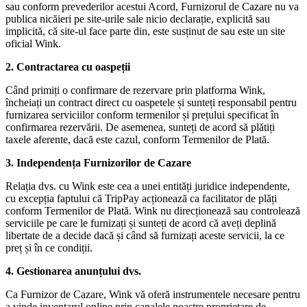
sau conform prevederilor acestui Acord, Furnizorul de Cazare nu va
publica nicăieri pe site-urile sale nicio declarație, explicită sau
implicită, că site-ul face parte din, este susținut de sau este un site
oficial Wink.
2. Contractarea cu oaspeții
Când primiți o confirmare de rezervare prin platforma Wink,
încheiați un contract direct cu oaspetele și sunteți responsabil pentru
furnizarea serviciilor conform termenilor și prețului specificat în
confirmarea rezervării. De asemenea, sunteți de acord să plătiți
taxele aferente, dacă este cazul, conform Termenilor de Plată.
3. Independența Furnizorilor de Cazare
Relația dvs. cu Wink este cea a unei entități juridice independente,
cu excepția faptului că TripPay acționează ca facilitator de plăți
conform Termenilor de Plată. Wink nu direcționează sau controlează
serviciile pe care le furnizați și sunteți de acord că aveți deplină
libertate de a decide dacă și când să furnizați aceste servicii, la ce
preț și în ce condiții.
4. Gestionarea anunțului dvs.
Ca Furnizor de Cazare, Wink vă oferă instrumentele necesare pentru
a vinde inventarul online prin canalele noastre proprietare de