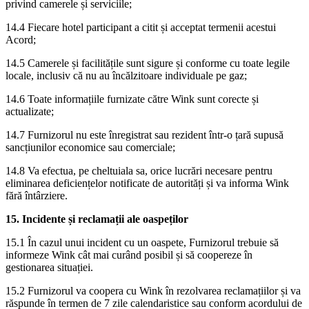
privind camerele și serviciile;
14.4 Fiecare hotel participant a citit și acceptat termenii acestui
Acord;
14.5 Camerele și facilitățile sunt sigure și conforme cu toate legile
locale, inclusiv că nu au încălzitoare individuale pe gaz;
14.6 Toate informațiile furnizate către Wink sunt corecte și
actualizate;
14.7 Furnizorul nu este înregistrat sau rezident într-o țară supusă
sancțiunilor economice sau comerciale;
14.8 Va efectua, pe cheltuiala sa, orice lucrări necesare pentru
eliminarea deficiențelor notificate de autorități și va informa Wink
fără întârziere.
15. Incidente și reclamații ale oaspeților
15.1 În cazul unui incident cu un oaspete, Furnizorul trebuie să
informeze Wink cât mai curând posibil și să coopereze în
gestionarea situației.
15.2 Furnizorul va coopera cu Wink în rezolvarea reclamațiilor și va
răspunde în termen de 7 zile calendaristice sau conform acordului de