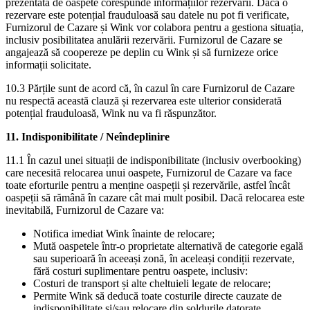
prezentată de oaspete corespunde informațiilor rezervării. Dacă o
rezervare este potențial frauduloasă sau datele nu pot fi verificate,
Furnizorul de Cazare și Wink vor colabora pentru a gestiona situația,
inclusiv posibilitatea anulării rezervării. Furnizorul de Cazare se
angajează să coopereze pe deplin cu Wink și să furnizeze orice
informații solicitate.
10.3 Părțile sunt de acord că, în cazul în care Furnizorul de Cazare
nu respectă această clauză și rezervarea este ulterior considerată
potențial frauduloasă, Wink nu va fi răspunzător.
11. Indisponibilitate / Neîndeplinire
11.1 În cazul unei situații de indisponibilitate (inclusiv overbooking)
care necesită relocarea unui oaspete, Furnizorul de Cazare va face
toate eforturile pentru a menține oaspeții și rezervările, astfel încât
oaspeții să rămână în cazare cât mai mult posibil. Dacă relocarea este
inevitabilă, Furnizorul de Cazare va:
Notifica imediat Wink înainte de relocare;
Mută oaspetele într-o proprietate alternativă de categorie egală
sau superioară în aceeași zonă, în aceleași condiții rezervate,
fără costuri suplimentare pentru oaspete, inclusiv:
Costuri de transport și alte cheltuieli legate de relocare;
Permite Wink să deducă toate costurile directe cauzate de
indisponibilitate și/sau relocare din soldurile datorate