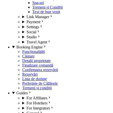
Spa-uri
Termeni și Condiții
Text de bun venit
Link Manager
Payment
Settings
Social
Studio
Travel Agent
Booking Engine
Funcționalități
Căutare
Detalii proprietate
Finalizare comandă
Confirmarea rezervării
Rezervări
Lista de dorințe
Preferințe de Călătorie
Termeni și condiții
Guides
For Affiliates
For Hoteliers
For Integrators