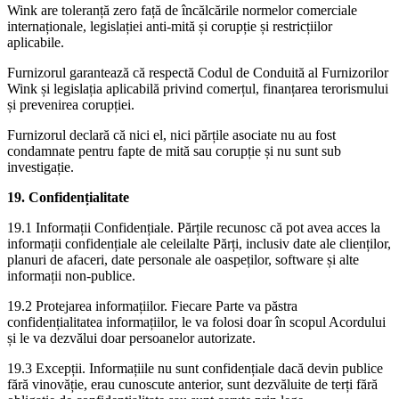
Wink are toleranță zero față de încălcările normelor comerciale
internaționale, legislației anti-mită și corupție și restricțiilor
aplicabile.
Furnizorul garantează că respectă Codul de Conduită al Furnizorilor
Wink și legislația aplicabilă privind comerțul, finanțarea terorismului
și prevenirea corupției.
Furnizorul declară că nici el, nici părțile asociate nu au fost
condamnate pentru fapte de mită sau corupție și nu sunt sub
investigație.
19. Confidențialitate
19.1 Informații Confidențiale. Părțile recunosc că pot avea acces la
informații confidențiale ale celeilalte Părți, inclusiv date ale clienților,
planuri de afaceri, date personale ale oaspeților, software și alte
informații non-publice.
19.2 Protejarea informațiilor. Fiecare Parte va păstra
confidențialitatea informațiilor, le va folosi doar în scopul Acordului
și le va dezvălui doar persoanelor autorizate.
19.3 Excepții. Informațiile nu sunt confidențiale dacă devin publice
fără vinovăție, erau cunoscute anterior, sunt dezvăluite de terți fără