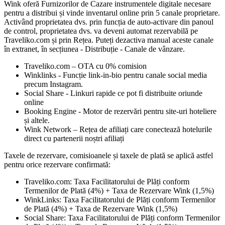
Wink oferă Furnizorilor de Cazare instrumentele digitale necesare
pentru a distribui și vinde inventarul online prin 5 canale proprietare.
Activând proprietatea dvs. prin funcția de auto-activare din panoul
de control, proprietatea dvs. va deveni automat rezervabilă pe
Traveliko.com și prin Rețea. Puteți dezactiva manual aceste canale
în extranet, în secțiunea - Distribuție - Canale de vânzare.
Traveliko.com – OTA cu 0% comision
Winklinks - Funcție link-in-bio pentru canale social media
precum Instagram.
Social Share - Linkuri rapide ce pot fi distribuite oriunde
online
Booking Engine - Motor de rezervări pentru site-uri hoteliere
și altele.
Wink Network – Rețea de afiliați care conectează hotelurile
direct cu partenerii noștri afiliați
Taxele de rezervare, comisioanele și taxele de plată se aplică astfel
pentru orice rezervare confirmată:
Traveliko.com: Taxa Facilitatorului de Plăți conform
Termenilor de Plată (4%) + Taxa de Rezervare Wink (1,5%)
WinkLinks: Taxa Facilitatorului de Plăți conform Termenilor
de Plată (4%) + Taxa de Rezervare Wink (1,5%)
Social Share: Taxa Facilitatorului de Plăți conform Termenilor