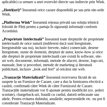
aplicabile) ca urmare a unei rezervări directe sau indirecte prin Wink.
„Hotel(uri)”
înseamnă orice cazare disponibilă pe sau prin site-urile
Wink.
„Platforma Wink”
înseamnă rețeaua privată sau soluția tehnică
folosită de Părți pentru a partaja în siguranță informații conform
Acordului.
„Proprietate Intelectuală”
înseamnă toate drepturile de proprietate
intelectuală de orice natură (indiferent dacă sunt înregistrate,
înregistrabile sau nu), inclusiv brevete, mărci comerciale, desene
înregistrate, nume de domenii, drepturi de autor, know-how și orice
alte drepturi de proprietate intelectuală care există în software, site-
uri web, documente, informații, metode de afaceri, desene, logo-uri,
manuale, liste și proceduri, metode de marketing și literatură
publicitară, inclusiv „look and feel” al oricărui site web.
„Tranzacție Materializată”
înseamnă rezervarea făcută de un
oaspete la un Furnizor de Cazare, care a dus la furnizarea efectivă a
cazării, confirmată către Wink de către Furnizorul de Cazare.
Tranzacțiile materializate vor fi ajustate pentru modificări (ex. șederi
scurtate), chargeback-uri, fraudă cu cardul, datorii neîncasate sau
altele. Pentru evitarea dubiului, anulările, neprezentările etc. nu pot fi
considerate Tranzacții Materializate.