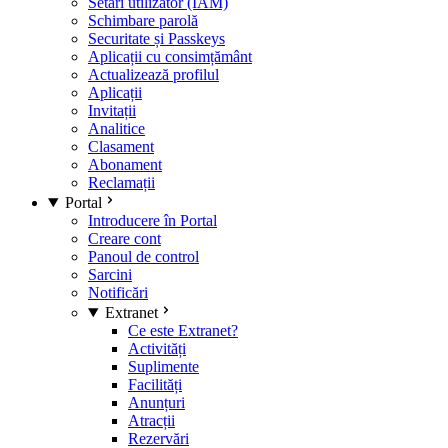
Setări utilizator (IAM)
Schimbare parolă
Securitate și Passkeys
Aplicații cu consimțământ
Actualizează profilul
Aplicații
Invitații
Analitice
Clasament
Abonament
Reclamații
Portal
Introducere în Portal
Creare cont
Panoul de control
Sarcini
Notificări
Extranet
Ce este Extranet?
Activități
Suplimente
Facilități
Anunțuri
Atracții
Rezervări