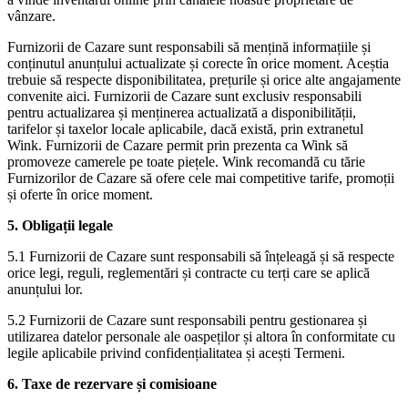
vânzare.
Furnizorii de Cazare sunt responsabili să mențină informațiile și
conținutul anunțului actualizate și corecte în orice moment. Aceștia
trebuie să respecte disponibilitatea, prețurile și orice alte angajamente
convenite aici. Furnizorii de Cazare sunt exclusiv responsabili
pentru actualizarea și menținerea actualizată a disponibilității,
tarifelor și taxelor locale aplicabile, dacă există, prin extranetul
Wink. Furnizorii de Cazare permit prin prezenta ca Wink să
promoveze camerele pe toate piețele. Wink recomandă cu tărie
Furnizorilor de Cazare să ofere cele mai competitive tarife, promoții
și oferte în orice moment.
5. Obligații legale
5.1 Furnizorii de Cazare sunt responsabili să înțeleagă și să respecte
orice legi, reguli, reglementări și contracte cu terți care se aplică
anunțului lor.
5.2 Furnizorii de Cazare sunt responsabili pentru gestionarea și
utilizarea datelor personale ale oaspeților și altora în conformitate cu
legile aplicabile privind confidențialitatea și acești Termeni.
6. Taxe de rezervare și comisioane