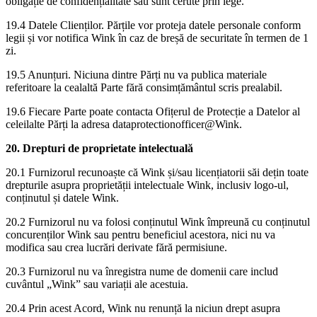
obligație de confidențialitate sau sunt cerute prin lege.
19.4 Datele Clienților. Părțile vor proteja datele personale conform
legii și vor notifica Wink în caz de breșă de securitate în termen de 1
zi.
19.5 Anunțuri. Niciuna dintre Părți nu va publica materiale
referitoare la cealaltă Parte fără consimțământul scris prealabil.
19.6 Fiecare Parte poate contacta Ofițerul de Protecție a Datelor al
celeilalte Părți la adresa dataprotectionofficer@Wink.
20. Drepturi de proprietate intelectuală
20.1 Furnizorul recunoaște că Wink și/sau licențiatorii săi dețin toate
drepturile asupra proprietății intelectuale Wink, inclusiv logo-ul,
conținutul și datele Wink.
20.2 Furnizorul nu va folosi conținutul Wink împreună cu conținutul
concurenților Wink sau pentru beneficiul acestora, nici nu va
modifica sau crea lucrări derivate fără permisiune.
20.3 Furnizorul nu va înregistra nume de domenii care includ
cuvântul „Wink” sau variații ale acestuia.
20.4 Prin acest Acord, Wink nu renunță la niciun drept asupra