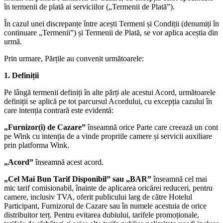
în termenii de plată ai serviciilor („Termenii de Plată”).
În cazul unei discrepanțe între acești Termeni și Condiții (denumiți în
continuare „Termenii”) și Termenii de Plată, se vor aplica aceștia din
urmă.
Prin urmare, Părțile au convenit următoarele:
1. Definiții
Pe lângă termenii definiți în alte părți ale acestui Acord, următoarele
definiții se aplică pe tot parcursul Acordului, cu excepția cazului în
care intenția contrară este evidentă:
„Furnizor(i) de Cazare”
înseamnă orice Parte care creează un cont
pe Wink cu intenția de a vinde propriile camere și servicii auxiliare
prin platforma Wink.
„Acord”
înseamnă acest acord.
„Cel Mai Bun Tarif Disponibil” sau „BAR”
înseamnă cel mai
mic tarif comisionabil, înainte de aplicarea oricărei reduceri, pentru
camere, inclusiv TVA, oferit publicului larg de către Hotelul
Participant, Furnizorul de Cazare sau în numele acestuia de orice
distribuitor terț. Pentru evitarea dubiului, tarifele promoționale,