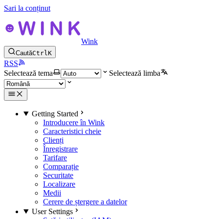
Sari la conținut
Wink
Caută
Ctrl
K
RSS
Selectează tema
Selectează limba
Getting Started
Introducere în Wink
Caracteristici cheie
Clienți
Înregistrare
Tarifare
Comparație
Securitate
Localizare
Medii
Cerere de ștergere a datelor
User Settings