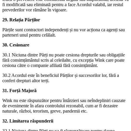
fi modificată sau eliminată pentru a face Acordul valabil, iar restul
prevederilor vor rămâne în vigoare.
29. Relația Părților
Părțile sunt contractori independenți și nu vor acționa ca agenți sau
parteneri unul pentru celălalt.
30. Cesionare
30.1 Niciuna dintre Părți nu poate cesiona drepturile sau obligațiile
fără consimțământul scris al celeilalte, cu excepția Wink care poate
cesiona către o companie afiliată fără consimțământ.
30.2 Acordul este în beneficiul Părților și succesorilor lor, fără a
conferi drepturi altor terți.
31. Forță Majoră
Wink nu este răspunzător pentru întârzieri sau neîndepliniri cauzate
de evenimente în afara controlului rezonabil, cum ar fi dezastre
naturale, război, terorism, greve, pandemii etc.
32. Limitarea răspunderii
32.1 Niciuna dintre Părți nu va fi răspunzătoare pentru daune