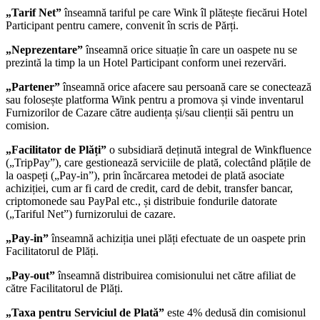
„Tarif Net”
înseamnă tariful pe care Wink îl plătește fiecărui Hotel
Participant pentru camere, convenit în scris de Părți.
„Neprezentare”
înseamnă orice situație în care un oaspete nu se
prezintă la timp la un Hotel Participant conform unei rezervări.
„Partener”
înseamnă orice afacere sau persoană care se conectează
sau folosește platforma Wink pentru a promova și vinde inventarul
Furnizorilor de Cazare către audiența și/sau clienții săi pentru un
comision.
„Facilitator de Plăți”
o subsidiară deținută integral de Winkfluence
(„TripPay”), care gestionează serviciile de plată, colectând plățile de
la oaspeți („Pay-in”), prin încărcarea metodei de plată asociate
achiziției, cum ar fi card de credit, card de debit, transfer bancar,
criptomonede sau PayPal etc., și distribuie fondurile datorate
(„Tariful Net”) furnizorului de cazare.
„Pay-in”
înseamnă achiziția unei plăți efectuate de un oaspete prin
Facilitatorul de Plăți.
„Pay-out”
înseamnă distribuirea comisionului net către afiliat de
către Facilitatorul de Plăți.
„Taxa pentru Serviciul de Plată”
este 4% dedusă din comisionul