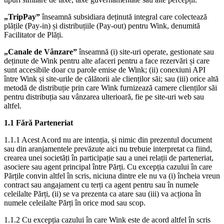
„TripPay”
înseamnă subsidiara deținută integral care colectează
plățile (Pay-in) și distribuțiile (Pay-out) pentru Wink, denumită
Facilitator de Plăți.
„Canale de Vânzare”
înseamnă (i) site-uri operate, gestionate sau
deținute de Wink pentru alte afaceri pentru a face rezervări și care
sunt accesibile doar cu parole emise de Wink; (ii) conexiuni API
între Wink și site-urile de călătorii ale clienților săi; sau (iii) orice altă
metodă de distribuție prin care Wink furnizează camere clienților săi
pentru distribuția sau vânzarea ulterioară, fie pe site-uri web sau
altfel.
1.1 Fără Parteneriat
1.1.1 Acest Acord nu are intenția, și nimic din prezentul document
sau din aranjamentele prevăzute aici nu trebuie interpretat ca fiind,
crearea unei societăți în participație sau a unei relații de parteneriat,
asociere sau agent principal între Părți. Cu excepția cazului în care
Părțile convin altfel în scris, niciuna dintre ele nu va (i) încheia vreun
contract sau angajament cu terți ca agent pentru sau în numele
celeilalte Părți, (ii) se va prezenta ca atare sau (iii) va acționa în
numele celeilalte Părți în orice mod sau scop.
1.1.2 Cu excepția cazului în care Wink este de acord altfel în scris