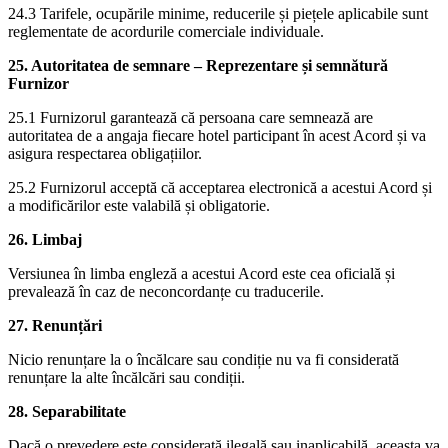
24.3 Tarifele, ocupările minime, reducerile și piețele aplicabile sunt
reglementate de acordurile comerciale individuale.
25. Autoritatea de semnare – Reprezentare și semnătură
Furnizor
25.1 Furnizorul garantează că persoana care semnează are
autoritatea de a angaja fiecare hotel participant în acest Acord și va
asigura respectarea obligațiilor.
25.2 Furnizorul acceptă că acceptarea electronică a acestui Acord și
a modificărilor este valabilă și obligatorie.
26. Limbaj
Versiunea în limba engleză a acestui Acord este cea oficială și
prevalează în caz de neconcordanțe cu traducerile.
27. Renunțări
Nicio renunțare la o încălcare sau condiție nu va fi considerată
renunțare la alte încălcări sau condiții.
28. Separabilitate
Dacă o prevedere este considerată ilegală sau inaplicabilă, aceasta va