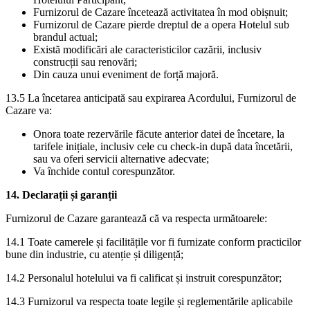
Furnizorul de Cazare încetează activitatea în mod obișnuit;
Furnizorul de Cazare pierde dreptul de a opera Hotelul sub
brandul actual;
Există modificări ale caracteristicilor cazării, inclusiv
construcții sau renovări;
Din cauza unui eveniment de forță majoră.
13.5 La încetarea anticipată sau expirarea Acordului, Furnizorul de
Cazare va:
Onora toate rezervările făcute anterior datei de încetare, la
tarifele inițiale, inclusiv cele cu check-in după data încetării,
sau va oferi servicii alternative adecvate;
Va închide contul corespunzător.
14. Declarații și garanții
Furnizorul de Cazare garantează că va respecta următoarele:
14.1 Toate camerele și facilitățile vor fi furnizate conform practicilor
bune din industrie, cu atenție și diligență;
14.2 Personalul hotelului va fi calificat și instruit corespunzător;
14.3 Furnizorul va respecta toate legile și reglementările aplicabile