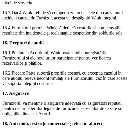
nivel de serviciu.
15.3 Dacă Wink trebuie să compenseze un oaspete din cauza unui
incident cauzat de Furnizor, acesta va despăgubi Wink integral.
15.4 Furnizorul permite Wink să deducă costurile și compensațiile
rezultate din incidentele și reclamațiile oaspeților din soldurile sale.
16. Drepturi de audit
16.1 Pe durata Acordului, Wink poate audita înregistrările
Furnizorului și ale hotelurilor participante pentru verificarea
rezervărilor și plăților.
16.2 Fiecare Parte suportă propriile costuri, cu excepția cazului în
care auditul relevă neconformități ale Furnizorului, caz în care acesta
va suporta integral costurile.
17. Asigurare
Furnizorul va menține o asigurare adecvată cu asigurători reputați
pentru riscurile terților legate de furnizarea serviciilor de cazare și
obligațiile din acest Acord.
18. Anti-mită, restricții comerciale și etică în afaceri