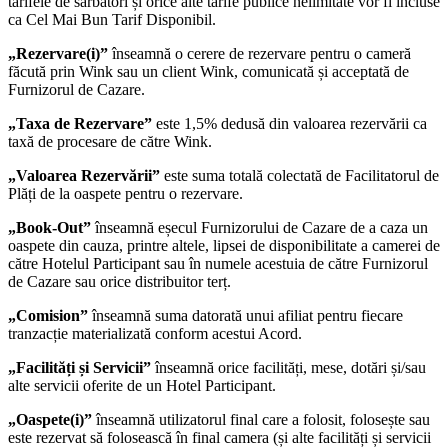
tarifele de sărbători și orice alte tarife publice nelimitate vor fi incluse
ca Cel Mai Bun Tarif Disponibil.
„Rezervare(i)”
înseamnă o cerere de rezervare pentru o cameră
făcută prin Wink sau un client Wink, comunicată și acceptată de
Furnizorul de Cazare.
„Taxa de Rezervare”
este 1,5% dedusă din valoarea rezervării ca
taxă de procesare de către Wink.
„Valoarea Rezervării”
este suma totală colectată de Facilitatorul de
Plăți de la oaspete pentru o rezervare.
„Book-Out”
înseamnă eșecul Furnizorului de Cazare de a caza un
oaspete din cauza, printre altele, lipsei de disponibilitate a camerei de
către Hotelul Participant sau în numele acestuia de către Furnizorul
de Cazare sau orice distribuitor terț.
„Comision”
înseamnă suma datorată unui afiliat pentru fiecare
tranzacție materializată conform acestui Acord.
„Facilități și Servicii”
înseamnă orice facilități, mese, dotări și/sau
alte servicii oferite de un Hotel Participant.
„Oaspete(i)”
înseamnă utilizatorul final care a folosit, folosește sau
este rezervat să folosească în final camera (și alte facilități și servicii