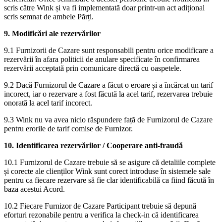
scris către Wink și va fi implementată doar printr-un act adițional
scris semnat de ambele Părți.
9. Modificări ale rezervărilor
9.1 Furnizorii de Cazare sunt responsabili pentru orice modificare a
rezervării în afara politicii de anulare specificate în confirmarea
rezervării acceptată prin comunicare directă cu oaspetele.
9.2 Dacă Furnizorul de Cazare a făcut o eroare și a încărcat un tarif
incorect, iar o rezervare a fost făcută la acel tarif, rezervarea trebuie
onorată la acel tarif incorect.
9.3 Wink nu va avea nicio răspundere față de Furnizorul de Cazare
pentru erorile de tarif comise de Furnizor.
10. Identificarea rezervărilor / Cooperare anti-fraudă
10.1 Furnizorul de Cazare trebuie să se asigure că detaliile complete
și corecte ale clienților Wink sunt corect introduse în sistemele sale
pentru ca fiecare rezervare să fie clar identificabilă ca fiind făcută în
baza acestui Acord.
10.2 Fiecare Furnizor de Cazare Participant trebuie să depună
eforturi rezonabile pentru a verifica la check-in că identificarea