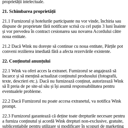
proprietății intelectuale.
21. Schimbarea proprietății
21.1 Furnizorul și hotelurile participante nu vor vinde, închiria sau
dispune de proprietate fără notificare scrisă cu cel puțin 3 luni înainte
și vor prevedea în contract cesionarea sau novarea Acordului către
noua entitate.
21.2 Dacă Wink nu dorește să continue cu noua entitate, Părțile pot
conveni rezilierea imediată fără a afecta rezervările existente.
22. Conținutul anunțului
22.1 Wink va oferi acces la extranet. Furnizorul se angajează să
încarce și să mențină actualizat conținutul produsului (fotografii,
texte, descrieri etc.). Dacă nu furnizează conținut, autorizează Wink
să îl preia de pe site-ul său și își asumă responsabilitatea pentru
eventualele probleme.
22.2 Dacă Furnizorul nu poate accesa extranetul, va notifica Wink
prompt.
22.3 Furnizorul garantează că deține toate drepturile necesare pentru
a furniza conținutul și acordă Wink drepturi non-exclusive, gratuite,
sublicențiabile pentru utilizare și modificare în scopuri de marketing