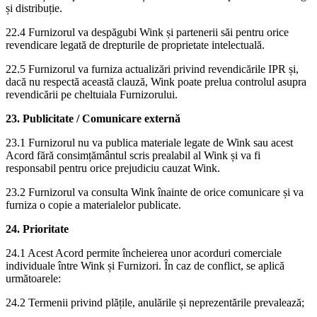
și distribuție.
22.4 Furnizorul va despăgubi Wink și partenerii săi pentru orice
revendicare legată de drepturile de proprietate intelectuală.
22.5 Furnizorul va furniza actualizări privind revendicările IPR și,
dacă nu respectă această clauză, Wink poate prelua controlul asupra
revendicării pe cheltuiala Furnizorului.
23. Publicitate / Comunicare externă
23.1 Furnizorul nu va publica materiale legate de Wink sau acest
Acord fără consimțământul scris prealabil al Wink și va fi
responsabil pentru orice prejudiciu cauzat Wink.
23.2 Furnizorul va consulta Wink înainte de orice comunicare și va
furniza o copie a materialelor publicate.
24. Prioritate
24.1 Acest Acord permite încheierea unor acorduri comerciale
individuale între Wink și Furnizori. În caz de conflict, se aplică
următoarele:
24.2 Termenii privind plățile, anulările și neprezentările prevalează;