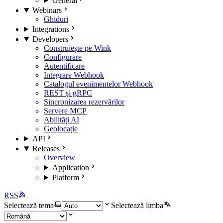
General
Webinars
Ghiduri
Integrations
Developers
Construiește pe Wink
Configurare
Autentificare
Integrare Webhook
Catalogul evenimentelor Webhook
REST și gRPC
Sincronizarea rezervărilor
Servere MCP
Abilități AI
Geolocație
API
Releases
Overview
Application
Platform
RSS
Selectează tema
Selectează limba