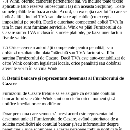
7.4 Wink, oferind camerele partenerilor săi, va include toate taxele
aplicabile (sub rezerva Subsecțiunii (a) din această Secțiune). Toate
sumele plătibile în baza acestui Acord, cu excepția cazului în care se
indică altfel, includ TVA sau alte taxe aplicabile (cu excepția
impozitului pe profit). Dacă o autoritate competentă aplică TVA în
țara în care sunt furnizate serviciile, Wink va plăti Furnizorului de
Cazare suma TVA inclusă în sumele plătibile, pe baza unei facturi
fiscale valide.
7.5 Orice cerere a autorității competente pentru penalități sau
dobânzi rezultate din plata întârziată sau TVA facturat va fi în
sarcina Furnizorului de Cazare. Dacă TVA este auto-contabilizat de
către Wink conform legislației locale, orice penalități sau dobânzi
aferente vor fi în sarcina Wink.
8. Detalii bancare și reprezentant desemnat al Furnizorului de
Cazare
Furnizorul de Cazare trebuie să se asigure că detaliile contului
bancar furnizate către Wink sunt corecte în orice moment și să
notifice imediat orice modificare.
Doar persoana care semnează acest acord este reprezentantul
desemnat unic al Furnizorului de Cazare, având autoritatea de a
solicita modificări ale contului bancar și/sau informațiilor despre
beneficiar. Orice schimbare a acestei persoane trebuie notificată în