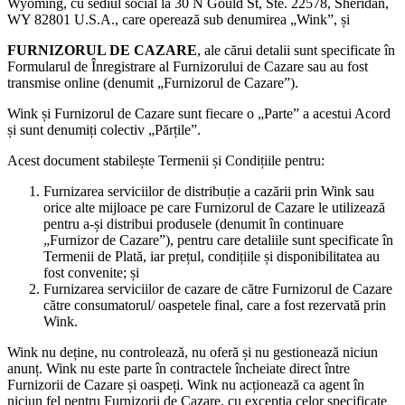
Wyoming, cu sediul social la 30 N Gould St, Ste. 22578, Sheridan,
WY 82801 U.S.A., care operează sub denumirea „Wink”, și
FURNIZORUL DE CAZARE
, ale cărui detalii sunt specificate în
Formularul de Înregistrare al Furnizorului de Cazare sau au fost
transmise online (denumit „Furnizorul de Cazare”).
Wink și Furnizorul de Cazare sunt fiecare o „Parte” a acestui Acord
și sunt denumiți colectiv „Părțile”.
Acest document stabilește Termenii și Condițiile pentru:
Furnizarea serviciilor de distribuție a cazării prin Wink sau
orice alte mijloace pe care Furnizorul de Cazare le utilizează
pentru a-și distribui produsele (denumit în continuare
„Furnizor de Cazare”), pentru care detaliile sunt specificate în
Termenii de Plată, iar prețul, condițiile și disponibilitatea au
fost convenite; și
Furnizarea serviciilor de cazare de către Furnizorul de Cazare
către consumatorul/ oaspetele final, care a fost rezervată prin
Wink.
Wink nu deține, nu controlează, nu oferă și nu gestionează niciun
anunț. Wink nu este parte în contractele încheiate direct între
Furnizorii de Cazare și oaspeți. Wink nu acționează ca agent în
niciun fel pentru Furnizorii de Cazare, cu excepția celor specificate