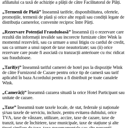
afiliatului ca taxă de achiziție a plății de către Facilitatorul de Plăți.
„Termenii de Plată”
înseamnă tarifele, disponibilitatea, ofertele,
promoțiile, termenii de plată și orice alte reguli sau condiții legate de
distribuția camerelor, convenite reciproc între Părți.
„Rezervare Potențial Frauduloasă”
înseamnă (i) o rezervare care
rezultă din informații invalide sau incorecte furnizate către Wink la
momentul rezervării, sau ca urmare a unui litigiu cu cardul de credit,
sau ca urmare a unui raport de taxe neautorizate; sau (ii) orice
rezervare care poate fi asociată cu tranzacții anterioare cu risc ridicat
sau frauduloase.
„Tarif(e)”
înseamnă tariful camerei de hotel pus la dispoziție Wink
de către Furnizorul de Cazare pentru orice tip de cameră sau tarif
aplicabil în baza Acordului pentru a fi distribuit pe toate canalele
Wink.
„Cameră(i)”
înseamnă cazarea situată la orice Hotel Participant sau
unitate de cazare.
„Taxe”
înseamnă toate taxele locale, de stat, federale și naționale
și/sau taxele de serviciu, inclusiv, pentru evitarea dubiului, orice
TVA, taxe de vânzare, utilizare, accize, taxe de cazare, taxe de
tranzit, taxe de închiriere, taxe municipale, taxe de stațiune și alte
tipuri similare de taxe, taxe guvernamentale sau alte percepții.