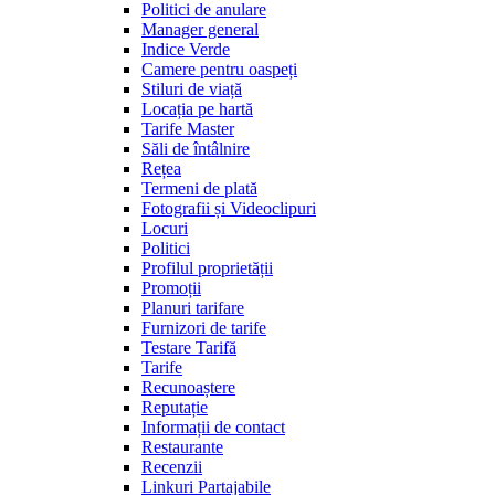
Politici de anulare
Manager general
Indice Verde
Camere pentru oaspeți
Stiluri de viață
Locația pe hartă
Tarife Master
Săli de întâlnire
Rețea
Termeni de plată
Fotografii și Videoclipuri
Locuri
Politici
Profilul proprietății
Promoții
Planuri tarifare
Furnizori de tarife
Testare Tarifă
Tarife
Recunoaștere
Reputație
Informații de contact
Restaurante
Recenzii
Linkuri Partajabile