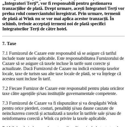
„Integratori Terți”, vor fi responsabili pentru gestionarea
tranzacțiilor de plată. Drept urmare, acești Integratori Terți vor
prelua rolul comerciantului înregistrat. Prin urmare, termenii
de plată ai Wink nu se vor mai aplica acestor tranzacții. În
schimb, trebuie acceptați termeni noi de plată specifici
Integratorilor Terți de către hotel.
7. Taxe
7.1 Furnizorul de Cazare este responsabil să se asigure că tariful
include toate taxele aplicabile. Este responsabilitatea Furnizorului de
Cazare să se asigure că taxele incluse în tarife sunt corecte și
actualizate. Dacă Furnizorul de Cazare nu indică existența taxelor
locale, taxe de turism sau alte taxe locale de plată, se va înțelege că
acestea sunt incluse în tarif.
7.2 Fiecare Furnizor de Cazare este responsabil pentru plata oricăror
taxe către agențiile și/sau instituțiile guvernamentale competente.
7.3 Furnizorul de Cazare va fi răspunzător și va despăgubi Wink
pentru orice pierderi, costuri, penalități și/sau daune cauzate de
neincluzerea corectă și actualizată a taxelor în tarifele sale și/sau de
neinformarea corectă a Wink cu privire la taxele aplicabile.