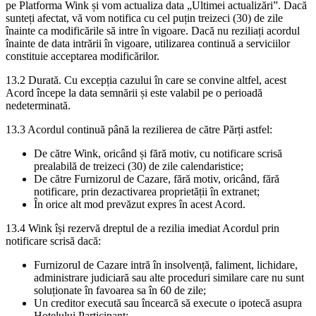
pe Platforma Wink și vom actualiza data „Ultimei actualizări”. Dacă
sunteți afectat, vă vom notifica cu cel puțin treizeci (30) de zile
înainte ca modificările să intre în vigoare. Dacă nu reziliați acordul
înainte de data intrării în vigoare, utilizarea continuă a serviciilor
constituie acceptarea modificărilor.
13.2 Durată. Cu excepția cazului în care se convine altfel, acest
Acord începe la data semnării și este valabil pe o perioadă
nedeterminată.
13.3 Acordul continuă până la rezilierea de către Părți astfel:
De către Wink, oricând și fără motiv, cu notificare scrisă
prealabilă de treizeci (30) de zile calendaristice;
De către Furnizorul de Cazare, fără motiv, oricând, fără
notificare, prin dezactivarea proprietății în extranet;
În orice alt mod prevăzut expres în acest Acord.
13.4 Wink își rezervă dreptul de a rezilia imediat Acordul prin
notificare scrisă dacă:
Furnizorul de Cazare intră în insolvență, faliment, lichidare,
administrare judiciară sau alte proceduri similare care nu sunt
soluționate în favoarea sa în 60 de zile;
Un creditor execută sau încearcă să execute o ipotecă asupra
Hotelului Participant;