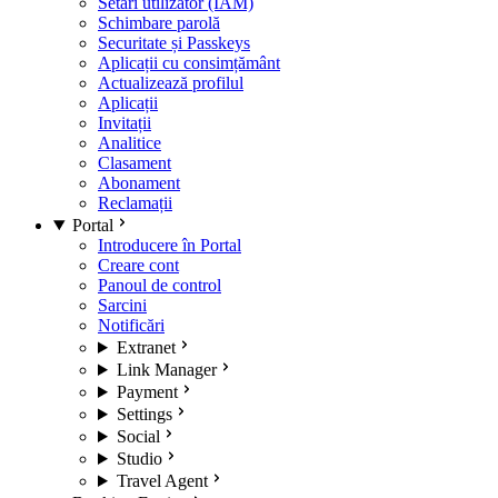
Setări utilizator (IAM)
Schimbare parolă
Securitate și Passkeys
Aplicații cu consimțământ
Actualizează profilul
Aplicații
Invitații
Analitice
Clasament
Abonament
Reclamații
Portal
Introducere în Portal
Creare cont
Panoul de control
Sarcini
Notificări
Extranet
Link Manager
Payment
Settings
Social
Studio
Travel Agent