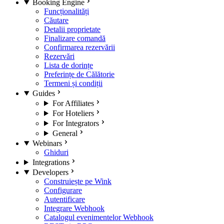
Booking Engine
Funcționalități
Căutare
Detalii proprietate
Finalizare comandă
Confirmarea rezervării
Rezervări
Lista de dorințe
Preferințe de Călătorie
Termeni și condiții
Guides
For Affiliates
For Hoteliers
For Integrators
General
Webinars
Ghiduri
Integrations
Developers
Construiește pe Wink
Configurare
Autentificare
Integrare Webhook
Catalogul evenimentelor Webhook