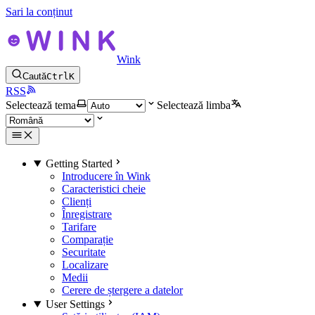
Sari la conținut
Wink
Caută
Ctrl
K
RSS
Selectează tema
Selectează limba
Getting Started
Introducere în Wink
Caracteristici cheie
Clienți
Înregistrare
Tarifare
Comparație
Securitate
Localizare
Medii
Cerere de ștergere a datelor
User Settings