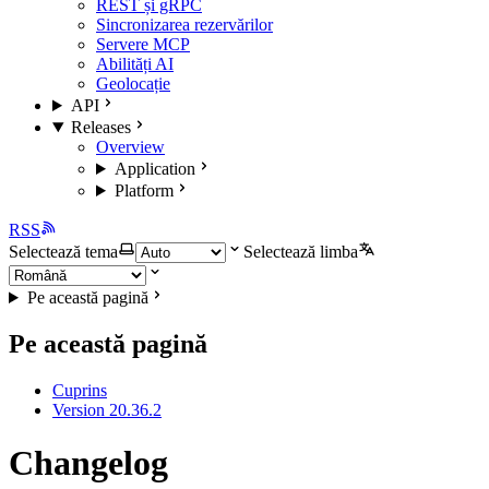
REST și gRPC
Sincronizarea rezervărilor
Servere MCP
Abilități AI
Geolocație
API
Releases
Overview
Application
Platform
RSS
Selectează tema
Selectează limba
Pe această pagină
Pe această pagină
Cuprins
Version 20.36.2
Changelog