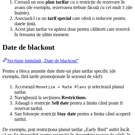
Creează un nou
plan tarifar
cu o restricție de rezervare în
avans (de exemplu, rezervarea trebuie făcută cu cel mult 3 zile
înainte).
Asociază-l cu un
tarif special
care oferă o reducere pentru
datele țintă.
Acest plan tarifar va apărea doar pentru călătorii care rezervă
în fereastra de ultim moment.
Date de blackout
Secțiune intitulată „Date de blackout”
Pentru a bloca anumite date dintr-un plan tarifar specific (de
exemplu, fără tarife promoționale în sezonul de vârf):
Accesează
și selectează planul
Monetize > Rate Plans
tarifar.
Navighează la secțiunea
Restrictions
.
Adaugă o restricție
Sell date
pentru a limita când poate fi
rezervat tariful.
Sau folosește restricții
Stay date
pentru a limita când acoperă
tariful.
De exemplu, poți restricționa planul tarifar „Early Bird” astfel încât
să nu fie disponibil pentru rezervări în decembrie (sezon de vârf), în