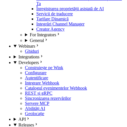
Ta
Înregistrarea proprietății asistată de AI
Servicii de traducere
Tarifare Dinamică
Integrări Channel Manager
Creator Agency
For Integrators
General
Webinars
Ghiduri
Integrations
Developers
Construiește pe Wink
Configurare
Autentificare
Integrare Webhook
Catalogul evenimentelor Webhook
REST și gRPC
Sincronizarea rezervărilor
Servere MCP
Abilități AI
Geolocație
API
Releases