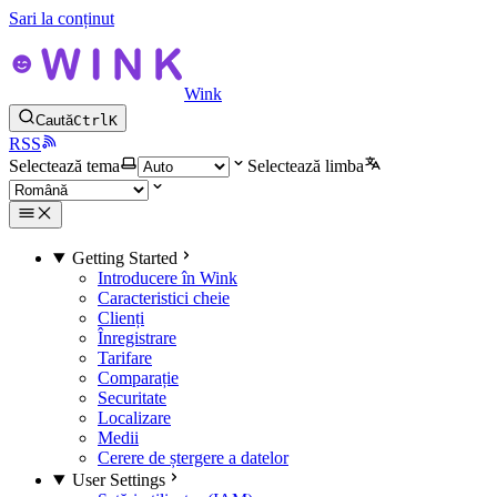
Sari la conținut
Wink
Caută
Ctrl
K
RSS
Selectează tema
Selectează limba
Getting Started
Introducere în Wink
Caracteristici cheie
Clienți
Înregistrare
Tarifare
Comparație
Securitate
Localizare
Medii
Cerere de ștergere a datelor
User Settings