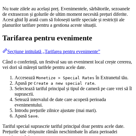
Nu toate zilele au același preț. Evenimentele, sărbătorile, sezoanele
de extrasezon și golurile de ultim moment necesită prețuri diferite.
Acest ghid îți arată cum să folosești tarife speciale și restricții ale
planurilor tarifare pentru a gestiona aceste situații.
Tarifarea pentru evenimente
Secțiune intitulată „Tarifarea pentru evenimente”
Când o conferință, un festival sau un eveniment local crește cererea,
vei dori să mărești tarifele pentru acele date.
Accesează
în Extranetul tău.
Monetize > Special Rates
Apasă pe
.
Create a new special rate
Selectează tariful principal și tipul de cameră pe care vrei să îl
suprascrii.
Setează intervalul de date care acoperă perioada
evenimentului.
Introdu prețurile zilnice ajustate (mai mari).
Apasă
.
Save
Tariful special suprascrie tariful principal doar pentru acele date.
Prețurile tale obișnuite rămân neschimbate în afara perioadei