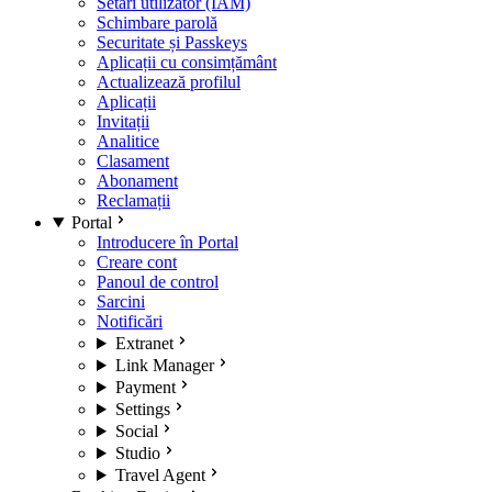
Setări utilizator (IAM)
Schimbare parolă
Securitate și Passkeys
Aplicații cu consimțământ
Actualizează profilul
Aplicații
Invitații
Analitice
Clasament
Abonament
Reclamații
Portal
Introducere în Portal
Creare cont
Panoul de control
Sarcini
Notificări
Extranet
Link Manager
Payment
Settings
Social
Studio
Travel Agent