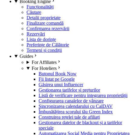
Booking Engine
Funcționalități
Căutare
Detalii proprietate
Finalizare comandă
Confirmarea rezervării
Rezervări
Lista de dorințe
Preferințe de Călătorie
Termeni și condiții
Guides
For Affiliates
For Hoteliers
Butonul Book Now
Fii listat pe Google
Găsirea unui Influencer
Gestionarea tarifelor și prețurilor
Listă de verificare pentru integrarea proprietății
Configurarea canalelor de vânzare
Sincronizarea calendarului cu CalDAV
Îmbunătățirea scorului tău Green Index
Construirea rețelei tale de afiliați
Gestionarea datelor de blackout și a tarifelor
speciale
Automatizarea Social Media pentru Proprietatea