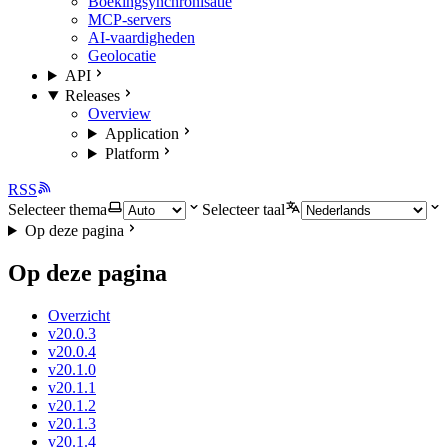
Boekingsynchronisatie
MCP-servers
AI-vaardigheden
Geolocatie
API
Releases
Overview
Application
Platform
RSS
Selecteer thema
Selecteer taal
Op deze pagina
Op deze pagina
Overzicht
v20.0.3
v20.0.4
v20.1.0
v20.1.1
v20.1.2
v20.1.3
v20.1.4