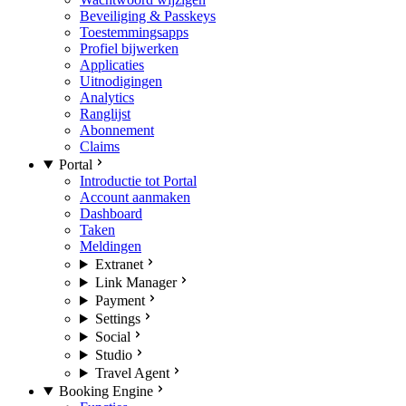
Beveiliging & Passkeys
Toestemmingsapps
Profiel bijwerken
Applicaties
Uitnodigingen
Analytics
Ranglijst
Abonnement
Claims
Portal
Introductie tot Portal
Account aanmaken
Dashboard
Taken
Meldingen
Extranet
Link Manager
Payment
Settings
Social
Studio
Travel Agent
Booking Engine