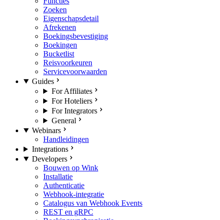
Functies
Zoeken
Eigenschapsdetail
Afrekenen
Boekingsbevestiging
Boekingen
Bucketlist
Reisvoorkeuren
Servicevoorwaarden
Guides
For Affiliates
For Hoteliers
For Integrators
General
Webinars
Handleidingen
Integrations
Developers
Bouwen op Wink
Installatie
Authenticatie
Webhook-integratie
Catalogus van Webhook Events
REST en gRPC