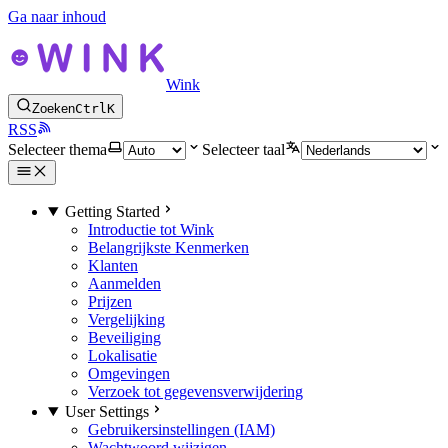
Ga naar inhoud
Wink
Zoeken
Ctrl
K
RSS
Selecteer thema
Selecteer taal
Getting Started
Introductie tot Wink
Belangrijkste Kenmerken
Klanten
Aanmelden
Prijzen
Vergelijking
Beveiliging
Lokalisatie
Omgevingen
Verzoek tot gegevensverwijdering
User Settings
Gebruikersinstellingen (IAM)
Wachtwoord wijzigen