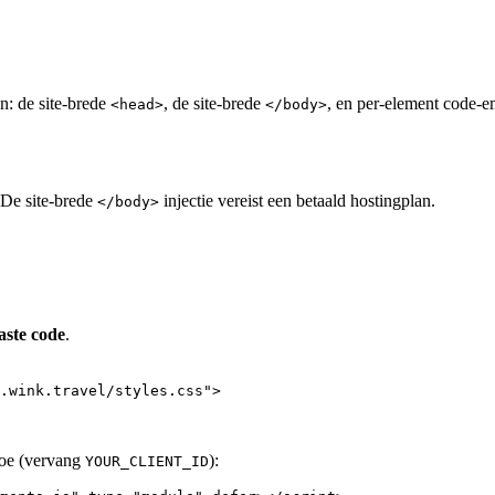
: de site-brede
, de site-brede
, en per-element code-
<head>
</body>
 De site-brede
injectie vereist een betaald hostingplan.
</body>
aste code
.
.wink.travel/styles.css
"
>
 toe (vervang
):
YOUR_CLIENT_ID