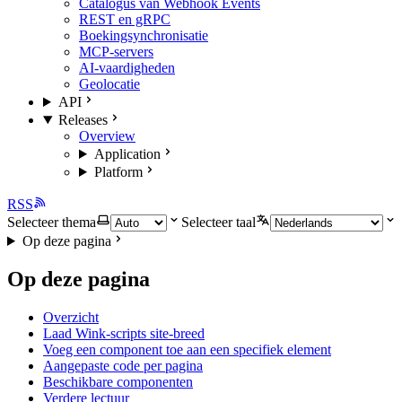
Catalogus van Webhook Events
REST en gRPC
Boekingsynchronisatie
MCP-servers
AI-vaardigheden
Geolocatie
API
Releases
Overview
Application
Platform
RSS
Selecteer thema
Selecteer taal
Op deze pagina
Op deze pagina
Overzicht
Laad Wink-scripts site-breed
Voeg een component toe aan een specifiek element
Aangepaste code per pagina
Beschikbare componenten
Verdere lectuur