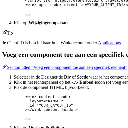
<
script
src
=
"
https://elements.wink.travel/ele
<
wink-app-loader
client-id
=
"
YOUR_CLIENT_ID
"
><
Klik op
Wijzigingen opslaan
.
Tip
Je Client ID is beschikbaar in je Wink-account onder
Applications
.
Voeg een component toe aan een specifiek 
Section titled “Voeg een component toe aan een specifiek element”
Selecteer in de Designer de
Div
of
Sectie
waar je het component
Klik in het rechterpaneel op het
Embed
-icoon (of voeg ee
</>
Plak de component-HTML, bijvoorbeeld:
<
wink-content-loader
layout
=
"
RANKED
"
id
=
"
YOUR_LAYOUT_ID
"
></
wink-content-loader
>
Klik op
Opslaan & Sluiten
.