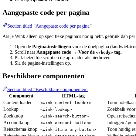
Aangepaste code per pagina
Section titled “Aangepaste code per pagina”
Als je Wink alleen op specifieke pagina’s nodig hebt, gebruik dan per-
Open de
Pagina-instellingen
voor de doelpagina (tandwiel-icoo
Scroll naar
Aangepaste code → Voor de
tag
.
</body>
Plak hetzelfde script en de app-lader als hierboven.
Sla de pagina-instellingen op.
Beschikbare componenten
Section titled “Beschikbare componenten”
Component
HTML-tag
Content loader
Toon hotelkaart
<wink-content-loader>
Lookup
Zoekbalk voor
<wink-lookup>
Zoekknop
Open reissche
<wink-search-button>
Accountknop
Inloggen / geb
<wink-account-button>
Reisschema-knop
Toon huidig r
<wink-itinerary-button>
Reisschema-kiezer
Volledig reiss