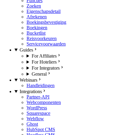
Functies
Zoeken
Eigenschapsdetail
Afrekenen
Boekingsbevestiging
Boekingen
Bucketlist
Reisvoorkeuren
Servicevoorwaarden
Guides
For Affiliates
For Hoteliers
For Integrators
General
Webinars
Handleidingen
Integrations
Partner-API
Webcomponenten
WordPress
Squarespace
Webflow
Ghost
HubSpot CMS
Headless CMS