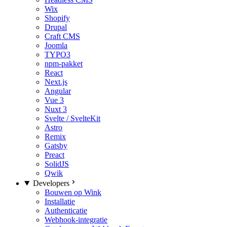
Wix
Shopify
Drupal
Craft CMS
Joomla
TYPO3
npm-pakket
React
Next.js
Angular
Vue 3
Nuxt 3
Svelte / SvelteKit
Astro
Remix
Gatsby
Preact
SolidJS
Qwik
Developers
Bouwen op Wink
Installatie
Authenticatie
Webhook-integratie