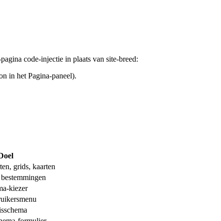
pagina code-injectie in plaats van site-breed:
n in het Pagina-paneel).
Doel
en, grids, kaarten
 bestemmingen
ma-kiezer
ruikersmenu
eisschema
chema-formulier