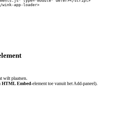
ments.js
"
type
=
"
module
"
defer
></
script
>
/
wink-app-loader
>
element
 wilt plaatsen.
n
HTML Embed
-element toe vanuit het Add-paneel).