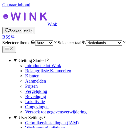
Ga naar inhoud
Wink
Zoeken
Ctrl
K
RSS
Selecteer thema
Selecteer taal
Getting Started
Introductie tot Wink
Belangrijkste Kenmerken
Klanten
Aanmelden
Prijzen
Vergelijking
Beveiliging
Lokalisatie
Omgevingen
Verzoek tot gegevensverwijdering
User Settings
Gebruikersinstellingen (IAM)
Wachtwoord wijzigen