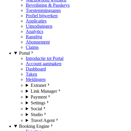
Beveiliging & Passkeys
Toestemmingsapps
Profiel bijwerken
Applicaties
Uitnodigingen
Analytics
Ranglijst
Abonnement
Claims
Portal
Introductie tot Portal
Account aanmaken
Dashboard
Taken
Meldingen
Extranet
Link Manager
Payment
Settings
Social
Studio
Travel Agent
Booking Engine