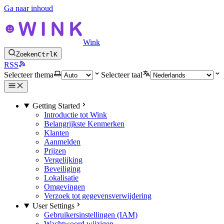
Ga naar inhoud
Wink
Zoeken
Ctrl
K
RSS
Selecteer thema
Selecteer taal
Getting Started
Introductie tot Wink
Belangrijkste Kenmerken
Klanten
Aanmelden
Prijzen
Vergelijking
Beveiliging
Lokalisatie
Omgevingen
Verzoek tot gegevensverwijdering
User Settings
Gebruikersinstellingen (IAM)
Wachtwoord wijzigen