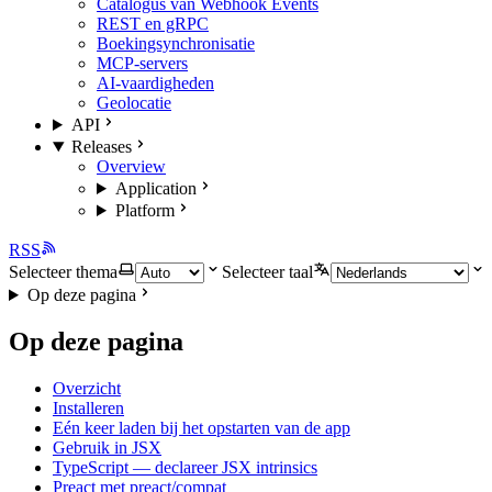
Catalogus van Webhook Events
REST en gRPC
Boekingsynchronisatie
MCP-servers
AI-vaardigheden
Geolocatie
API
Releases
Overview
Application
Platform
RSS
Selecteer thema
Selecteer taal
Op deze pagina
Op deze pagina
Overzicht
Installeren
Eén keer laden bij het opstarten van de app
Gebruik in JSX
TypeScript — declareer JSX intrinsics
Preact met preact/compat