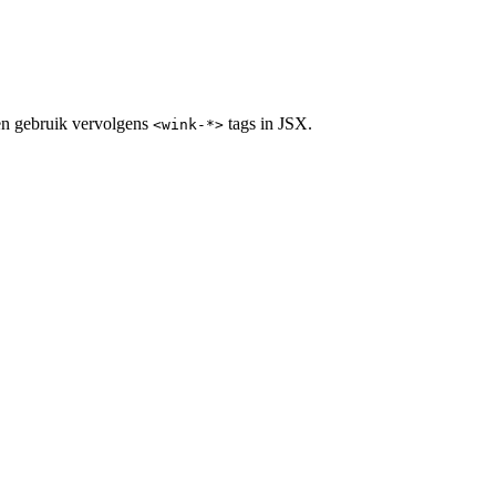
 en gebruik vervolgens
tags in JSX.
<wink-*>