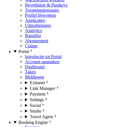
Beveiliging & Passkeys
Toestemmingsapps
Profiel bijwerken
Applicaties
Uitnodigingen
Analytics
Ranglijst
Abonnement
Claims
Portal
Introductie tot Portal
Account aanmaken
Dashboard
Taken
Meldingen
Extranet
Link Manager
Payment
Settings
Social
Studio
Travel Agent
Booking Engine