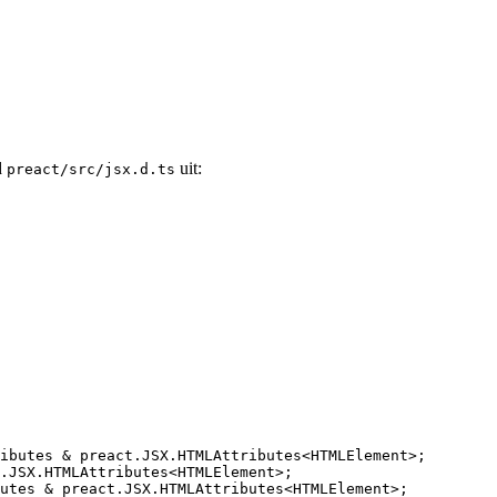
d
uit:
preact/src/jsx.d.ts
ibutes
&
 preact
.
JSX
.
HTMLAttributes
<
HTMLElement
>;
.
JSX
.
HTMLAttributes
<
HTMLElement
>;
utes
&
 preact
.
JSX
.
HTMLAttributes
<
HTMLElement
>;