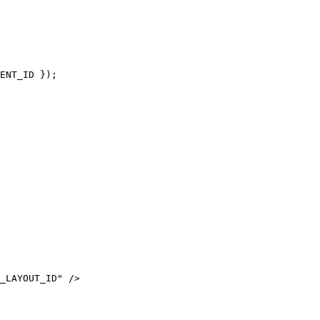
ENT_ID
 });
_LAYOUT_ID
"
 />