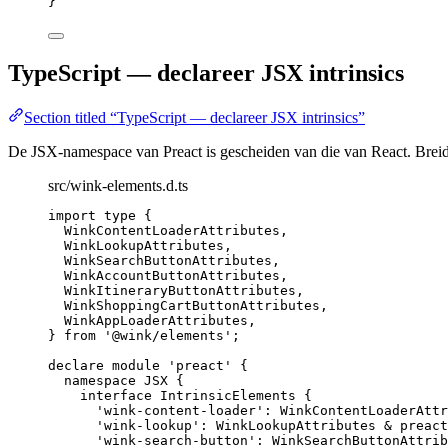
}
TypeScript — declareer JSX intrinsics
Section titled “TypeScript — declareer JSX intrinsics”
De JSX-namespace van Preact is gescheiden van die van React. Brei
src/wink-elements.d.ts
import
type
 {
WinkContentLoaderAttributes,
WinkLookupAttributes,
WinkSearchButtonAttributes,
WinkAccountButtonAttributes,
WinkItineraryButtonAttributes,
WinkShoppingCartButtonAttributes,
WinkAppLoaderAttributes,
} 
from
'
@wink/elements
'
;
declare
module
'
preact
'
 {
namespace
 JSX {
interface
 IntrinsicElements {
'
wink-content-loader
'
:
WinkContentLoaderAttr
'
wink-lookup
'
:
WinkLookupAttributes
&
 preact
'
wink-search-button
'
:
WinkSearchButtonAttrib