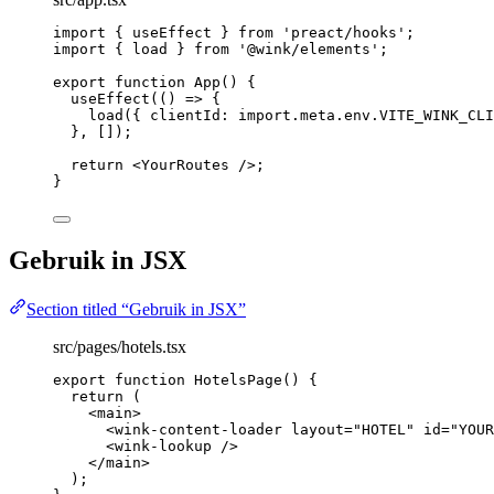
import
 { useEffect } 
from
'
preact/hooks
'
;
import
 { load } 
from
'
@wink/elements
'
;
export
function
App
()
 {
useEffect
(
()
=>
 {
load
({ clientId: 
import.
meta
.
env
.
VITE_WINK_CLI
}
,
 []);
return
<
YourRoutes
 />
;
}
Gebruik in JSX
Section titled “Gebruik in JSX”
src/pages/hotels.tsx
export
function
HotelsPage
()
 {
return
 (
<
main
>
<
wink-content-loader
layout
=
"
HOTEL
"
id
=
"
YOUR
<
wink-lookup
 />
</
main
>
);