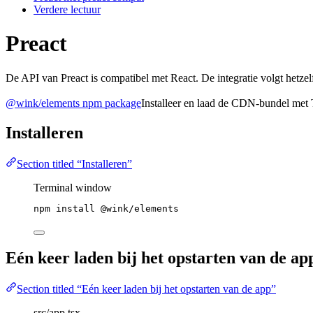
Verdere lectuur
Preact
De API van Preact is compatibel met React. De integratie volgt hetz
@wink/elements npm package
Installeer en laad de CDN-bundel met 
Installeren
Section titled “Installeren”
Terminal window
npm
install
@wink/elements
Eén keer laden bij het opstarten van de ap
Section titled “Eén keer laden bij het opstarten van de app”
src/app.tsx