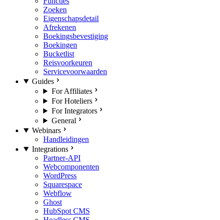
Functies
Zoeken
Eigenschapsdetail
Afrekenen
Boekingsbevestiging
Boekingen
Bucketlist
Reisvoorkeuren
Servicevoorwaarden
Guides
For Affiliates
For Hoteliers
For Integrators
General
Webinars
Handleidingen
Integrations
Partner-API
Webcomponenten
WordPress
Squarespace
Webflow
Ghost
HubSpot CMS
Headless CMS