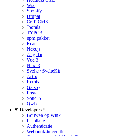
Wix
Shopify
Drupal
Craft CMS
Joomla
TYPO3
npm-pakket
React
Next.js
Angular
Vue 3
Nuxt 3
Svelte / SvelteKit
Astro
Remix
Gatsby
Preact
SolidJS
Qwik
Developers
Bouwen op Wink
Installatie
Authenticatie
Webhook-integratie