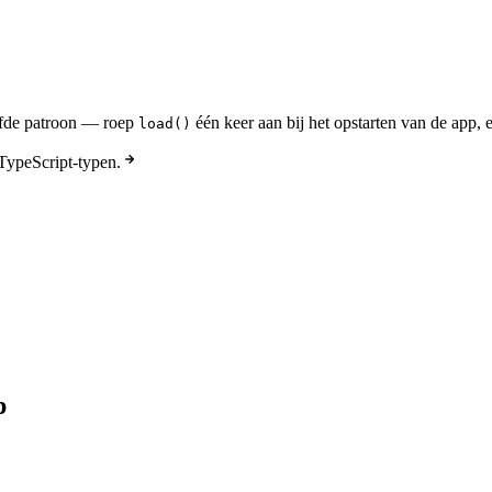
elfde patroon — roep
één keer aan bij het opstarten van de app,
load()
TypeScript-typen.
p