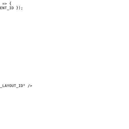
=>
 {
ENT_ID
 });
_LAYOUT_ID
"
 />