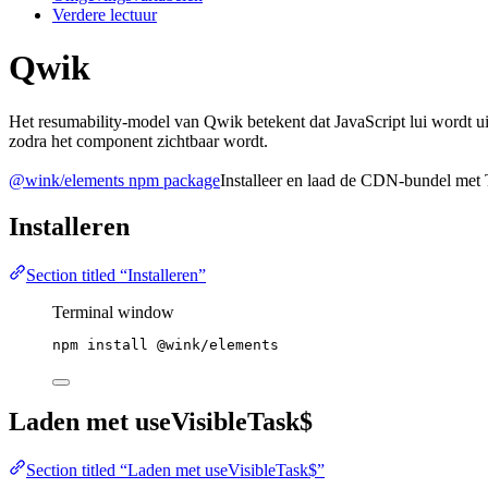
Verdere lectuur
Qwik
Het resumability-model van Qwik betekent dat JavaScript lui wordt u
zodra het component zichtbaar wordt.
@wink/elements npm package
Installeer en laad de CDN-bundel met 
Installeren
Section titled “Installeren”
Terminal window
npm
install
@wink/elements
Laden met useVisibleTask$
Section titled “Laden met useVisibleTask$”