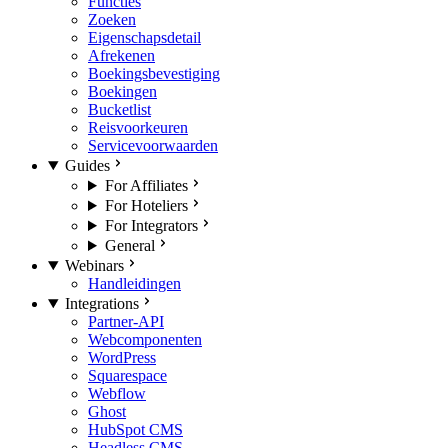
Functies
Zoeken
Eigenschapsdetail
Afrekenen
Boekingsbevestiging
Boekingen
Bucketlist
Reisvoorkeuren
Servicevoorwaarden
Guides
For Affiliates
For Hoteliers
For Integrators
General
Webinars
Handleidingen
Integrations
Partner-API
Webcomponenten
WordPress
Squarespace
Webflow
Ghost
HubSpot CMS
Headless CMS