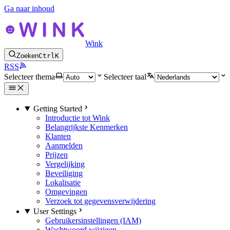
Ga naar inhoud
Wink
Zoeken
Ctrl
K
RSS
Selecteer thema
Selecteer taal
Getting Started
Introductie tot Wink
Belangrijkste Kenmerken
Klanten
Aanmelden
Prijzen
Vergelijking
Beveiliging
Lokalisatie
Omgevingen
Verzoek tot gegevensverwijdering
User Settings
Gebruikersinstellingen (IAM)
Wachtwoord wijzigen