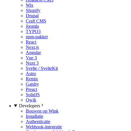
Wix
Shopify
Drupal
Craft CMS
Joomla
TYPO3
npm-pakket
React
Next.js
Angular
Vue 3
Nuxt 3
Svelte / SvelteKit
Astro
Remix
Gatsby
Preact
SolidJS
Qwik
Developers
Bouwen op Wink
Installatie
Authenticatie
Webhook-integratie