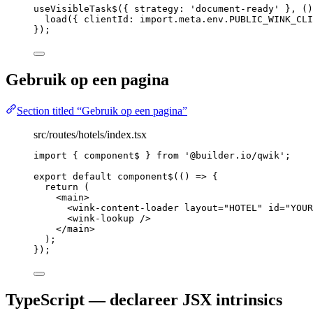
useVisibleTask$
({ strategy: 
'
document-ready
'
 }, 
()
load
({ clientId: 
import.
meta
.
env
.
PUBLIC_WINK_CLI
});
Gebruik op een pagina
Section titled “Gebruik op een pagina”
src/routes/hotels/index.tsx
import
 { component$ } 
from
'
@builder.io/qwik
'
;
export
default
component$
(
()
=>
 {
return
 (
<
main
>
<
wink-content-loader
layout
=
"
HOTEL
"
id
=
"
YOUR
<
wink-lookup
 />
</
main
>
);
});
TypeScript — declareer JSX intrinsics