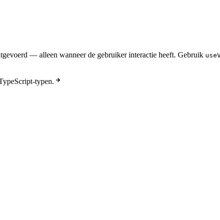
itgevoerd — alleen wanneer de gebruiker interactie heeft. Gebruik
use
TypeScript-typen.