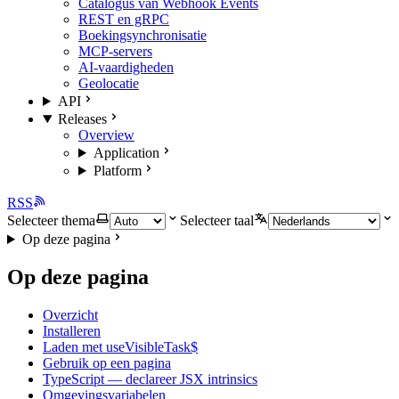
Catalogus van Webhook Events
REST en gRPC
Boekingsynchronisatie
MCP-servers
AI-vaardigheden
Geolocatie
API
Releases
Overview
Application
Platform
RSS
Selecteer thema
Selecteer taal
Op deze pagina
Op deze pagina
Overzicht
Installeren
Laden met useVisibleTask$
Gebruik op een pagina
TypeScript — declareer JSX intrinsics
Omgevingsvariabelen