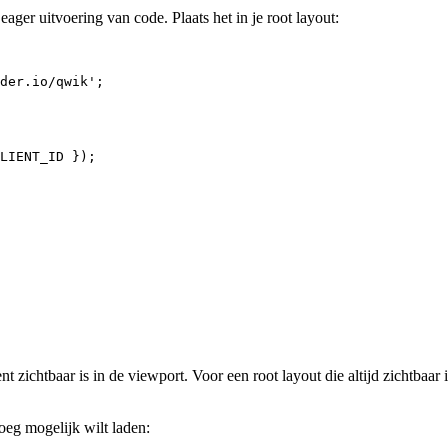
ager uitvoering van code. Plaats het in je root layout:
der.io/qwik
'
;
LIENT_ID
 });
zichtbaar is in de viewport. Voor een root layout die altijd zichtbaar i
roeg mogelijk wilt laden: