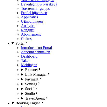
Beveiliging & Passkeys
Toestemmingsapps
Profiel bijwerken
Applicaties
Uitnodigingen
Analytics
Ranglijst
Abonnement
Claims
Portal
Introductie tot Portal
Account aanmaken
Dashboard
Taken
Meldingen
Extranet
Link Manager
Payment
Settings
Social
Studio
Travel Agent
Booking Engine